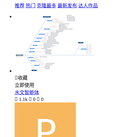
推荐
热门
克隆最多
最新发布
达人作品

收藏
立即使用
水文智能体

1.1k

0

0