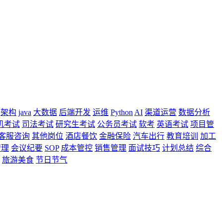
架构
java
大数据
后端开发
运维
Python
AI
渠道运营
数据分析
机考试
司法考试
研究生考试
公务员考试
软考
英语考试
项目管
客服咨询
其他岗位
酒店餐饮
金融保险
汽车出行
教育培训
加工
管理
会议纪要
SOP
成本管控
销售管理
面试技巧
计划总结
综合
旅游美食
节日节气