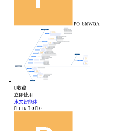
PO_bIdWQA

收藏
立即使用
水文智能体

1.1k

0

0