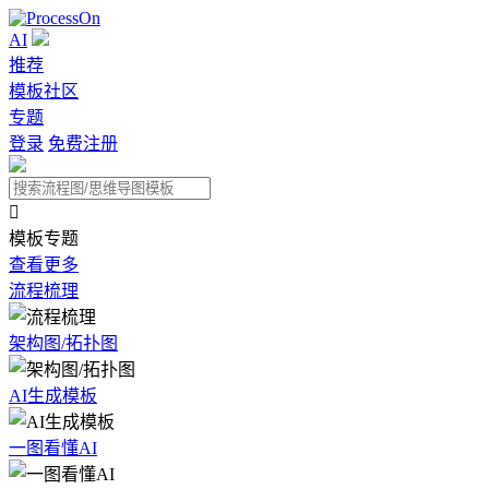
AI
推荐
模板社区
专题
登录
免费注册

模板专题
查看更多
流程梳理
架构图/拓扑图
AI生成模板
一图看懂AI