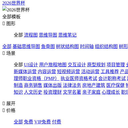
2026世界杯
全部模板

图形
全部
流程图
思维导图
思维笔记
全部
基础思维导图
鱼骨图
树状结构图
时间轴
组织结构图
树形

场景
全部
UI设计
用户旅程地图
交互设计
原型规划
项目管理
新媒体运营
内容运营
短视频运营
活动运营
工具推荐
产
理师职业资格（PMP）
执业医师资格考试
会计职称考试
制造
商务销售
媒体出版
法律法务
房地产建筑
医疗保健
知识
人文历史
投资理财
文学名著
亲子家庭
心理成长
职

展开

价格
全部
免费
VIP免费
付费