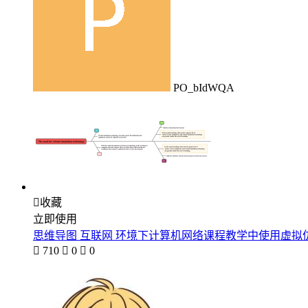
PO_bIdWQA

收藏
立即使用
思维导图 互联网 环境下计算机网络课程教学中使用虚拟

710

0

0