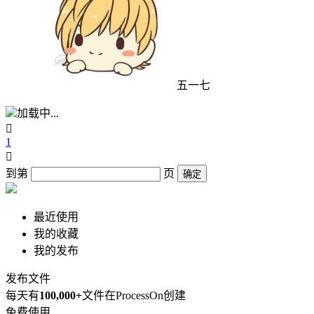
五一七
加载中...

1

到第
页
确定
最近使用
我的收藏
我的发布
发布文件
每天有
100,000+
文件在ProcessOn创建
免费使用