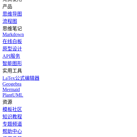
产品
思维导图
流程图
思维笔记
Markdown
在线白板
原型设计
API服务
智能图形
实用工具
LaTex公式编辑器
Geogebra
Mermaid
PlantUML
资源
模板社区
知识教程
专题频道
帮助中心