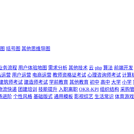
图
括号图
其他思维导图
业务流程
用户体验地图
需求分析
其他技术
云
php
算法
前端开发
品运营
用户运营
电商运营
教师资格证考试
心理咨询师考试
计算
建筑师考试
建造师考试
学前教育
其他教育
初中
高中
大学
小学
物流快递
团建培训
技能提升
入职离职
OKR-KPI
组织结构
采购
场进阶
个性风格
基础版式
通用模板
影视综艺
生活常识
体育游戏