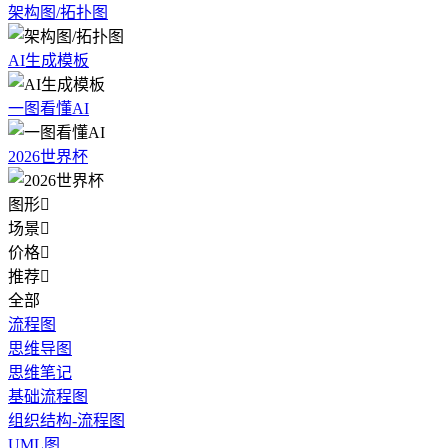
架构图/拓扑图
AI生成模板
一图看懂AI
2026世界杯
图形

场景

价格

推荐

全部
流程图
思维导图
思维笔记
基础流程图
组织结构-流程图
UML图