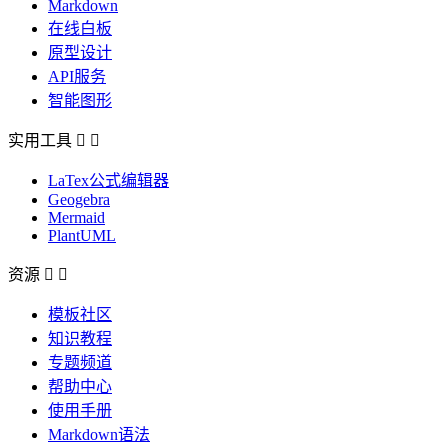
Markdown
在线白板
原型设计
API服务
智能图形
实用工具


LaTex公式编辑器
Geogebra
Mermaid
PlantUML
资源


模板社区
知识教程
专题频道
帮助中心
使用手册
Markdown语法