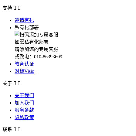
支持


邀请有礼
私有化部署
如需私有化部署
请添加您的专属客服
或致电：010-86393609
教育认证
对标Visio
关于


关于我们
加入我们
服务条款
隐私政策
联系

