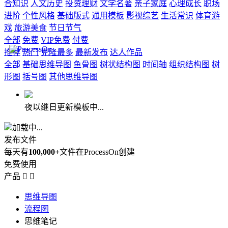
合知识
人文历史
投资理财
文学名著
亲子家庭
心理成长
职场
进阶
个性风格
基础版式
通用模板
影视综艺
生活常识
体育游
戏
旅游美食
节日节气
全部
免费
VIP免费
付费
推荐
热门
克隆最多
最新发布
达人作品
全部
基础思维导图
鱼骨图
树状结构图
时间轴
组织结构图
树
形图
括号图
其他思维导图
夜以继日更新模板中...
加载中...
发布文件
每天有
100,000+
文件在ProcessOn创建
免费使用
产品


思维导图
流程图
思维笔记