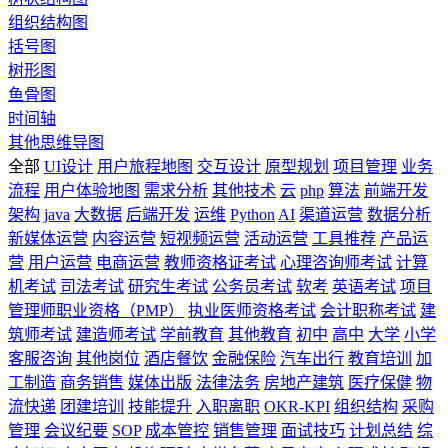
组织结构图
括号图
树形图
鱼骨图
时间轴
其他思维导图
全部
UI设计
用户旅程地图
交互设计
原型规划
项目管理
业务
流程
用户体验地图
需求分析
其他技术
云
php
算法
前端开发
架构
java
大数据
后端开发
运维
Python
AI
渠道运营
数据分析
新媒体运营
内容运营
短视频运营
活动运营
工具推荐
产品运
营
用户运营
电商运营
教师资格证考试
心理咨询师考试
计算
机考试
司法考试
研究生考试
公务员考试
软考
英语考试
项目
管理师职业资格（PMP）
执业医师资格考试
会计职称考试
建
筑师考试
建造师考试
学前教育
其他教育
初中
高中
大学
小学
客服咨询
其他岗位
酒店餐饮
金融保险
汽车出行
教育培训
加
工制造
商务销售
媒体出版
法律法务
房地产建筑
医疗保健
物
流快递
团建培训
技能提升
入职离职
OKR-KPI
组织结构
采购
管理
会议纪要
SOP
成本管控
销售管理
面试技巧
计划总结
综