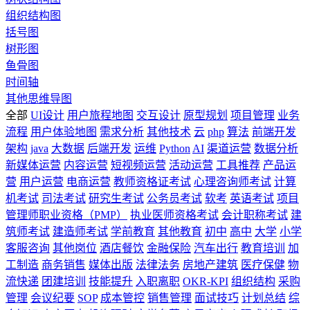
组织结构图
括号图
树形图
鱼骨图
时间轴
其他思维导图
全部
UI设计
用户旅程地图
交互设计
原型规划
项目管理
业务
流程
用户体验地图
需求分析
其他技术
云
php
算法
前端开发
架构
java
大数据
后端开发
运维
Python
AI
渠道运营
数据分析
新媒体运营
内容运营
短视频运营
活动运营
工具推荐
产品运
营
用户运营
电商运营
教师资格证考试
心理咨询师考试
计算
机考试
司法考试
研究生考试
公务员考试
软考
英语考试
项目
管理师职业资格（PMP）
执业医师资格考试
会计职称考试
建
筑师考试
建造师考试
学前教育
其他教育
初中
高中
大学
小学
客服咨询
其他岗位
酒店餐饮
金融保险
汽车出行
教育培训
加
工制造
商务销售
媒体出版
法律法务
房地产建筑
医疗保健
物
流快递
团建培训
技能提升
入职离职
OKR-KPI
组织结构
采购
管理
会议纪要
SOP
成本管控
销售管理
面试技巧
计划总结
综