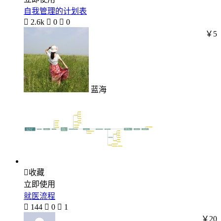
自我管理的计划表

2.6k

0

0
￥5
蓝海

收藏
立即使用
就医流程

144

0

1
￥20