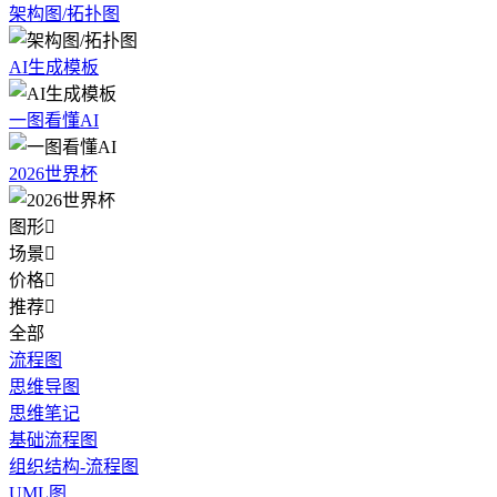
架构图/拓扑图
AI生成模板
一图看懂AI
2026世界杯
图形

场景

价格

推荐

全部
流程图
思维导图
思维笔记
基础流程图
组织结构-流程图
UML图