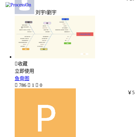
刘宇‖劉宇

收藏
立即使用
鱼骨图

786

1

0
￥5