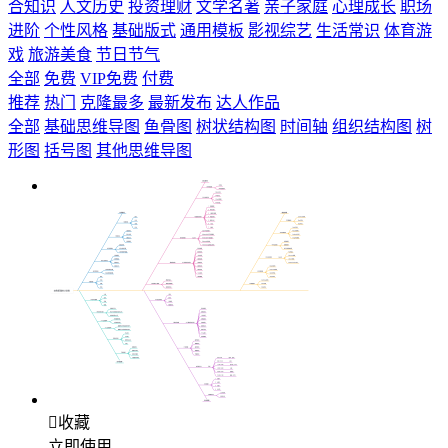
合知识
人文历史
投资理财
文学名著
亲子家庭
心理成长
职场
进阶
个性风格
基础版式
通用模板
影视综艺
生活常识
体育游
戏
旅游美食
节日节气
全部
免费
VIP免费
付费
推荐
热门
克隆最多
最新发布
达人作品
全部
基础思维导图
鱼骨图
树状结构图
时间轴
组织结构图
树
形图
括号图
其他思维导图

收藏
立即使用