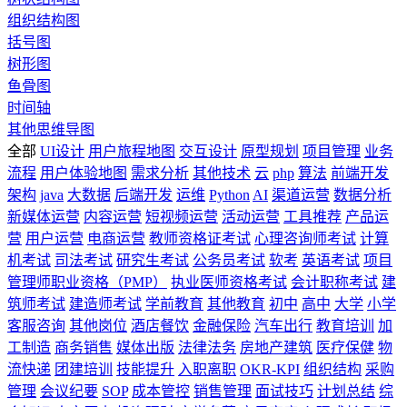
组织结构图
括号图
树形图
鱼骨图
时间轴
其他思维导图
全部
UI设计
用户旅程地图
交互设计
原型规划
项目管理
业务
流程
用户体验地图
需求分析
其他技术
云
php
算法
前端开发
架构
java
大数据
后端开发
运维
Python
AI
渠道运营
数据分析
新媒体运营
内容运营
短视频运营
活动运营
工具推荐
产品运
营
用户运营
电商运营
教师资格证考试
心理咨询师考试
计算
机考试
司法考试
研究生考试
公务员考试
软考
英语考试
项目
管理师职业资格（PMP）
执业医师资格考试
会计职称考试
建
筑师考试
建造师考试
学前教育
其他教育
初中
高中
大学
小学
客服咨询
其他岗位
酒店餐饮
金融保险
汽车出行
教育培训
加
工制造
商务销售
媒体出版
法律法务
房地产建筑
医疗保健
物
流快递
团建培训
技能提升
入职离职
OKR-KPI
组织结构
采购
管理
会议纪要
SOP
成本管控
销售管理
面试技巧
计划总结
综