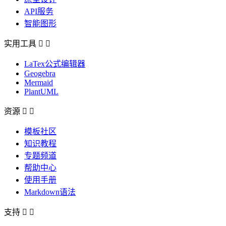
API服务
智能图形
实用工具


LaTex公式编辑器
Geogebra
Mermaid
PlantUML
资源


模板社区
知识教程
专题频道
帮助中心
使用手册
Markdown语法
支持

