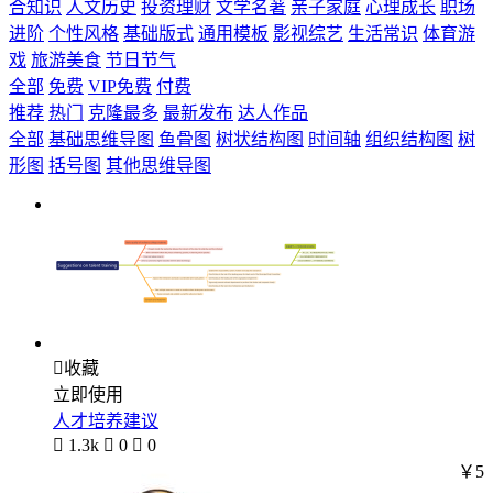
合知识
人文历史
投资理财
文学名著
亲子家庭
心理成长
职场
进阶
个性风格
基础版式
通用模板
影视综艺
生活常识
体育游
戏
旅游美食
节日节气
全部
免费
VIP免费
付费
推荐
热门
克隆最多
最新发布
达人作品
全部
基础思维导图
鱼骨图
树状结构图
时间轴
组织结构图
树
形图
括号图
其他思维导图

收藏
立即使用
人才培养建议

1.3k

0

0
￥5