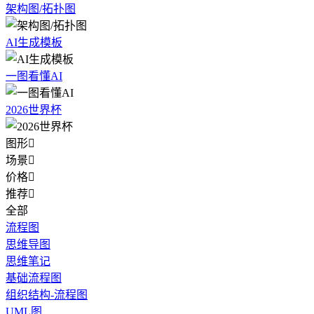
架构图/拓扑图
AI生成模板
一图看懂AI
2026世界杯
图形

场景

价格

推荐

全部
流程图
思维导图
思维笔记
基础流程图
组织结构-流程图
UML图