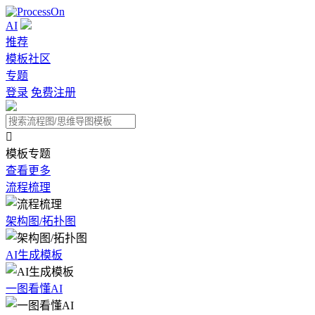
AI
推荐
模板社区
专题
登录
免费注册

模板专题
查看更多
流程梳理
架构图/拓扑图
AI生成模板
一图看懂AI