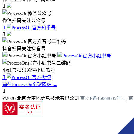

微信扫码关注公众号


抖音扫码关注抖音号
小红书扫码关注小红书号

前往ProcessOn全球网站 →

©2020 北京大麦地信息技术有限公司
京ICP备15008605号-1
|
京