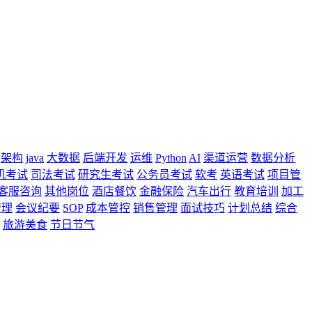
架构
java
大数据
后端开发
运维
Python
AI
渠道运营
数据分析
机考试
司法考试
研究生考试
公务员考试
软考
英语考试
项目管
客服咨询
其他岗位
酒店餐饮
金融保险
汽车出行
教育培训
加工
管理
会议纪要
SOP
成本管控
销售管理
面试技巧
计划总结
综合
旅游美食
节日节气