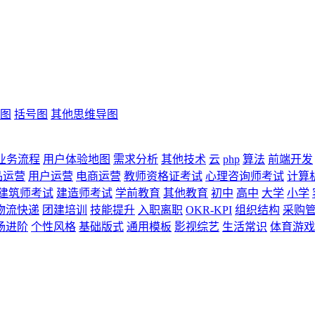
图
括号图
其他思维导图
业务流程
用户体验地图
需求分析
其他技术
云
php
算法
前端开发
品运营
用户运营
电商运营
教师资格证考试
心理咨询师考试
计算
建筑师考试
建造师考试
学前教育
其他教育
初中
高中
大学
小学
物流快递
团建培训
技能提升
入职离职
OKR-KPI
组织结构
采购
场进阶
个性风格
基础版式
通用模板
影视综艺
生活常识
体育游戏