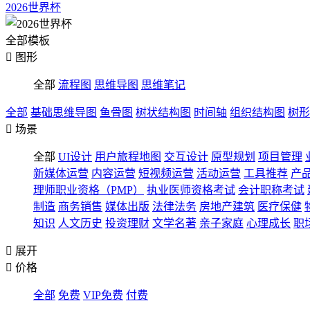
2026世界杯
全部模板

图形
全部
流程图
思维导图
思维笔记
全部
基础思维导图
鱼骨图
树状结构图
时间轴
组织结构图
树形

场景
全部
UI设计
用户旅程地图
交互设计
原型规划
项目管理
新媒体运营
内容运营
短视频运营
活动运营
工具推荐
产
理师职业资格（PMP）
执业医师资格考试
会计职称考试
制造
商务销售
媒体出版
法律法务
房地产建筑
医疗保健
知识
人文历史
投资理财
文学名著
亲子家庭
心理成长
职

展开

价格
全部
免费
VIP免费
付费