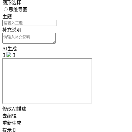
图形选择
思维导图
主题
补充说明
AI生成


修改AI描述
去编辑
重新生成
提示
