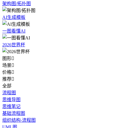
架构图/拓扑图
AI生成模板
一图看懂AI
2026世界杯
图形

场景

价格

推荐

全部
流程图
思维导图
思维笔记
基础流程图
组织结构-流程图
UML图