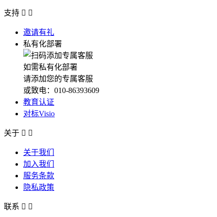
支持


邀请有礼
私有化部署
如需私有化部署
请添加您的专属客服
或致电：010-86393609
教育认证
对标Visio
关于


关于我们
加入我们
服务条款
隐私政策
联系

