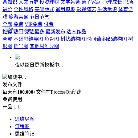
合知识
人文历史
投资理财
文学名著
亲子家庭
心理成长
职场
进阶
个性风格
基础版式
通用模板
影视综艺
生活常识
体育游
戏
旅游美食
节日节气
全部
免费
VIP免费
付费
推荐
热门
克隆最多
最新发布
达人作品
全部
基础思维导图
鱼骨图
树状结构图
时间轴
组织结构图
树
形图
括号图
其他思维导图
夜以继日更新模板中...
加载中...
发布文件
每天有
100,000+
文件在ProcessOn创建
免费使用
产品


思维导图
流程图
思维笔记