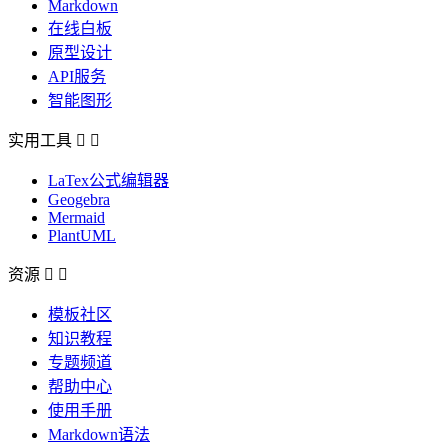
Markdown
在线白板
原型设计
API服务
智能图形
实用工具


LaTex公式编辑器
Geogebra
Mermaid
PlantUML
资源


模板社区
知识教程
专题频道
帮助中心
使用手册
Markdown语法