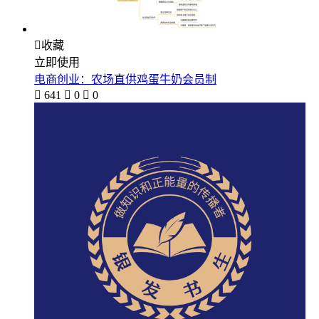

收藏
立即使用
电商创业：农场直供鸡蛋牛奶会员制

641

0

0