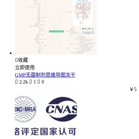

收藏
立即使用
GMP无菌制剂思维导图冻干

2.2k

1

0
￥5