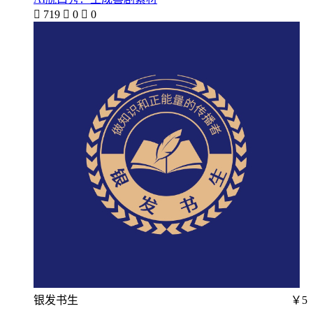

719

0

0
银发书生
￥5