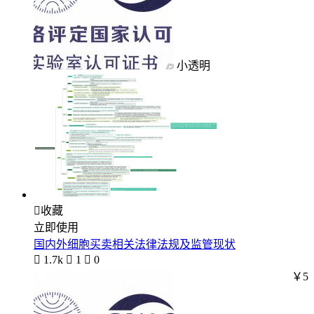
小透明

收藏
立即使用
国内外细胞买卖相关法律法规及监管现状

1.7k

1

0
￥5