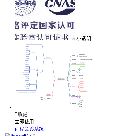
小透明

收藏
立即使用
远程会诊系统

1.0k

0

1