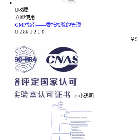

收藏
立即使用
GMP指南——委托检验的管理

2.8k

2

0
￥5
小透明