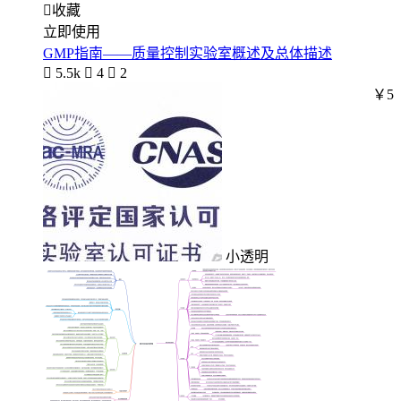

收藏
立即使用
GMP指南——质量控制实验室概述及总体描述

5.5k

4

2
￥5
小透明