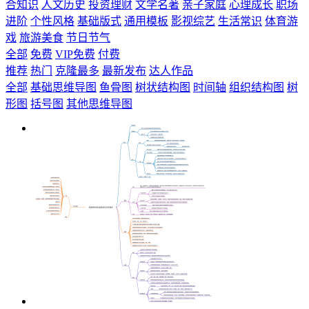
合知识
人文历史
投资理财
文学名著
亲子家庭
心理成长
职场
进阶
个性风格
基础版式
通用模板
影视综艺
生活常识
体育游
戏
旅游美食
节日节气
全部
免费
VIP免费
付费
推荐
热门
克隆最多
最新发布
达人作品
全部
基础思维导图
鱼骨图
树状结构图
时间轴
组织结构图
树
形图
括号图
其他思维导图