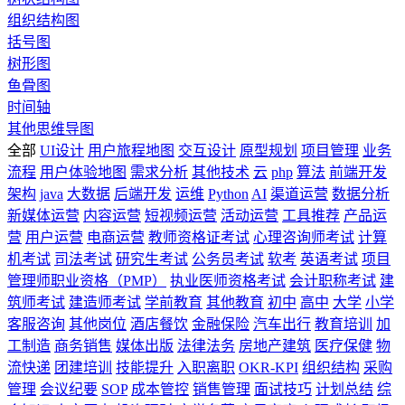
组织结构图
括号图
树形图
鱼骨图
时间轴
其他思维导图
全部
UI设计
用户旅程地图
交互设计
原型规划
项目管理
业务
流程
用户体验地图
需求分析
其他技术
云
php
算法
前端开发
架构
java
大数据
后端开发
运维
Python
AI
渠道运营
数据分析
新媒体运营
内容运营
短视频运营
活动运营
工具推荐
产品运
营
用户运营
电商运营
教师资格证考试
心理咨询师考试
计算
机考试
司法考试
研究生考试
公务员考试
软考
英语考试
项目
管理师职业资格（PMP）
执业医师资格考试
会计职称考试
建
筑师考试
建造师考试
学前教育
其他教育
初中
高中
大学
小学
客服咨询
其他岗位
酒店餐饮
金融保险
汽车出行
教育培训
加
工制造
商务销售
媒体出版
法律法务
房地产建筑
医疗保健
物
流快递
团建培训
技能提升
入职离职
OKR-KPI
组织结构
采购
管理
会议纪要
SOP
成本管控
销售管理
面试技巧
计划总结
综