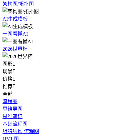
架构图/拓扑图
AI生成模板
一图看懂AI
2026世界杯
图形

场景

价格

推荐

全部
流程图
思维导图
思维笔记
基础流程图
组织结构-流程图
UML图