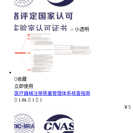
小透明

收藏
立即使用
医疗器械注册质量管理体系核查指南

1.8k

1

1
￥5