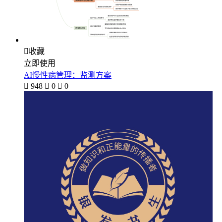

收藏
立即使用
AI慢性病管理：监测方案

948

0

0