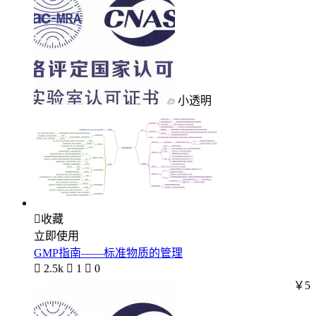
小透明

收藏
立即使用
GMP指南——标准物质的管理

2.5k

1

0
￥5