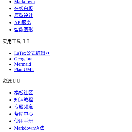
Markdown
在线白板
原型设计
API服务
智能图形
实用工具


LaTex公式编辑器
Geogebra
Mermaid
PlantUML
资源


模板社区
知识教程
专题频道
帮助中心
使用手册
Markdown语法