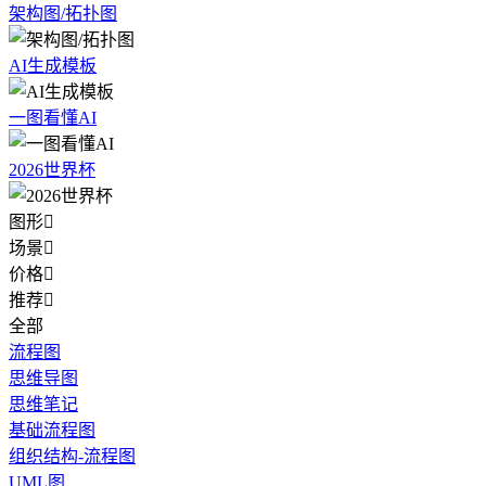
架构图/拓扑图
AI生成模板
一图看懂AI
2026世界杯
图形

场景

价格

推荐

全部
流程图
思维导图
思维笔记
基础流程图
组织结构-流程图
UML图