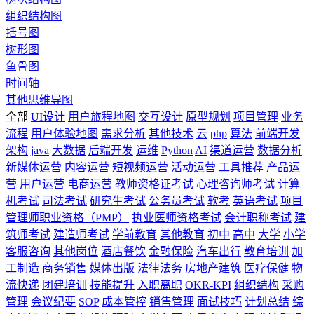
组织结构图
括号图
树形图
鱼骨图
时间轴
其他思维导图
全部
UI设计
用户旅程地图
交互设计
原型规划
项目管理
业务
流程
用户体验地图
需求分析
其他技术
云
php
算法
前端开发
架构
java
大数据
后端开发
运维
Python
AI
渠道运营
数据分析
新媒体运营
内容运营
短视频运营
活动运营
工具推荐
产品运
营
用户运营
电商运营
教师资格证考试
心理咨询师考试
计算
机考试
司法考试
研究生考试
公务员考试
软考
英语考试
项目
管理师职业资格（PMP）
执业医师资格考试
会计职称考试
建
筑师考试
建造师考试
学前教育
其他教育
初中
高中
大学
小学
客服咨询
其他岗位
酒店餐饮
金融保险
汽车出行
教育培训
加
工制造
商务销售
媒体出版
法律法务
房地产建筑
医疗保健
物
流快递
团建培训
技能提升
入职离职
OKR-KPI
组织结构
采购
管理
会议纪要
SOP
成本管控
销售管理
面试技巧
计划总结
综