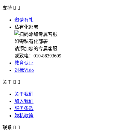
支持


邀请有礼
私有化部署
如需私有化部署
请添加您的专属客服
或致电：010-86393609
教育认证
对标Visio
关于


关于我们
加入我们
服务条款
隐私政策
联系

