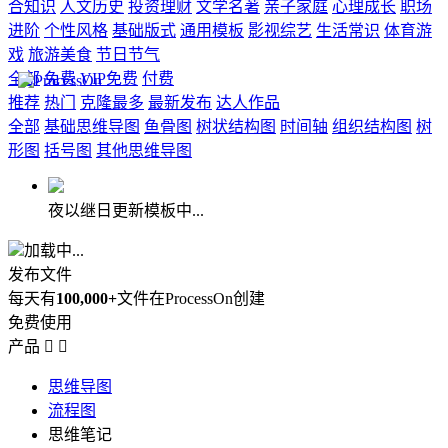
合知识
人文历史
投资理财
文学名著
亲子家庭
心理成长
职场
进阶
个性风格
基础版式
通用模板
影视综艺
生活常识
体育游
戏
旅游美食
节日节气
全部
免费
VIP免费
付费
推荐
热门
克隆最多
最新发布
达人作品
全部
基础思维导图
鱼骨图
树状结构图
时间轴
组织结构图
树
形图
括号图
其他思维导图
夜以继日更新模板中...
加载中...
发布文件
每天有
100,000+
文件在ProcessOn创建
免费使用
产品


思维导图
流程图
思维笔记