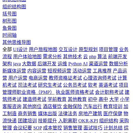
组织结构图
括号图
树形图
鱼骨图
时间轴
其他思维导图
全部
UI设计
用户旅程地图
交互设计
原型规划
项目管理
业务
流程
用户体验地图
需求分析
其他技术
云
php
算法
前端开发
架构
java
大数据
后端开发
运维
Python
AI
渠道运营
数据分析
新媒体运营
内容运营
短视频运营
活动运营
工具推荐
产品运
营
用户运营
电商运营
教师资格证考试
心理咨询师考试
计算
机考试
司法考试
研究生考试
公务员考试
软考
英语考试
项目
管理师职业资格（PMP）
执业医师资格考试
会计职称考试
建
筑师考试
建造师考试
学前教育
其他教育
初中
高中
大学
小学
客服咨询
其他岗位
酒店餐饮
金融保险
汽车出行
教育培训
加
工制造
商务销售
媒体出版
法律法务
房地产建筑
医疗保健
物
流快递
团建培训
技能提升
入职离职
OKR-KPI
组织结构
采购
管理
会议纪要
SOP
成本管控
销售管理
面试技巧
计划总结
综