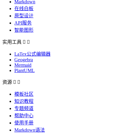
Markdown
在线白板
原型设计
API服务
智能图形
实用工具


LaTex公式编辑器
Geogebra
Mermaid
PlantUML
资源


模板社区
知识教程
专题频道
帮助中心
使用手册
Markdown语法