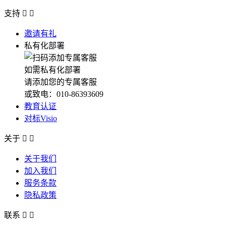
支持


邀请有礼
私有化部署
如需私有化部署
请添加您的专属客服
或致电：010-86393609
教育认证
对标Visio
关于


关于我们
加入我们
服务条款
隐私政策
联系

