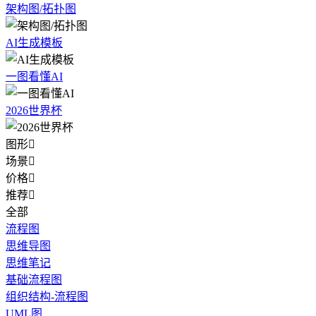
架构图/拓扑图
AI生成模板
一图看懂AI
2026世界杯
图形

场景

价格

推荐

全部
流程图
思维导图
思维笔记
基础流程图
组织结构-流程图
UML图