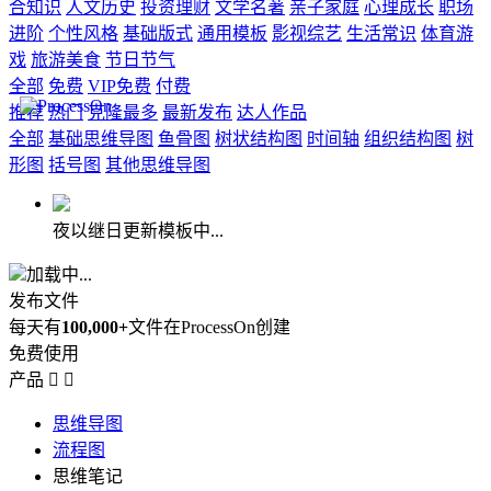
合知识
人文历史
投资理财
文学名著
亲子家庭
心理成长
职场
进阶
个性风格
基础版式
通用模板
影视综艺
生活常识
体育游
戏
旅游美食
节日节气
全部
免费
VIP免费
付费
推荐
热门
克隆最多
最新发布
达人作品
全部
基础思维导图
鱼骨图
树状结构图
时间轴
组织结构图
树
形图
括号图
其他思维导图
夜以继日更新模板中...
加载中...
发布文件
每天有
100,000+
文件在ProcessOn创建
免费使用
产品


思维导图
流程图
思维笔记