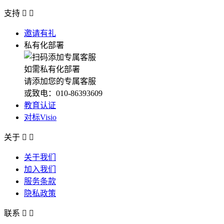
支持


邀请有礼
私有化部署
如需私有化部署
请添加您的专属客服
或致电：010-86393609
教育认证
对标Visio
关于


关于我们
加入我们
服务条款
隐私政策
联系

