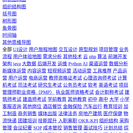
组织结构图
括号图
树形图
鱼骨图
时间轴
其他思维导图
全部
UI设计
用户旅程地图
交互设计
原型规划
项目管理
业务
流程
用户体验地图
需求分析
其他技术
云
php
算法
前端开发
架构
java
大数据
后端开发
运维
Python
AI
渠道运营
数据分析
新媒体运营
内容运营
短视频运营
活动运营
工具推荐
产品运
营
用户运营
电商运营
教师资格证考试
心理咨询师考试
计算
机考试
司法考试
研究生考试
公务员考试
软考
英语考试
项目
管理师职业资格（PMP）
执业医师资格考试
会计职称考试
建
筑师考试
建造师考试
学前教育
其他教育
初中
高中
大学
小学
客服咨询
其他岗位
酒店餐饮
金融保险
汽车出行
教育培训
加
工制造
商务销售
媒体出版
法律法务
房地产建筑
医疗保健
物
流快递
团建培训
技能提升
入职离职
OKR-KPI
组织结构
采购
管理
会议纪要
SOP
成本管控
销售管理
面试技巧
计划总结
综