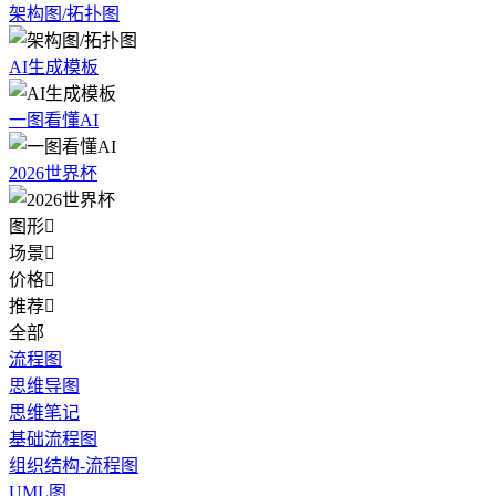
架构图/拓扑图
AI生成模板
一图看懂AI
2026世界杯
图形

场景

价格

推荐

全部
流程图
思维导图
思维笔记
基础流程图
组织结构-流程图
UML图