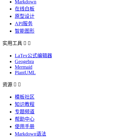
Markdown
在线白板
原型设计
API服务
智能图形
实用工具


LaTex公式编辑器
Geogebra
Mermaid
PlantUML
资源


模板社区
知识教程
专题频道
帮助中心
使用手册
Markdown语法