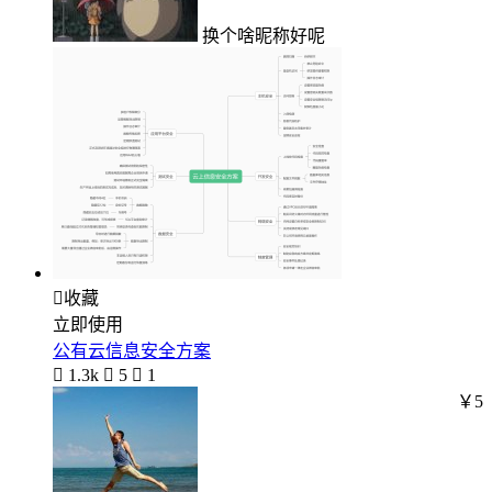
换个啥昵称好呢

收藏
立即使用
公有云信息安全方案

1.3k

5

1
￥5