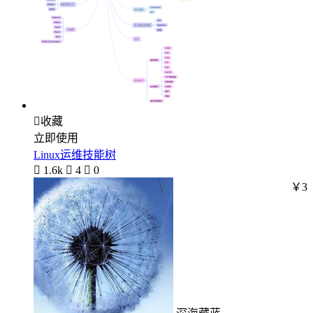

收藏
立即使用
Linux运维技能树

1.6k

4

0
￥3