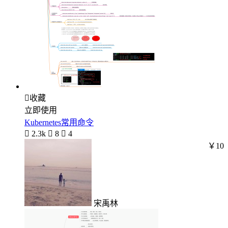

收藏
立即使用
Kubernetes常用命令

2.3k

8

4
￥10
宋禹林