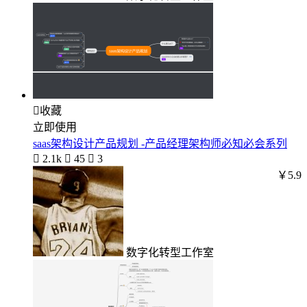

收藏
立即使用
saas架构设计产品规划 -产品经理架构师必知必会系列

2.1k

45

3
￥5.9
数字化转型工作室