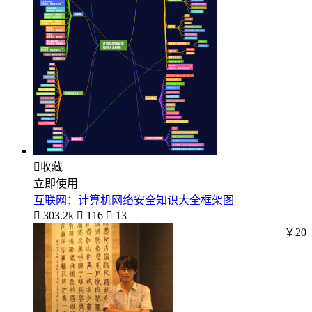

收藏
立即使用
互联网：计算机网络安全知识大全框架图

303.2k

116

13
￥20