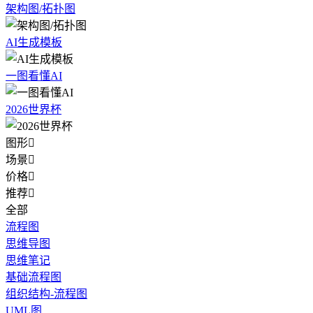
架构图/拓扑图
AI生成模板
一图看懂AI
2026世界杯
图形

场景

价格

推荐

全部
流程图
思维导图
思维笔记
基础流程图
组织结构-流程图
UML图