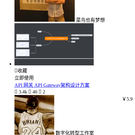
菜鸟也有梦想

收藏
立即使用
API 网关 API Gateway架构设计方案

3.4k

46

2
￥5.9
数字化转型工作室