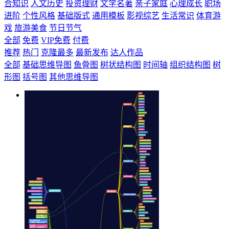
合知识
人文历史
投资理财
文学名著
亲子家庭
心理成长
职场
进阶
个性风格
基础版式
通用模板
影视综艺
生活常识
体育游
戏
旅游美食
节日节气
全部
免费
VIP免费
付费
推荐
热门
克隆最多
最新发布
达人作品
全部
基础思维导图
鱼骨图
树状结构图
时间轴
组织结构图
树
形图
括号图
其他思维导图