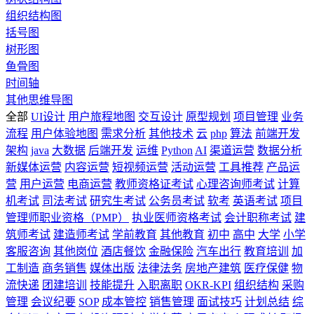
组织结构图
括号图
树形图
鱼骨图
时间轴
其他思维导图
全部
UI设计
用户旅程地图
交互设计
原型规划
项目管理
业务
流程
用户体验地图
需求分析
其他技术
云
php
算法
前端开发
架构
java
大数据
后端开发
运维
Python
AI
渠道运营
数据分析
新媒体运营
内容运营
短视频运营
活动运营
工具推荐
产品运
营
用户运营
电商运营
教师资格证考试
心理咨询师考试
计算
机考试
司法考试
研究生考试
公务员考试
软考
英语考试
项目
管理师职业资格（PMP）
执业医师资格考试
会计职称考试
建
筑师考试
建造师考试
学前教育
其他教育
初中
高中
大学
小学
客服咨询
其他岗位
酒店餐饮
金融保险
汽车出行
教育培训
加
工制造
商务销售
媒体出版
法律法务
房地产建筑
医疗保健
物
流快递
团建培训
技能提升
入职离职
OKR-KPI
组织结构
采购
管理
会议纪要
SOP
成本管控
销售管理
面试技巧
计划总结
综