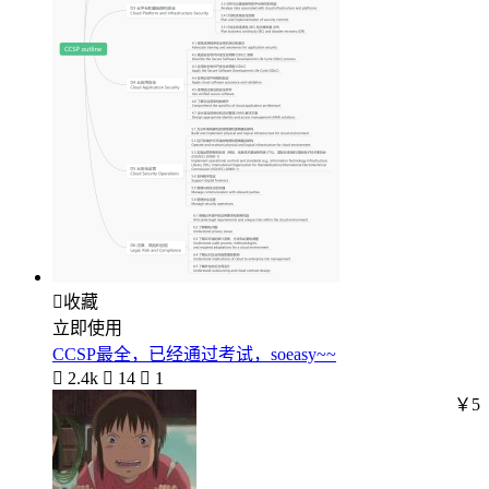

收藏
立即使用
CCSP最全，已经通过考试，soeasy~~

2.4k

14

1
￥5