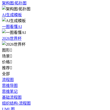
架构图/拓扑图
AI生成模板
一图看懂AI
2026世界杯
图形

场景

价格

推荐

全部
流程图
思维导图
思维笔记
基础流程图
组织结构-流程图
UML图