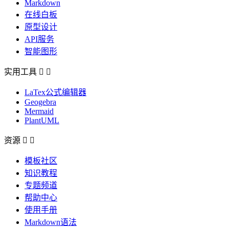
Markdown
在线白板
原型设计
API服务
智能图形
实用工具


LaTex公式编辑器
Geogebra
Mermaid
PlantUML
资源


模板社区
知识教程
专题频道
帮助中心
使用手册
Markdown语法