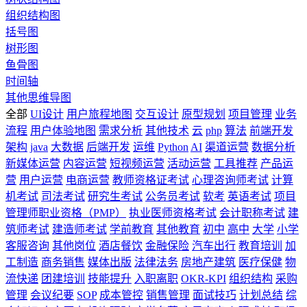
组织结构图
括号图
树形图
鱼骨图
时间轴
其他思维导图
全部
UI设计
用户旅程地图
交互设计
原型规划
项目管理
业务
流程
用户体验地图
需求分析
其他技术
云
php
算法
前端开发
架构
java
大数据
后端开发
运维
Python
AI
渠道运营
数据分析
新媒体运营
内容运营
短视频运营
活动运营
工具推荐
产品运
营
用户运营
电商运营
教师资格证考试
心理咨询师考试
计算
机考试
司法考试
研究生考试
公务员考试
软考
英语考试
项目
管理师职业资格（PMP）
执业医师资格考试
会计职称考试
建
筑师考试
建造师考试
学前教育
其他教育
初中
高中
大学
小学
客服咨询
其他岗位
酒店餐饮
金融保险
汽车出行
教育培训
加
工制造
商务销售
媒体出版
法律法务
房地产建筑
医疗保健
物
流快递
团建培训
技能提升
入职离职
OKR-KPI
组织结构
采购
管理
会议纪要
SOP
成本管控
销售管理
面试技巧
计划总结
综