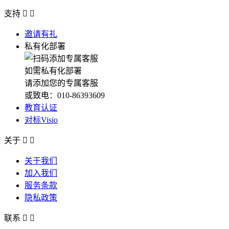
支持


邀请有礼
私有化部署
如需私有化部署
请添加您的专属客服
或致电：010-86393609
教育认证
对标Visio
关于


关于我们
加入我们
服务条款
隐私政策
联系

