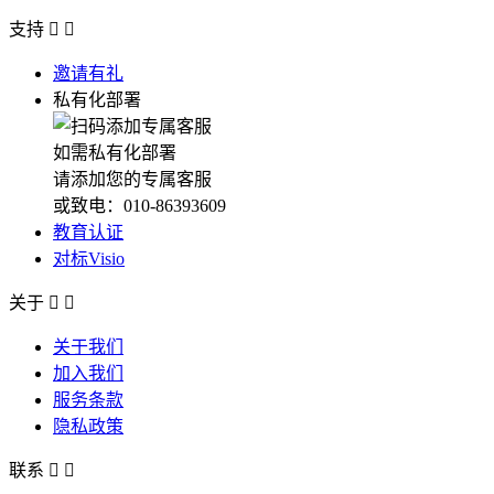
支持


邀请有礼
私有化部署
如需私有化部署
请添加您的专属客服
或致电：010-86393609
教育认证
对标Visio
关于


关于我们
加入我们
服务条款
隐私政策
联系

