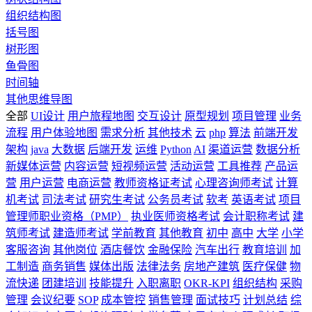
组织结构图
括号图
树形图
鱼骨图
时间轴
其他思维导图
全部
UI设计
用户旅程地图
交互设计
原型规划
项目管理
业务
流程
用户体验地图
需求分析
其他技术
云
php
算法
前端开发
架构
java
大数据
后端开发
运维
Python
AI
渠道运营
数据分析
新媒体运营
内容运营
短视频运营
活动运营
工具推荐
产品运
营
用户运营
电商运营
教师资格证考试
心理咨询师考试
计算
机考试
司法考试
研究生考试
公务员考试
软考
英语考试
项目
管理师职业资格（PMP）
执业医师资格考试
会计职称考试
建
筑师考试
建造师考试
学前教育
其他教育
初中
高中
大学
小学
客服咨询
其他岗位
酒店餐饮
金融保险
汽车出行
教育培训
加
工制造
商务销售
媒体出版
法律法务
房地产建筑
医疗保健
物
流快递
团建培训
技能提升
入职离职
OKR-KPI
组织结构
采购
管理
会议纪要
SOP
成本管控
销售管理
面试技巧
计划总结
综