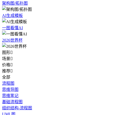
架构图/拓扑图
AI生成模板
一图看懂AI
2026世界杯
图形

场景

价格

推荐

全部
流程图
思维导图
思维笔记
基础流程图
组织结构-流程图
UML图