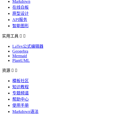
Markdown
在线白板
原型设计
API服务
智能图形
实用工具


LaTex公式编辑器
Geogebra
Mermaid
PlantUML
资源


模板社区
知识教程
专题频道
帮助中心
使用手册
Markdown语法