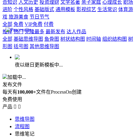
合知识
人文历史
投资理财
文学名著
亲子家庭
心理成长
职场
进阶
个性风格
基础版式
通用模板
影视综艺
生活常识
体育游
戏
旅游美食
节日节气
全部
免费
VIP免费
付费
推荐
热门
克隆最多
最新发布
达人作品
全部
基础思维导图
鱼骨图
树状结构图
时间轴
组织结构图
树
形图
括号图
其他思维导图
夜以继日更新模板中...
加载中...
发布文件
每天有
100,000+
文件在ProcessOn创建
免费使用
产品


思维导图
流程图
思维笔记