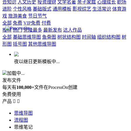
合知识
人文历史
投资理财
文学名著
亲子家庭
心理成长
职场
进阶
个性风格
基础版式
通用模板
影视综艺
生活常识
体育游
戏
旅游美食
节日节气
全部
免费
VIP免费
付费
推荐
热门
克隆最多
最新发布
达人作品
全部
基础思维导图
鱼骨图
树状结构图
时间轴
组织结构图
树
形图
括号图
其他思维导图
夜以继日更新模板中...
加载中...
发布文件
每天有
100,000+
文件在ProcessOn创建
免费使用
产品


思维导图
流程图
思维笔记