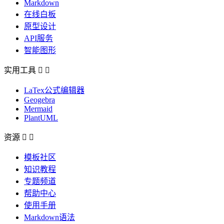
Markdown
在线白板
原型设计
API服务
智能图形
实用工具


LaTex公式编辑器
Geogebra
Mermaid
PlantUML
资源


模板社区
知识教程
专题频道
帮助中心
使用手册
Markdown语法