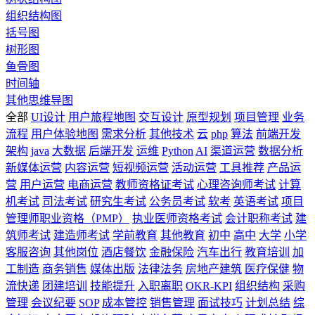
组织结构图
括号图
树形图
鱼骨图
时间轴
其他思维导图
全部
UI设计
用户旅程地图
交互设计
原型规划
项目管理
业务
流程
用户体验地图
需求分析
其他技术
云
php
算法
前端开发
架构
java
大数据
后端开发
运维
Python
AI
渠道运营
数据分析
新媒体运营
内容运营
短视频运营
活动运营
工具推荐
产品运
营
用户运营
电商运营
教师资格证考试
心理咨询师考试
计算
机考试
司法考试
研究生考试
公务员考试
软考
英语考试
项目
管理师职业资格（PMP）
执业医师资格考试
会计职称考试
建
筑师考试
建造师考试
学前教育
其他教育
初中
高中
大学
小学
客服咨询
其他岗位
酒店餐饮
金融保险
汽车出行
教育培训
加
工制造
商务销售
媒体出版
法律法务
房地产建筑
医疗保健
物
流快递
团建培训
技能提升
入职离职
OKR-KPI
组织结构
采购
管理
会议纪要
SOP
成本管控
销售管理
面试技巧
计划总结
综