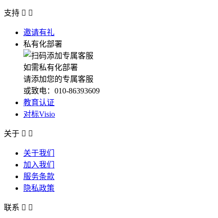
支持


邀请有礼
私有化部署
如需私有化部署
请添加您的专属客服
或致电：010-86393609
教育认证
对标Visio
关于


关于我们
加入我们
服务条款
隐私政策
联系

