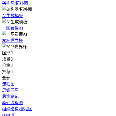
架构图/拓扑图
AI生成模板
一图看懂AI
2026世界杯
图形

场景

价格

推荐

全部
流程图
思维导图
思维笔记
基础流程图
组织结构-流程图
UML图