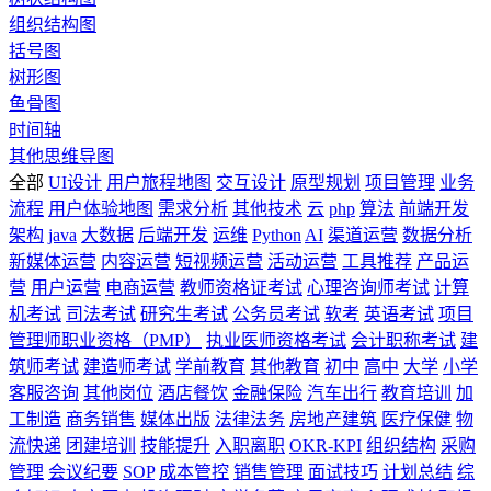
组织结构图
括号图
树形图
鱼骨图
时间轴
其他思维导图
全部
UI设计
用户旅程地图
交互设计
原型规划
项目管理
业务
流程
用户体验地图
需求分析
其他技术
云
php
算法
前端开发
架构
java
大数据
后端开发
运维
Python
AI
渠道运营
数据分析
新媒体运营
内容运营
短视频运营
活动运营
工具推荐
产品运
营
用户运营
电商运营
教师资格证考试
心理咨询师考试
计算
机考试
司法考试
研究生考试
公务员考试
软考
英语考试
项目
管理师职业资格（PMP）
执业医师资格考试
会计职称考试
建
筑师考试
建造师考试
学前教育
其他教育
初中
高中
大学
小学
客服咨询
其他岗位
酒店餐饮
金融保险
汽车出行
教育培训
加
工制造
商务销售
媒体出版
法律法务
房地产建筑
医疗保健
物
流快递
团建培训
技能提升
入职离职
OKR-KPI
组织结构
采购
管理
会议纪要
SOP
成本管控
销售管理
面试技巧
计划总结
综