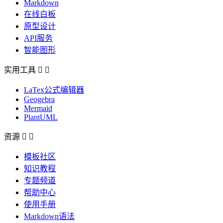
Markdown
在线白板
原型设计
API服务
智能图形
实用工具


LaTex公式编辑器
Geogebra
Mermaid
PlantUML
资源


模板社区
知识教程
专题频道
帮助中心
使用手册
Markdown语法