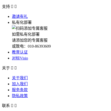
支持


邀请有礼
私有化部署
如需私有化部署
请添加您的专属客服
或致电：010-86393609
教育认证
对标Visio
关于


关于我们
加入我们
服务条款
隐私政策
联系

