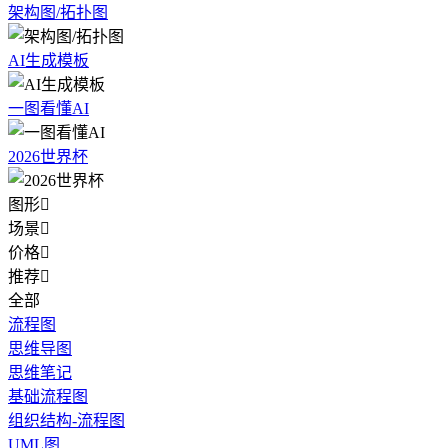
架构图/拓扑图
AI生成模板
一图看懂AI
2026世界杯
图形

场景

价格

推荐

全部
流程图
思维导图
思维笔记
基础流程图
组织结构-流程图
UML图