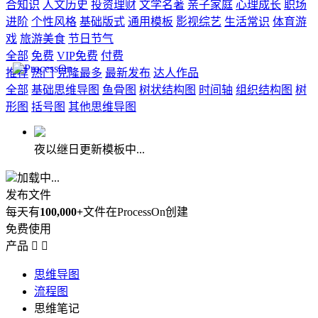
合知识
人文历史
投资理财
文学名著
亲子家庭
心理成长
职场
进阶
个性风格
基础版式
通用模板
影视综艺
生活常识
体育游
戏
旅游美食
节日节气
全部
免费
VIP免费
付费
推荐
热门
克隆最多
最新发布
达人作品
全部
基础思维导图
鱼骨图
树状结构图
时间轴
组织结构图
树
形图
括号图
其他思维导图
夜以继日更新模板中...
加载中...
发布文件
每天有
100,000+
文件在ProcessOn创建
免费使用
产品


思维导图
流程图
思维笔记