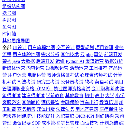
组织结构图
括号图
树形图
鱼骨图
时间轴
其他思维导图
全部
UI设计
用户旅程地图
交互设计
原型规划
项目管理
业务
流程
用户体验地图
需求分析
其他技术
云
php
算法
前端开发
架构
java
大数据
后端开发
运维
Python
AI
渠道运营
数据分析
新媒体运营
内容运营
短视频运营
活动运营
工具推荐
产品运
营
用户运营
电商运营
教师资格证考试
心理咨询师考试
计算
机考试
司法考试
研究生考试
公务员考试
软考
英语考试
项目
管理师职业资格（PMP）
执业医师资格考试
会计职称考试
建
筑师考试
建造师考试
学前教育
其他教育
初中
高中
大学
小学
客服咨询
其他岗位
酒店餐饮
金融保险
汽车出行
教育培训
加
工制造
商务销售
媒体出版
法律法务
房地产建筑
医疗保健
物
流快递
团建培训
技能提升
入职离职
OKR-KPI
组织结构
采购
管理
会议纪要
SOP
成本管控
销售管理
面试技巧
计划总结
综