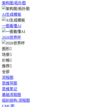
架构图/拓扑图
AI生成模板
一图看懂AI
2026世界杯
图形

场景

价格

推荐

全部
流程图
思维导图
思维笔记
基础流程图
组织结构-流程图
UML图