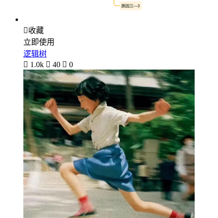

收藏
立即使用
逻辑树

1.0k

40

0