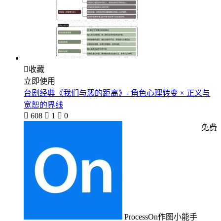

收藏
立即使用
台剧经典《我们与恶的距离》- 角色心理转变 × 正义与
宽恕的界线

608

1

0
免费
ProcessOn作图小能手