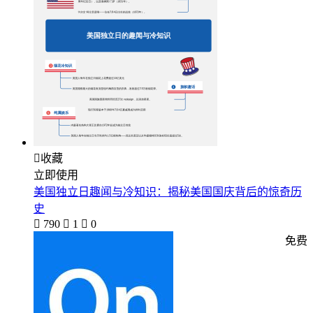

收藏
立即使用
美国独立日趣闻与冷知识：揭秘美国国庆背后的惊奇历
史

790

1

0
免费