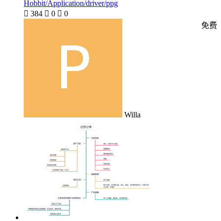
Hobbit/Application/driver/ppg

384

0

0
免费
Willa