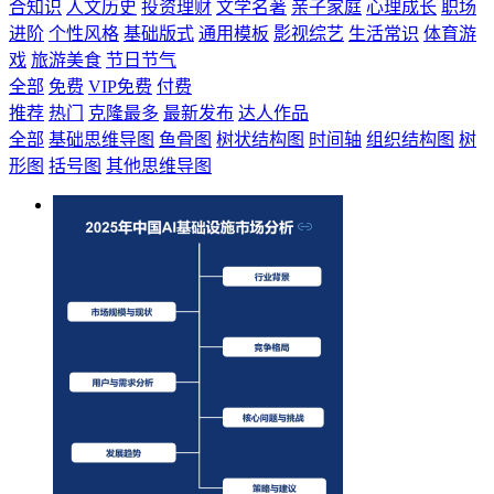
合知识
人文历史
投资理财
文学名著
亲子家庭
心理成长
职场
进阶
个性风格
基础版式
通用模板
影视综艺
生活常识
体育游
戏
旅游美食
节日节气
全部
免费
VIP免费
付费
推荐
热门
克隆最多
最新发布
达人作品
全部
基础思维导图
鱼骨图
树状结构图
时间轴
组织结构图
树
形图
括号图
其他思维导图