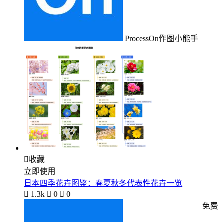
ProcessOn作图小能手

收藏
立即使用
日本四季花卉图鉴：春夏秋冬代表性花卉一览

1.3k

0

0
免费