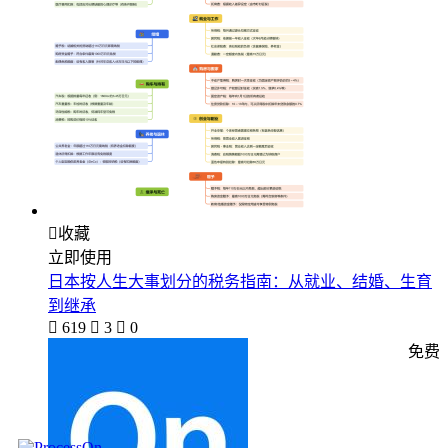

收藏
立即使用
日本按人生大事划分的税务指南：从就业、结婚、生育
到继承

619

3

0
免费