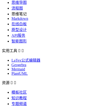
思维导图
流程图
思维笔记
Markdown
在线白板
原型设计
API服务
智能图形
实用工具


LaTex公式编辑器
Geogebra
Mermaid
PlantUML
资源


模板社区
知识教程
专题频道