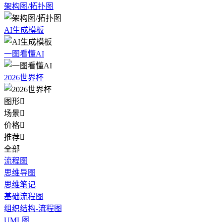
架构图/拓扑图
AI生成模板
一图看懂AI
2026世界杯
图形

场景

价格

推荐

全部
流程图
思维导图
思维笔记
基础流程图
组织结构-流程图
UML图