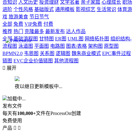
合知识
人文历史
投资理财
文学名著
亲子家庭
心理成长
职场
进阶
个性风格
基础版式
通用模板
影视综艺
生活常识
体育游
戏
旅游美食
节日节气
全部
免费
VIP免费
付费
推荐
热门
克隆最多
最新发布
达人作品
全部
基础流程图
甘特图
ER图
UML图
网络拓扑图
组织结构-
流程图
泳道图
平面图
电路图
图表/表格
架构图
原型图
BPMN2.0
韦恩图
关系图
逻辑图
魏朱商业模式
EPC事件过程
链图
EVC企业价值链图
其他流程图

展开
夜以继日更新模板中...
加载中...
发布文件
每天有
100,000+
文件在ProcessOn创建
免费使用
产品

