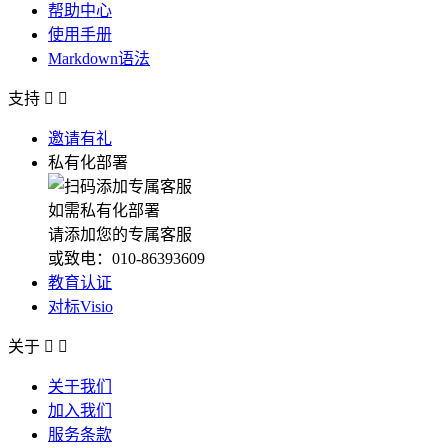
帮助中心
使用手册
Markdown语法
支持


邀请有礼
私有化部署
如需私有化部署
请添加您的专属客服
或致电：010-86393609
教育认证
对标Visio
关于


关于我们
加入我们
服务条款