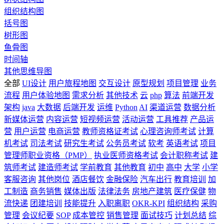
组织结构图
括号图
树形图
鱼骨图
时间轴
其他思维导图
全部
UI设计
用户旅程地图
交互设计
原型规划
项目管理
业务
流程
用户体验地图
需求分析
其他技术
云
php
算法
前端开发
架构
java
大数据
后端开发
运维
Python
AI
渠道运营
数据分析
新媒体运营
内容运营
短视频运营
活动运营
工具推荐
产品运
营
用户运营
电商运营
教师资格证考试
心理咨询师考试
计算
机考试
司法考试
研究生考试
公务员考试
软考
英语考试
项目
管理师职业资格（PMP）
执业医师资格考试
会计职称考试
建
筑师考试
建造师考试
学前教育
其他教育
初中
高中
大学
小学
客服咨询
其他岗位
酒店餐饮
金融保险
汽车出行
教育培训
加
工制造
商务销售
媒体出版
法律法务
房地产建筑
医疗保健
物
流快递
团建培训
技能提升
入职离职
OKR-KPI
组织结构
采购
管理
会议纪要
SOP
成本管控
销售管理
面试技巧
计划总结
综