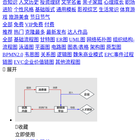
合知识
人文历史
投资理财
文学名著
亲子家庭
心理成长
职场
进阶
个性风格
基础版式
通用模板
影视综艺
生活常识
体育游
戏
旅游美食
节日节气
全部
免费
VIP免费
付费
推荐
热门
克隆最多
最新发布
达人作品
全部
基础流程图
甘特图
ER图
UML图
网络拓扑图
组织结构-
流程图
泳道图
平面图
电路图
图表/表格
架构图
原型图
BPMN2.0
韦恩图
关系图
逻辑图
魏朱商业模式
EPC事件过程
链图
EVC企业价值链图
其他流程图

展开

收藏
立即使用