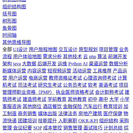
组织结构图
括号图
树形图
鱼骨图
时间轴
其他思维导图
全部
UI设计
用户旅程地图
交互设计
原型规划
项目管理
业务
流程
用户体验地图
需求分析
其他技术
云
php
算法
前端开发
架构
java
大数据
后端开发
运维
Python
AI
渠道运营
数据分析
新媒体运营
内容运营
短视频运营
活动运营
工具推荐
产品运
营
用户运营
电商运营
教师资格证考试
心理咨询师考试
计算
机考试
司法考试
研究生考试
公务员考试
软考
英语考试
项目
管理师职业资格（PMP）
执业医师资格考试
会计职称考试
建
筑师考试
建造师考试
学前教育
其他教育
初中
高中
大学
小学
客服咨询
其他岗位
酒店餐饮
金融保险
汽车出行
教育培训
加
工制造
商务销售
媒体出版
法律法务
房地产建筑
医疗保健
物
流快递
团建培训
技能提升
入职离职
OKR-KPI
组织结构
采购
管理
会议纪要
SOP
成本管控
销售管理
面试技巧
计划总结
综