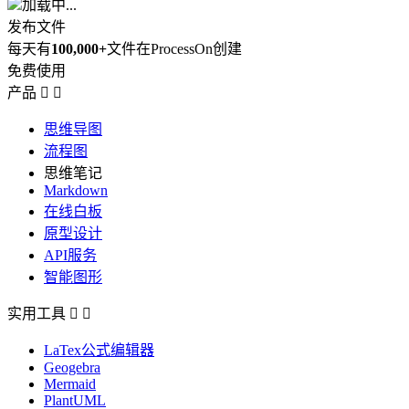
加载中...
发布文件
每天有
100,000+
文件在ProcessOn创建
免费使用
产品


思维导图
流程图
思维笔记
Markdown
在线白板
原型设计
API服务
智能图形
实用工具


LaTex公式编辑器
Geogebra
Mermaid
PlantUML