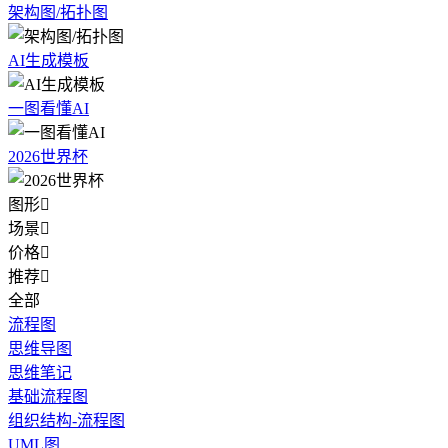
架构图/拓扑图
AI生成模板
一图看懂AI
2026世界杯
图形

场景

价格

推荐

全部
流程图
思维导图
思维笔记
基础流程图
组织结构-流程图
UML图