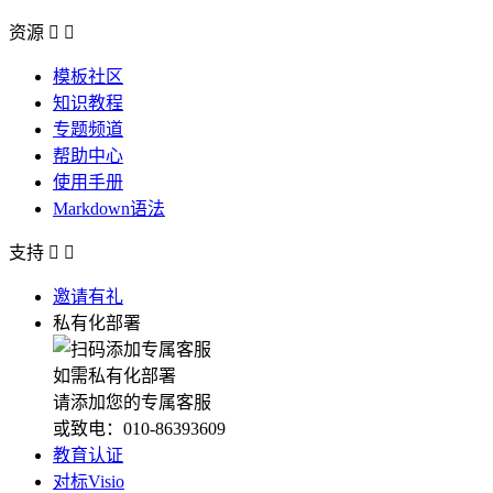
资源


模板社区
知识教程
专题频道
帮助中心
使用手册
Markdown语法
支持


邀请有礼
私有化部署
如需私有化部署
请添加您的专属客服
或致电：010-86393609
教育认证
对标Visio