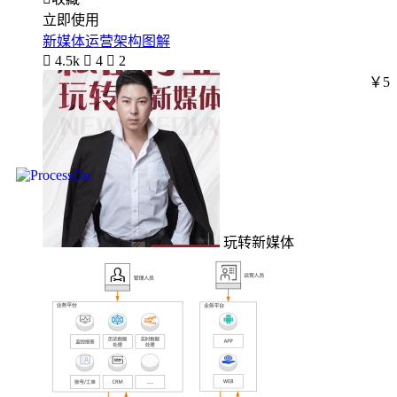
立即使用
新媒体运营架构图解

4.5k

4

2
￥5
玩转新媒体