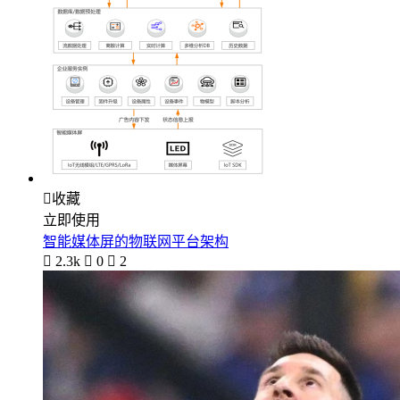

收藏
立即使用
智能媒体屏的物联网平台架构

2.3k

0

2