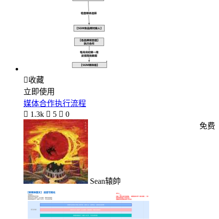

收藏
立即使用
媒体合作执行流程

1.3k

5

0
免费
Sean辕帥