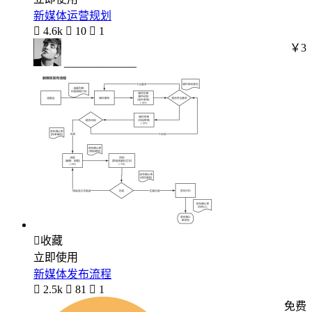
新媒体运营规划

4.6k

10

1
￥3
_____________

收藏
立即使用
新媒体发布流程

2.5k

81

1
免费