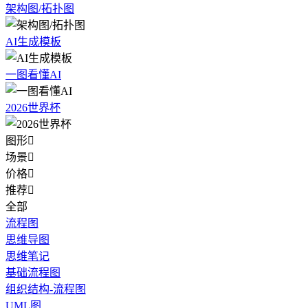
架构图/拓扑图
AI生成模板
一图看懂AI
2026世界杯
图形

场景

价格

推荐

全部
流程图
思维导图
思维笔记
基础流程图
组织结构-流程图
UML图