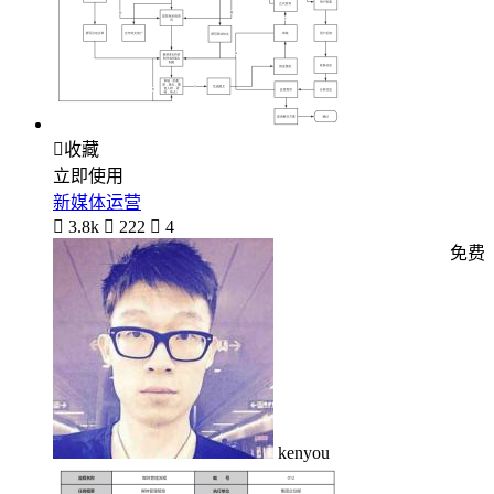

收藏
立即使用
新媒体运营

3.8k

222

4
免费
kenyou