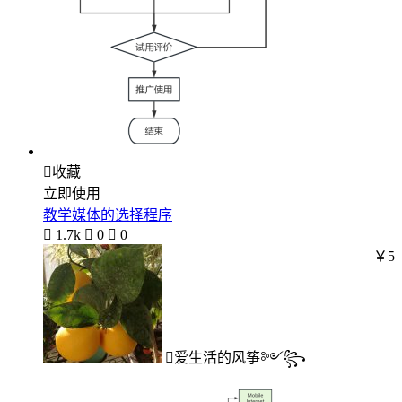

收藏
立即使用
教学媒体的选择程序

1.7k

0

0
￥5
爱生活的风筝༻꧂