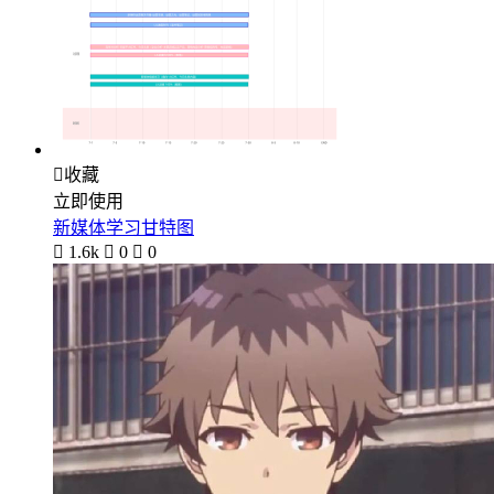

收藏
立即使用
新媒体学习甘特图

1.6k

0

0