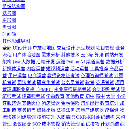
组织结构图
括号图
树形图
鱼骨图
时间轴
其他思维导图
全部
UI设计
用户旅程地图
交互设计
原型规划
项目管理
业务
流程
用户体验地图
需求分析
其他技术
云
php
算法
前端开发
架构
java
大数据
后端开发
运维
Python
AI
渠道运营
数据分析
新媒体运营
内容运营
短视频运营
活动运营
工具推荐
产品运
营
用户运营
电商运营
教师资格证考试
心理咨询师考试
计算
机考试
司法考试
研究生考试
公务员考试
软考
英语考试
项目
管理师职业资格（PMP）
执业医师资格考试
会计职称考试
建
筑师考试
建造师考试
学前教育
其他教育
初中
高中
大学
小学
客服咨询
其他岗位
酒店餐饮
金融保险
汽车出行
教育培训
加
工制造
商务销售
媒体出版
法律法务
房地产建筑
医疗保健
物
流快递
团建培训
技能提升
入职离职
OKR-KPI
组织结构
采购
管理
会议纪要
SOP
成本管控
销售管理
面试技巧
计划总结
综