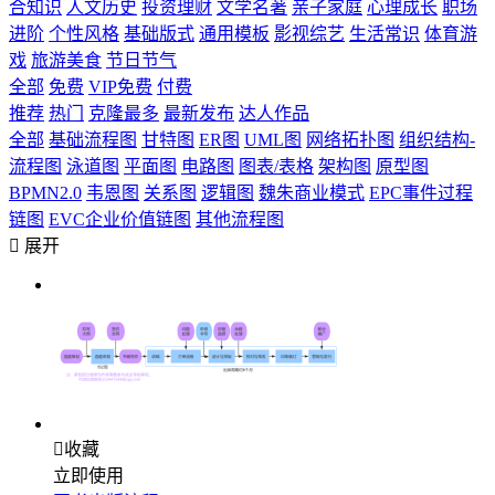
合知识
人文历史
投资理财
文学名著
亲子家庭
心理成长
职场
进阶
个性风格
基础版式
通用模板
影视综艺
生活常识
体育游
戏
旅游美食
节日节气
全部
免费
VIP免费
付费
推荐
热门
克隆最多
最新发布
达人作品
全部
基础流程图
甘特图
ER图
UML图
网络拓扑图
组织结构-
流程图
泳道图
平面图
电路图
图表/表格
架构图
原型图
BPMN2.0
韦恩图
关系图
逻辑图
魏朱商业模式
EPC事件过程
链图
EVC企业价值链图
其他流程图

展开

收藏
立即使用