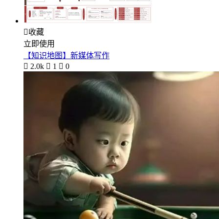

收藏
立即使用
【知识地图】新媒体写作

2.0k

1

0