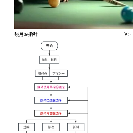
镜月dē指针
￥5