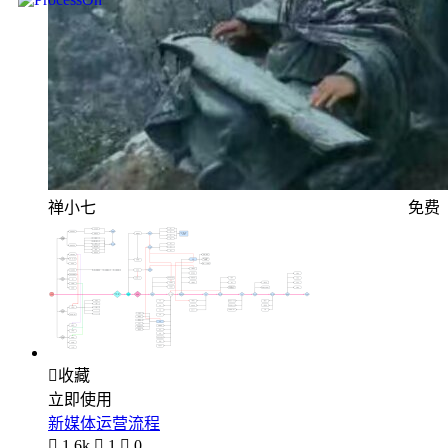
禅小七
免费

收藏
立即使用
新媒体运营流程

1.6k

1

0