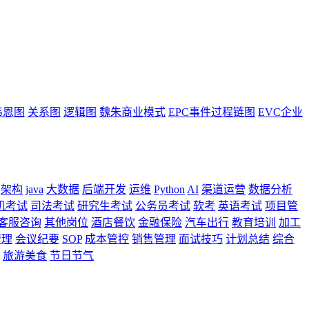
韦恩图
关系图
逻辑图
魏朱商业模式
EPC事件过程链图
EVC企业
架构
java
大数据
后端开发
运维
Python
AI
渠道运营
数据分析
机考试
司法考试
研究生考试
公务员考试
软考
英语考试
项目管
客服咨询
其他岗位
酒店餐饮
金融保险
汽车出行
教育培训
加工
管理
会议纪要
SOP
成本管控
销售管理
面试技巧
计划总结
综合
旅游美食
节日节气