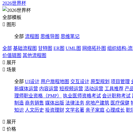
2026世界杯
全部模板

图形
全部
流程图
思维导图
思维笔记
全部
基础流程图
甘特图
ER图
UML图
网络拓扑图
组织结构-
价值链图
其他流程图

展开

场景
全部
UI设计
用户旅程地图
交互设计
原型规划
项目管理
新媒体运营
内容运营
短视频运营
活动运营
工具推荐
产
理师职业资格（PMP）
执业医师资格考试
会计职称考试
制造
商务销售
媒体出版
法律法务
房地产建筑
医疗保健
知识
人文历史
投资理财
文学名著
亲子家庭
心理成长
职

展开

价格