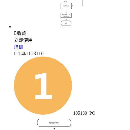

收藏
立即使用
培训

1.4k

23

0
185130_PO