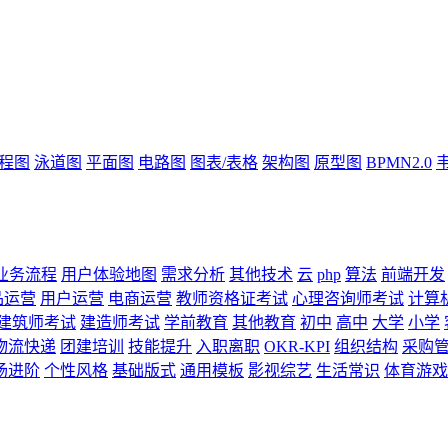
流程图
泳道图
平面图
电路图
图表/表格
架构图
原型图
BPMN2.0
业务流程
用户体验地图
需求分析
其他技术
云
php
算法
前端开发
品运营
用户运营
电商运营
教师资格证考试
心理咨询师考试
计算
建筑师考试
建造师考试
学前教育
其他教育
初中
高中
大学
小学
物流快递
团建培训
技能提升
入职离职
OKR-KPI
组织结构
采购
场进阶
个性风格
基础版式
通用模板
影视综艺
生活常识
体育游戏