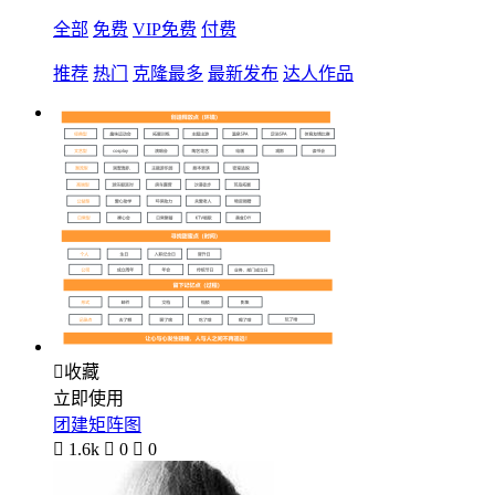
全部
免费
VIP免费
付费
推荐
热门
克隆最多
最新发布
达人作品

收藏
立即使用
团建矩阵图

1.6k

0

0