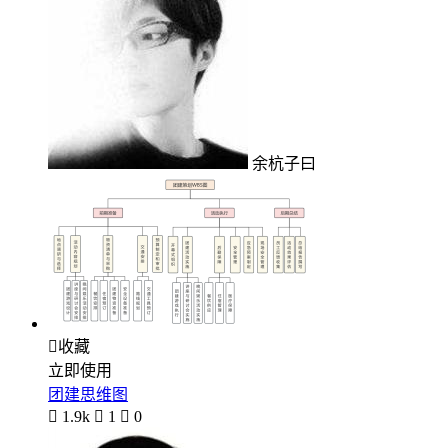
余杭子曰

收藏
立即使用
团建思维图

1.9k

1

0