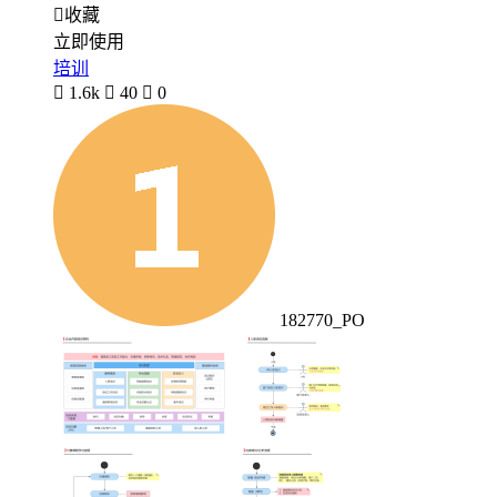

收藏
立即使用
培训

1.6k

40

0
182770_PO