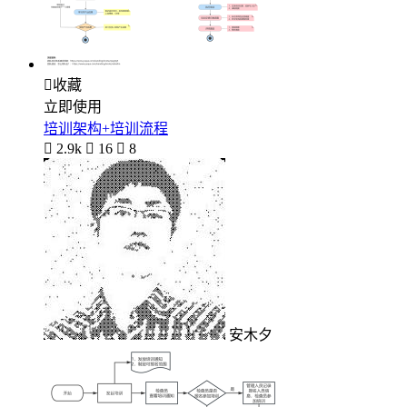

收藏
立即使用
培训架构+培训流程

2.9k

16

8
安木夕