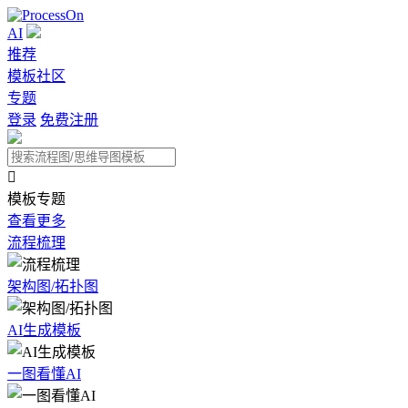
AI
推荐
模板社区
专题
登录
免费注册

模板专题
查看更多
流程梳理
架构图/拓扑图
AI生成模板
一图看懂AI