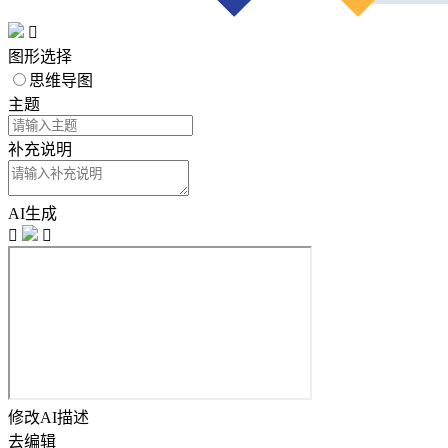

图形选择
思维导图
主题
补充说明
AI生成


修改AI描述
去编辑