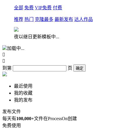
全部
免费
VIP免费
付费
推荐
热门
克隆最多
最新发布
达人作品
夜以继日更新模板中...
加载中...


到第
页
确定
最近使用
我的收藏
我的发布
发布文件
每天有
100,000+
文件在ProcessOn创建
免费使用