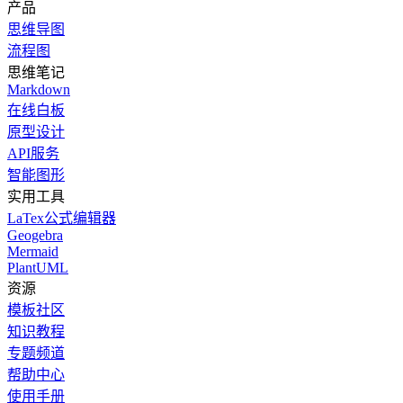
产品
思维导图
流程图
思维笔记
Markdown
在线白板
原型设计
API服务
智能图形
实用工具
LaTex公式编辑器
Geogebra
Mermaid
PlantUML
资源
模板社区
知识教程
专题频道
帮助中心
使用手册