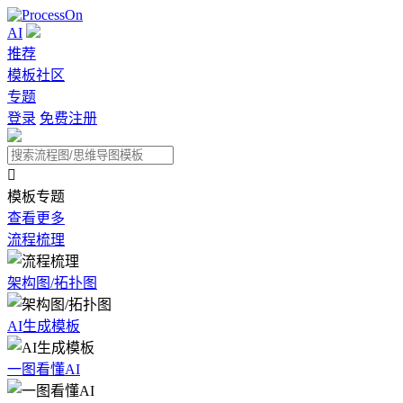
AI
推荐
模板社区
专题
登录
免费注册

模板专题
查看更多
流程梳理
架构图/拓扑图
AI生成模板
一图看懂AI