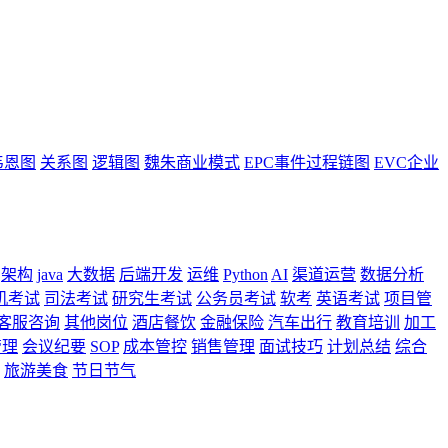
韦恩图
关系图
逻辑图
魏朱商业模式
EPC事件过程链图
EVC企业
架构
java
大数据
后端开发
运维
Python
AI
渠道运营
数据分析
机考试
司法考试
研究生考试
公务员考试
软考
英语考试
项目管
客服咨询
其他岗位
酒店餐饮
金融保险
汽车出行
教育培训
加工
管理
会议纪要
SOP
成本管控
销售管理
面试技巧
计划总结
综合
旅游美食
节日节气