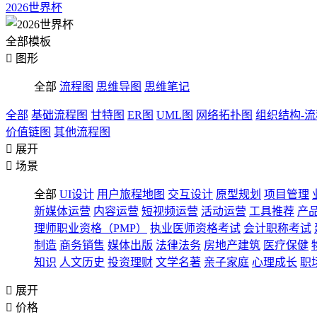
2026世界杯
全部模板

图形
全部
流程图
思维导图
思维笔记
全部
基础流程图
甘特图
ER图
UML图
网络拓扑图
组织结构-
价值链图
其他流程图

展开

场景
全部
UI设计
用户旅程地图
交互设计
原型规划
项目管理
新媒体运营
内容运营
短视频运营
活动运营
工具推荐
产
理师职业资格（PMP）
执业医师资格考试
会计职称考试
制造
商务销售
媒体出版
法律法务
房地产建筑
医疗保健
知识
人文历史
投资理财
文学名著
亲子家庭
心理成长
职

展开

价格