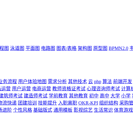
流程图
泳道图
平面图
电路图
图表/表格
架构图
原型图
BPMN2.0
业务流程
用户体验地图
需求分析
其他技术
云
php
算法
前端开发
品运营
用户运营
电商运营
教师资格证考试
心理咨询师考试
计算
建筑师考试
建造师考试
学前教育
其他教育
初中
高中
大学
小学
物流快递
团建培训
技能提升
入职离职
OKR-KPI
组织结构
采购
场进阶
个性风格
基础版式
通用模板
影视综艺
生活常识
体育游戏