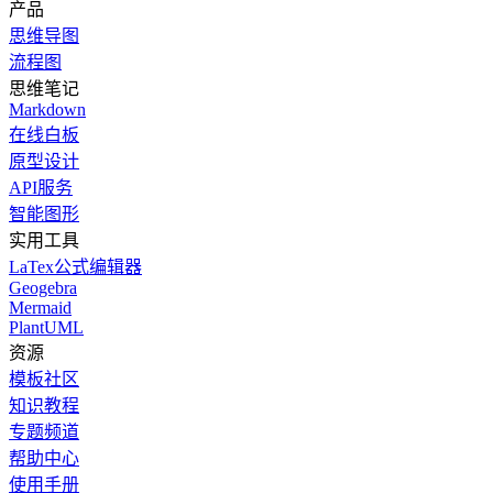
产品
思维导图
流程图
思维笔记
Markdown
在线白板
原型设计
API服务
智能图形
实用工具
LaTex公式编辑器
Geogebra
Mermaid
PlantUML
资源
模板社区
知识教程
专题频道
帮助中心
使用手册