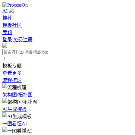
AI
推荐
模板社区
专题
登录
免费注册

模板专题
查看更多
流程梳理
架构图/拓扑图
AI生成模板
一图看懂AI