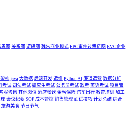
韦恩图
关系图
逻辑图
魏朱商业模式
EPC事件过程链图
EVC企业
架构
java
大数据
后端开发
运维
Python
AI
渠道运营
数据分析
机考试
司法考试
研究生考试
公务员考试
软考
英语考试
项目管
客服咨询
其他岗位
酒店餐饮
金融保险
汽车出行
教育培训
加工
管理
会议纪要
SOP
成本管控
销售管理
面试技巧
计划总结
综合
旅游美食
节日节气