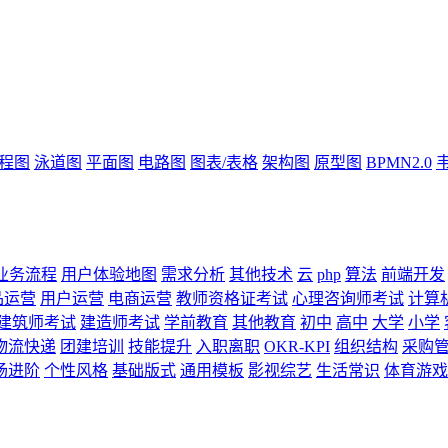
流程图
泳道图
平面图
电路图
图表/表格
架构图
原型图
BPMN2.0
业务流程
用户体验地图
需求分析
其他技术
云
php
算法
前端开发
品运营
用户运营
电商运营
教师资格证考试
心理咨询师考试
计算
建筑师考试
建造师考试
学前教育
其他教育
初中
高中
大学
小学
物流快递
团建培训
技能提升
入职离职
OKR-KPI
组织结构
采购
场进阶
个性风格
基础版式
通用模板
影视综艺
生活常识
体育游戏