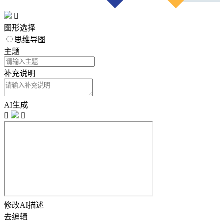

图形选择
思维导图
主题
补充说明
AI生成


修改AI描述
去编辑