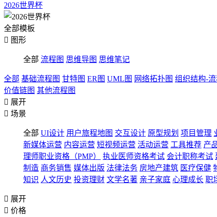
2026世界杯
全部模板

图形
全部
流程图
思维导图
思维笔记
全部
基础流程图
甘特图
ER图
UML图
网络拓扑图
组织结构-
价值链图
其他流程图

展开

场景
全部
UI设计
用户旅程地图
交互设计
原型规划
项目管理
新媒体运营
内容运营
短视频运营
活动运营
工具推荐
产
理师职业资格（PMP）
执业医师资格考试
会计职称考试
制造
商务销售
媒体出版
法律法务
房地产建筑
医疗保健
知识
人文历史
投资理财
文学名著
亲子家庭
心理成长
职

展开

价格