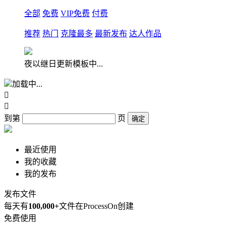
全部
免费
VIP免费
付费
推荐
热门
克隆最多
最新发布
达人作品
夜以继日更新模板中...
加载中...


到第
页
确定
最近使用
我的收藏
我的发布
发布文件
每天有
100,000+
文件在ProcessOn创建
免费使用