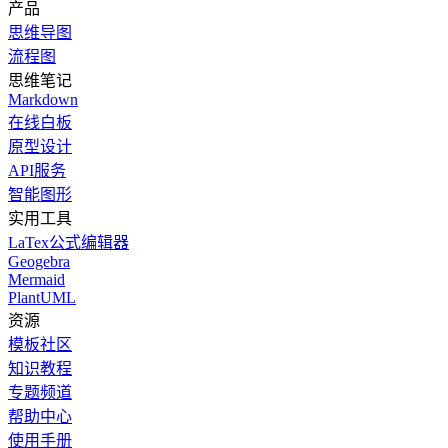
产品
思维导图
流程图
思维笔记
Markdown
在线白板
原型设计
API服务
智能图形
实用工具
LaTex公式编辑器
Geogebra
Mermaid
PlantUML
资源
模板社区
知识教程
专题频道
帮助中心
使用手册