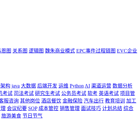
韦恩图
关系图
逻辑图
魏朱商业模式
EPC事件过程链图
EVC企业
架构
java
大数据
后端开发
运维
Python
AI
渠道运营
数据分析
机考试
司法考试
研究生考试
公务员考试
软考
英语考试
项目管
客服咨询
其他岗位
酒店餐饮
金融保险
汽车出行
教育培训
加工
管理
会议纪要
SOP
成本管控
销售管理
面试技巧
计划总结
综合
旅游美食
节日节气