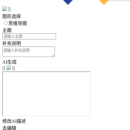

图形选择
思维导图
主题
补充说明
AI生成


修改AI描述
去编辑