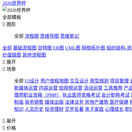
2026世界杯
全部模板

图形
全部
流程图
思维导图
思维笔记
全部
基础流程图
甘特图
ER图
UML图
网络拓扑图
组织结构-
价值链图
其他流程图

展开

场景
全部
UI设计
用户旅程地图
交互设计
原型规划
项目管理
新媒体运营
内容运营
短视频运营
活动运营
工具推荐
产
理师职业资格（PMP）
执业医师资格考试
会计职称考试
制造
商务销售
媒体出版
法律法务
房地产建筑
医疗保健
知识
人文历史
投资理财
文学名著
亲子家庭
心理成长
职

展开

价格