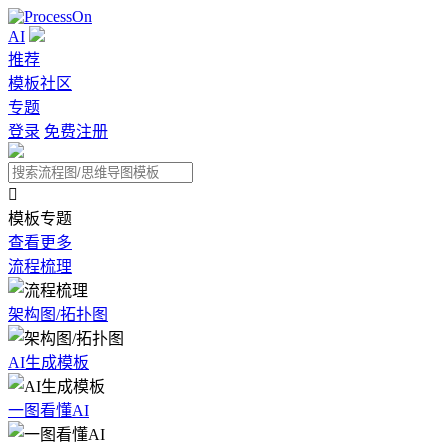
AI
推荐
模板社区
专题
登录
免费注册

模板专题
查看更多
流程梳理
架构图/拓扑图
AI生成模板
一图看懂AI