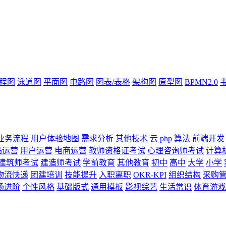
流程图
泳道图
平面图
电路图
图表/表格
架构图
原型图
BPMN2.0
业务流程
用户体验地图
需求分析
其他技术
云
php
算法
前端开发
品运营
用户运营
电商运营
教师资格证考试
心理咨询师考试
计算
建筑师考试
建造师考试
学前教育
其他教育
初中
高中
大学
小学
物流快递
团建培训
技能提升
入职离职
OKR-KPI
组织结构
采购
场进阶
个性风格
基础版式
通用模板
影视综艺
生活常识
体育游戏