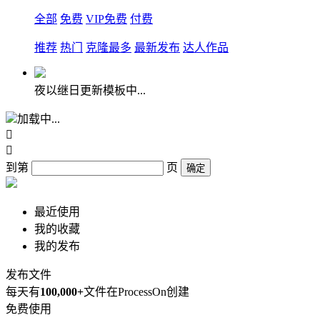
全部
免费
VIP免费
付费
推荐
热门
克隆最多
最新发布
达人作品
夜以继日更新模板中...
加载中...


到第
页
确定
最近使用
我的收藏
我的发布
发布文件
每天有
100,000+
文件在ProcessOn创建
免费使用