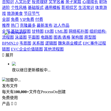
合知识
人文历史
投资理财
文学名著
亲子家庭
心理成长
职场
进阶
个性风格
基础版式
通用模板
影视综艺
生活常识
体育游
戏
旅游美食
节日节气
全部
免费
VIP免费
付费
推荐
热门
克隆最多
最新发布
达人作品
全部
基础流程图
甘特图
ER图
UML图
网络拓扑图
组织结构-
流程图
泳道图
平面图
电路图
图表/表格
架构图
原型图
BPMN2.0
韦恩图
关系图
逻辑图
魏朱商业模式
EPC事件过程
链图
EVC企业价值链图
其他流程图

展开
夜以继日更新模板中...
加载中...
发布文件
每天有
100,000+
文件在ProcessOn创建
免费使用
产品

