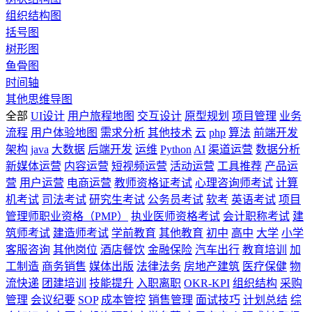
组织结构图
括号图
树形图
鱼骨图
时间轴
其他思维导图
全部
UI设计
用户旅程地图
交互设计
原型规划
项目管理
业务
流程
用户体验地图
需求分析
其他技术
云
php
算法
前端开发
架构
java
大数据
后端开发
运维
Python
AI
渠道运营
数据分析
新媒体运营
内容运营
短视频运营
活动运营
工具推荐
产品运
营
用户运营
电商运营
教师资格证考试
心理咨询师考试
计算
机考试
司法考试
研究生考试
公务员考试
软考
英语考试
项目
管理师职业资格（PMP）
执业医师资格考试
会计职称考试
建
筑师考试
建造师考试
学前教育
其他教育
初中
高中
大学
小学
客服咨询
其他岗位
酒店餐饮
金融保险
汽车出行
教育培训
加
工制造
商务销售
媒体出版
法律法务
房地产建筑
医疗保健
物
流快递
团建培训
技能提升
入职离职
OKR-KPI
组织结构
采购
管理
会议纪要
SOP
成本管控
销售管理
面试技巧
计划总结
综