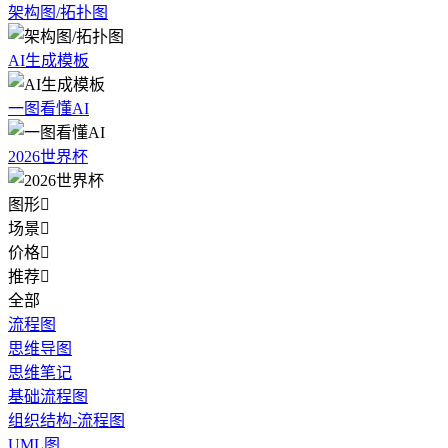
架构图/拓扑图
AI生成模板
一图看懂AI
2026世界杯
图形

场景

价格

推荐

全部
流程图
思维导图
思维笔记
基础流程图
组织结构-流程图
UML图