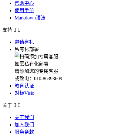
帮助中心
使用手册
Markdown语法
支持


邀请有礼
私有化部署
如需私有化部署
请添加您的专属客服
或致电：010-86393609
教育认证
对标Visio
关于


关于我们
加入我们
服务条款