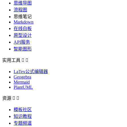
思维导图
流程图
思维笔记
Markdown
在线白板
原型设计
API服务
智能图形
实用工具


LaTex公式编辑器
Geogebra
Mermaid
PlantUML
资源


模板社区
知识教程
专题频道