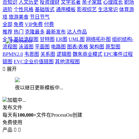
合知识
人文历史
投资理财
文学名著
亲子家庭
心理成长
职场
进阶
个性风格
基础版式
通用模板
影视综艺
生活常识
体育游
戏
旅游美食
节日节气
全部
免费
VIP免费
付费
推荐
热门
克隆最多
最新发布
达人作品
全部
基础流程图
甘特图
ER图
UML图
网络拓扑图
组织结构-
流程图
泳道图
平面图
电路图
图表/表格
架构图
原型图
BPMN2.0
韦恩图
关系图
逻辑图
魏朱商业模式
EPC事件过程
链图
EVC企业价值链图
其他流程图

展开
夜以继日更新模板中...
加载中...
发布文件
每天有
100,000+
文件在ProcessOn创建
免费使用
产品

