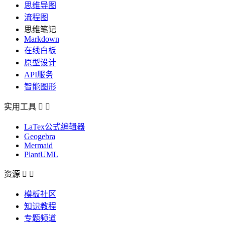
思维导图
流程图
思维笔记
Markdown
在线白板
原型设计
API服务
智能图形
实用工具


LaTex公式编辑器
Geogebra
Mermaid
PlantUML
资源


模板社区
知识教程
专题频道