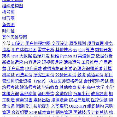
组织结构图
括号图
树形图
鱼骨图
时间轴
其他思维导图
全部
UI设计
用户旅程地图
交互设计
原型规划
项目管理
业务
流程
用户体验地图
需求分析
其他技术
云
php
算法
前端开发
架构
java
大数据
后端开发
运维
Python
AI
渠道运营
数据分析
新媒体运营
内容运营
短视频运营
活动运营
工具推荐
产品运
营
用户运营
电商运营
教师资格证考试
心理咨询师考试
计算
机考试
司法考试
研究生考试
公务员考试
软考
英语考试
项目
管理师职业资格（PMP）
执业医师资格考试
会计职称考试
建
筑师考试
建造师考试
学前教育
其他教育
初中
高中
大学
小学
客服咨询
其他岗位
酒店餐饮
金融保险
汽车出行
教育培训
加
工制造
商务销售
媒体出版
法律法务
房地产建筑
医疗保健
物
流快递
团建培训
技能提升
入职离职
OKR-KPI
组织结构
采购
管理
会议纪要
SOP
成本管控
销售管理
面试技巧
计划总结
综