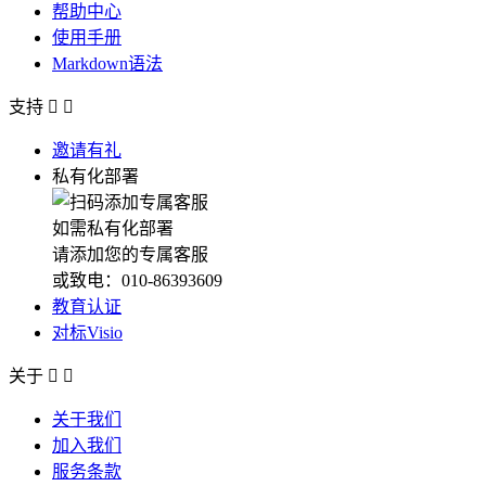
帮助中心
使用手册
Markdown语法
支持


邀请有礼
私有化部署
如需私有化部署
请添加您的专属客服
或致电：010-86393609
教育认证
对标Visio
关于


关于我们
加入我们
服务条款