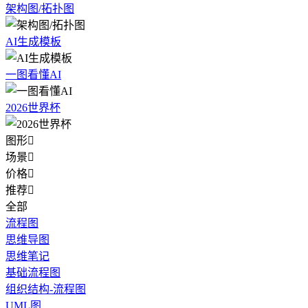
架构图/拓扑图
AI生成模板
一图看懂AI
2026世界杯
图形

场景

价格

推荐

全部
流程图
思维导图
思维笔记
基础流程图
组织结构-流程图
UML图