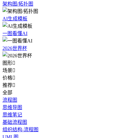
架构图/拓扑图
AI生成模板
一图看懂AI
2026世界杯
图形

场景

价格

推荐

全部
流程图
思维导图
思维笔记
基础流程图
组织结构-流程图
UML图