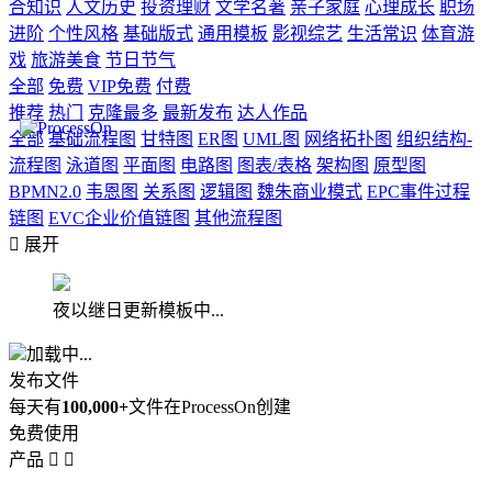
合知识
人文历史
投资理财
文学名著
亲子家庭
心理成长
职场
进阶
个性风格
基础版式
通用模板
影视综艺
生活常识
体育游
戏
旅游美食
节日节气
全部
免费
VIP免费
付费
推荐
热门
克隆最多
最新发布
达人作品
全部
基础流程图
甘特图
ER图
UML图
网络拓扑图
组织结构-
流程图
泳道图
平面图
电路图
图表/表格
架构图
原型图
BPMN2.0
韦恩图
关系图
逻辑图
魏朱商业模式
EPC事件过程
链图
EVC企业价值链图
其他流程图

展开
夜以继日更新模板中...
加载中...
发布文件
每天有
100,000+
文件在ProcessOn创建
免费使用
产品

