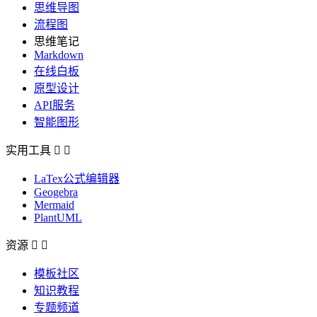
思维导图
流程图
思维笔记
Markdown
在线白板
原型设计
API服务
智能图形
实用工具


LaTex公式编辑器
Geogebra
Mermaid
PlantUML
资源


模板社区
知识教程
专题频道