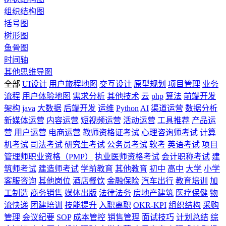
组织结构图
括号图
树形图
鱼骨图
时间轴
其他思维导图
全部
UI设计
用户旅程地图
交互设计
原型规划
项目管理
业务
流程
用户体验地图
需求分析
其他技术
云
php
算法
前端开发
架构
java
大数据
后端开发
运维
Python
AI
渠道运营
数据分析
新媒体运营
内容运营
短视频运营
活动运营
工具推荐
产品运
营
用户运营
电商运营
教师资格证考试
心理咨询师考试
计算
机考试
司法考试
研究生考试
公务员考试
软考
英语考试
项目
管理师职业资格（PMP）
执业医师资格考试
会计职称考试
建
筑师考试
建造师考试
学前教育
其他教育
初中
高中
大学
小学
客服咨询
其他岗位
酒店餐饮
金融保险
汽车出行
教育培训
加
工制造
商务销售
媒体出版
法律法务
房地产建筑
医疗保健
物
流快递
团建培训
技能提升
入职离职
OKR-KPI
组织结构
采购
管理
会议纪要
SOP
成本管控
销售管理
面试技巧
计划总结
综