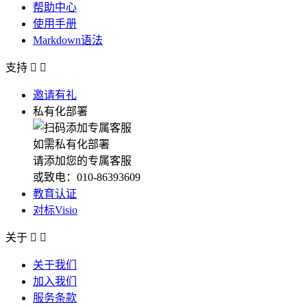
帮助中心
使用手册
Markdown语法
支持


邀请有礼
私有化部署
如需私有化部署
请添加您的专属客服
或致电：010-86393609
教育认证
对标Visio
关于


关于我们
加入我们
服务条款