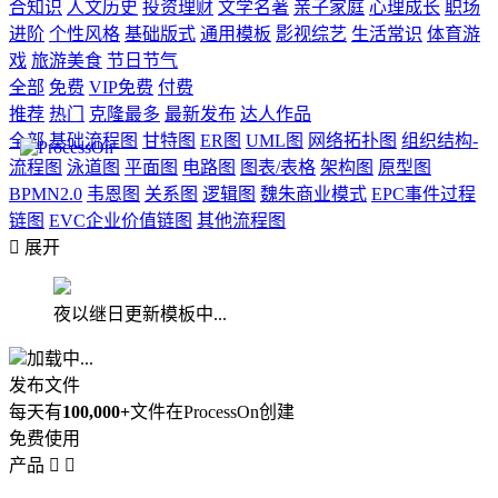
合知识
人文历史
投资理财
文学名著
亲子家庭
心理成长
职场
进阶
个性风格
基础版式
通用模板
影视综艺
生活常识
体育游
戏
旅游美食
节日节气
全部
免费
VIP免费
付费
推荐
热门
克隆最多
最新发布
达人作品
全部
基础流程图
甘特图
ER图
UML图
网络拓扑图
组织结构-
流程图
泳道图
平面图
电路图
图表/表格
架构图
原型图
BPMN2.0
韦恩图
关系图
逻辑图
魏朱商业模式
EPC事件过程
链图
EVC企业价值链图
其他流程图

展开
夜以继日更新模板中...
加载中...
发布文件
每天有
100,000+
文件在ProcessOn创建
免费使用
产品

