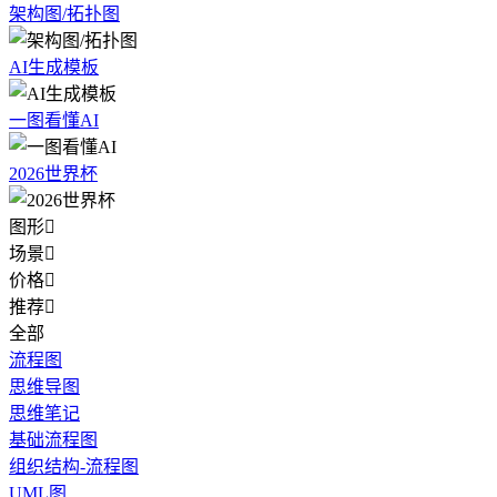
架构图/拓扑图
AI生成模板
一图看懂AI
2026世界杯
图形

场景

价格

推荐

全部
流程图
思维导图
思维笔记
基础流程图
组织结构-流程图
UML图