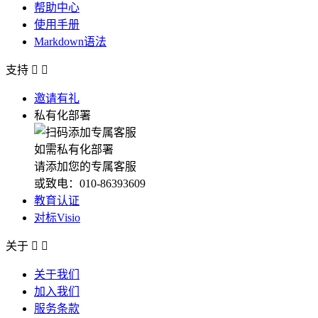
帮助中心
使用手册
Markdown语法
支持


邀请有礼
私有化部署
如需私有化部署
请添加您的专属客服
或致电：010-86393609
教育认证
对标Visio
关于


关于我们
加入我们
服务条款