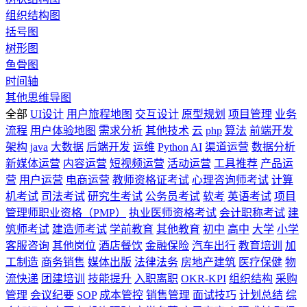
组织结构图
括号图
树形图
鱼骨图
时间轴
其他思维导图
全部
UI设计
用户旅程地图
交互设计
原型规划
项目管理
业务
流程
用户体验地图
需求分析
其他技术
云
php
算法
前端开发
架构
java
大数据
后端开发
运维
Python
AI
渠道运营
数据分析
新媒体运营
内容运营
短视频运营
活动运营
工具推荐
产品运
营
用户运营
电商运营
教师资格证考试
心理咨询师考试
计算
机考试
司法考试
研究生考试
公务员考试
软考
英语考试
项目
管理师职业资格（PMP）
执业医师资格考试
会计职称考试
建
筑师考试
建造师考试
学前教育
其他教育
初中
高中
大学
小学
客服咨询
其他岗位
酒店餐饮
金融保险
汽车出行
教育培训
加
工制造
商务销售
媒体出版
法律法务
房地产建筑
医疗保健
物
流快递
团建培训
技能提升
入职离职
OKR-KPI
组织结构
采购
管理
会议纪要
SOP
成本管控
销售管理
面试技巧
计划总结
综