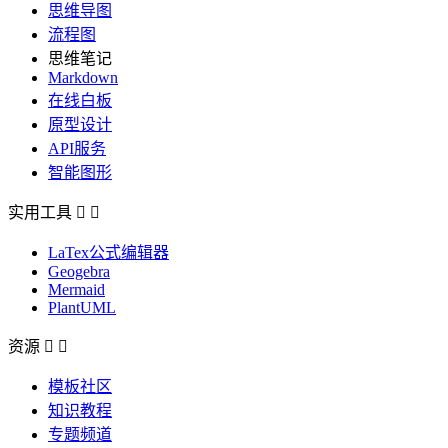
思维导图
流程图
思维笔记
Markdown
在线白板
原型设计
API服务
智能图形
实用工具


LaTex公式编辑器
Geogebra
Mermaid
PlantUML
资源


模板社区
知识教程
专题频道