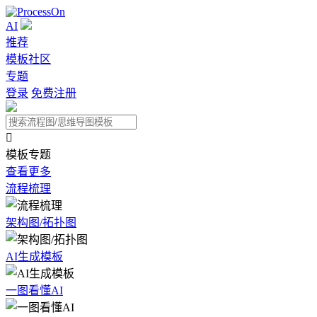
AI
推荐
模板社区
专题
登录
免费注册

模板专题
查看更多
流程梳理
架构图/拓扑图
AI生成模板
一图看懂AI