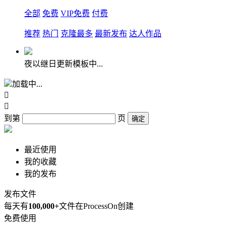
全部
免费
VIP免费
付费
推荐
热门
克隆最多
最新发布
达人作品
夜以继日更新模板中...
加载中...


到第
页
确定
最近使用
我的收藏
我的发布
发布文件
每天有
100,000+
文件在ProcessOn创建
免费使用