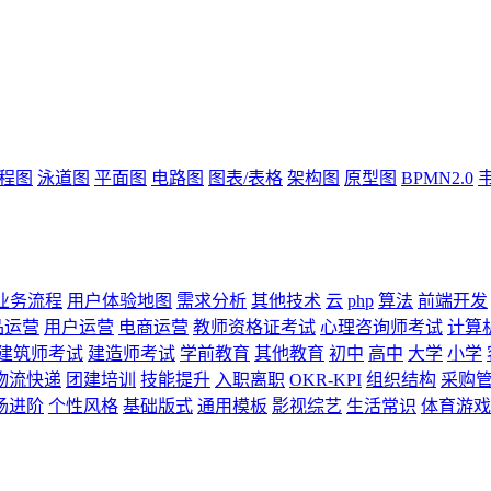
流程图
泳道图
平面图
电路图
图表/表格
架构图
原型图
BPMN2.0
业务流程
用户体验地图
需求分析
其他技术
云
php
算法
前端开发
品运营
用户运营
电商运营
教师资格证考试
心理咨询师考试
计算
建筑师考试
建造师考试
学前教育
其他教育
初中
高中
大学
小学
物流快递
团建培训
技能提升
入职离职
OKR-KPI
组织结构
采购
场进阶
个性风格
基础版式
通用模板
影视综艺
生活常识
体育游戏