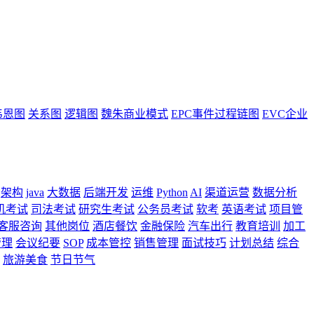
韦恩图
关系图
逻辑图
魏朱商业模式
EPC事件过程链图
EVC企业
架构
java
大数据
后端开发
运维
Python
AI
渠道运营
数据分析
机考试
司法考试
研究生考试
公务员考试
软考
英语考试
项目管
客服咨询
其他岗位
酒店餐饮
金融保险
汽车出行
教育培训
加工
管理
会议纪要
SOP
成本管控
销售管理
面试技巧
计划总结
综合
旅游美食
节日节气