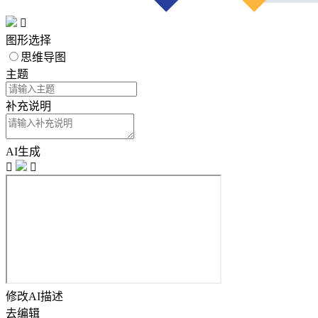

图形选择
思维导图
主题
补充说明
AI生成


修改AI描述
去编辑