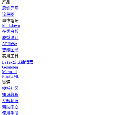
产品
思维导图
流程图
思维笔记
Markdown
在线白板
原型设计
API服务
智能图形
实用工具
LaTex公式编辑器
Geogebra
Mermaid
PlantUML
资源
模板社区
知识教程
专题频道
帮助中心
使用手册