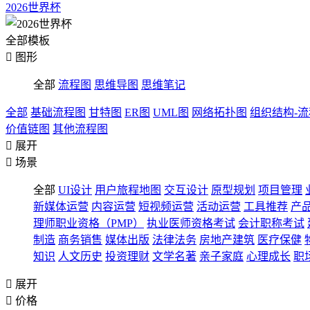
2026世界杯
全部模板

图形
全部
流程图
思维导图
思维笔记
全部
基础流程图
甘特图
ER图
UML图
网络拓扑图
组织结构-
价值链图
其他流程图

展开

场景
全部
UI设计
用户旅程地图
交互设计
原型规划
项目管理
新媒体运营
内容运营
短视频运营
活动运营
工具推荐
产
理师职业资格（PMP）
执业医师资格考试
会计职称考试
制造
商务销售
媒体出版
法律法务
房地产建筑
医疗保健
知识
人文历史
投资理财
文学名著
亲子家庭
心理成长
职

展开

价格