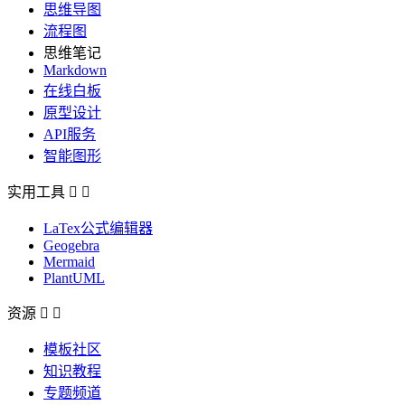
思维导图
流程图
思维笔记
Markdown
在线白板
原型设计
API服务
智能图形
实用工具


LaTex公式编辑器
Geogebra
Mermaid
PlantUML
资源


模板社区
知识教程
专题频道