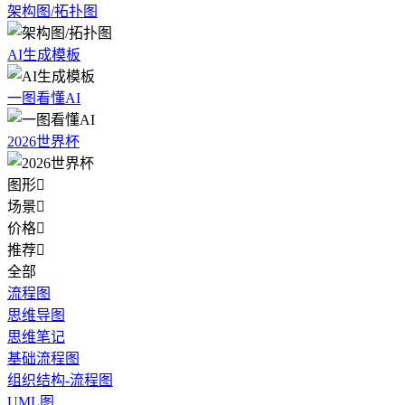
架构图/拓扑图
AI生成模板
一图看懂AI
2026世界杯
图形

场景

价格

推荐

全部
流程图
思维导图
思维笔记
基础流程图
组织结构-流程图
UML图