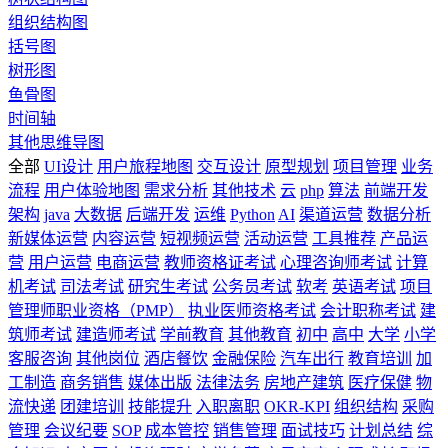
组织结构图
括号图
树形图
鱼骨图
时间轴
其他思维导图
全部
UI设计
用户旅程地图
交互设计
原型规划
项目管理
业务
流程
用户体验地图
需求分析
其他技术
云
php
算法
前端开发
架构
java
大数据
后端开发
运维
Python
AI
渠道运营
数据分析
新媒体运营
内容运营
短视频运营
活动运营
工具推荐
产品运
营
用户运营
电商运营
教师资格证考试
心理咨询师考试
计算
机考试
司法考试
研究生考试
公务员考试
软考
英语考试
项目
管理师职业资格（PMP）
执业医师资格考试
会计职称考试
建
筑师考试
建造师考试
学前教育
其他教育
初中
高中
大学
小学
客服咨询
其他岗位
酒店餐饮
金融保险
汽车出行
教育培训
加
工制造
商务销售
媒体出版
法律法务
房地产建筑
医疗保健
物
流快递
团建培训
技能提升
入职离职
OKR-KPI
组织结构
采购
管理
会议纪要
SOP
成本管控
销售管理
面试技巧
计划总结
综