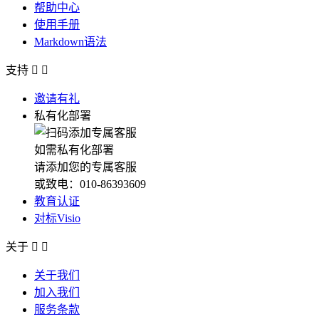
帮助中心
使用手册
Markdown语法
支持


邀请有礼
私有化部署
如需私有化部署
请添加您的专属客服
或致电：010-86393609
教育认证
对标Visio
关于


关于我们
加入我们
服务条款