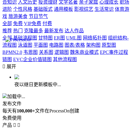
合知识
人文历史
投资理财
文学名著
亲子家庭
心理成长
职场
进阶
个性风格
基础版式
通用模板
影视综艺
生活常识
体育游
戏
旅游美食
节日节气
全部
免费
VIP免费
付费
推荐
热门
克隆最多
最新发布
达人作品
全部
基础流程图
甘特图
ER图
UML图
网络拓扑图
组织结构-
流程图
泳道图
平面图
电路图
图表/表格
架构图
原型图
BPMN2.0
韦恩图
关系图
逻辑图
魏朱商业模式
EPC事件过程
链图
EVC企业价值链图
其他流程图

展开
夜以继日更新模板中...
加载中...
发布文件
每天有
100,000+
文件在ProcessOn创建
免费使用
产品

