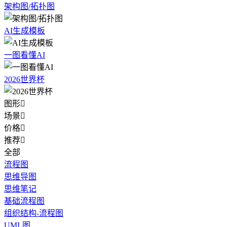
架构图/拓扑图
AI生成模板
一图看懂AI
2026世界杯
图形

场景

价格

推荐

全部
流程图
思维导图
思维笔记
基础流程图
组织结构-流程图
UML图