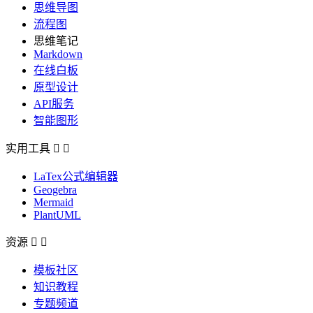
思维导图
流程图
思维笔记
Markdown
在线白板
原型设计
API服务
智能图形
实用工具


LaTex公式编辑器
Geogebra
Mermaid
PlantUML
资源


模板社区
知识教程
专题频道