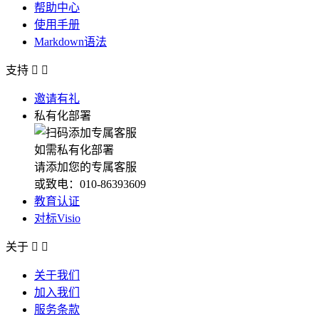
帮助中心
使用手册
Markdown语法
支持


邀请有礼
私有化部署
如需私有化部署
请添加您的专属客服
或致电：010-86393609
教育认证
对标Visio
关于


关于我们
加入我们
服务条款