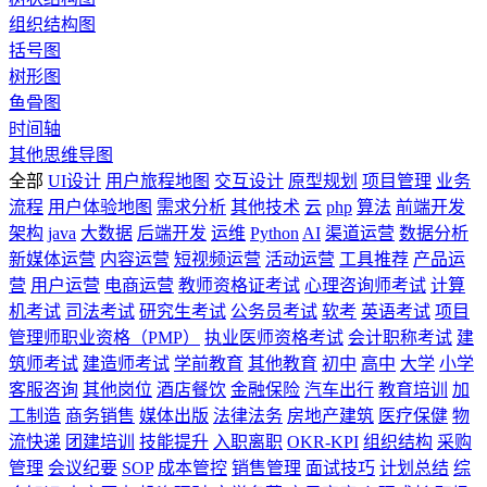
组织结构图
括号图
树形图
鱼骨图
时间轴
其他思维导图
全部
UI设计
用户旅程地图
交互设计
原型规划
项目管理
业务
流程
用户体验地图
需求分析
其他技术
云
php
算法
前端开发
架构
java
大数据
后端开发
运维
Python
AI
渠道运营
数据分析
新媒体运营
内容运营
短视频运营
活动运营
工具推荐
产品运
营
用户运营
电商运营
教师资格证考试
心理咨询师考试
计算
机考试
司法考试
研究生考试
公务员考试
软考
英语考试
项目
管理师职业资格（PMP）
执业医师资格考试
会计职称考试
建
筑师考试
建造师考试
学前教育
其他教育
初中
高中
大学
小学
客服咨询
其他岗位
酒店餐饮
金融保险
汽车出行
教育培训
加
工制造
商务销售
媒体出版
法律法务
房地产建筑
医疗保健
物
流快递
团建培训
技能提升
入职离职
OKR-KPI
组织结构
采购
管理
会议纪要
SOP
成本管控
销售管理
面试技巧
计划总结
综