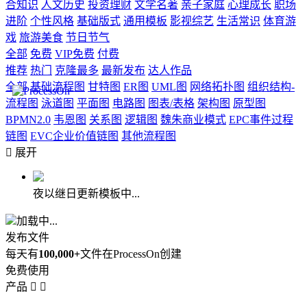
合知识
人文历史
投资理财
文学名著
亲子家庭
心理成长
职场
进阶
个性风格
基础版式
通用模板
影视综艺
生活常识
体育游
戏
旅游美食
节日节气
全部
免费
VIP免费
付费
推荐
热门
克隆最多
最新发布
达人作品
全部
基础流程图
甘特图
ER图
UML图
网络拓扑图
组织结构-
流程图
泳道图
平面图
电路图
图表/表格
架构图
原型图
BPMN2.0
韦恩图
关系图
逻辑图
魏朱商业模式
EPC事件过程
链图
EVC企业价值链图
其他流程图

展开
夜以继日更新模板中...
加载中...
发布文件
每天有
100,000+
文件在ProcessOn创建
免费使用
产品

