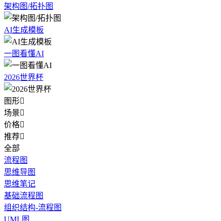
架构图/拓扑图
AI生成模板
一图看懂AI
2026世界杯
图形

场景

价格

推荐

全部
流程图
思维导图
思维笔记
基础流程图
组织结构-流程图
UML图