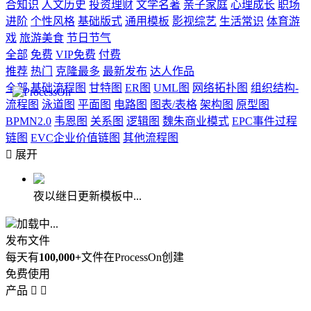
合知识
人文历史
投资理财
文学名著
亲子家庭
心理成长
职场
进阶
个性风格
基础版式
通用模板
影视综艺
生活常识
体育游
戏
旅游美食
节日节气
全部
免费
VIP免费
付费
推荐
热门
克隆最多
最新发布
达人作品
全部
基础流程图
甘特图
ER图
UML图
网络拓扑图
组织结构-
流程图
泳道图
平面图
电路图
图表/表格
架构图
原型图
BPMN2.0
韦恩图
关系图
逻辑图
魏朱商业模式
EPC事件过程
链图
EVC企业价值链图
其他流程图

展开
夜以继日更新模板中...
加载中...
发布文件
每天有
100,000+
文件在ProcessOn创建
免费使用
产品

