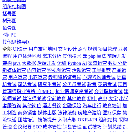
组织结构图
括号图
树形图
鱼骨图
时间轴
其他思维导图
全部
UI设计
用户旅程地图
交互设计
原型规划
项目管理
业务
流程
用户体验地图
需求分析
其他技术
云
php
算法
前端开发
架构
java
大数据
后端开发
运维
Python
AI
渠道运营
数据分析
新媒体运营
内容运营
短视频运营
活动运营
工具推荐
产品运
营
用户运营
电商运营
教师资格证考试
心理咨询师考试
计算
机考试
司法考试
研究生考试
公务员考试
软考
英语考试
项目
管理师职业资格（PMP）
执业医师资格考试
会计职称考试
建
筑师考试
建造师考试
学前教育
其他教育
初中
高中
大学
小学
客服咨询
其他岗位
酒店餐饮
金融保险
汽车出行
教育培训
加
工制造
商务销售
媒体出版
法律法务
房地产建筑
医疗保健
物
流快递
团建培训
技能提升
入职离职
OKR-KPI
组织结构
采购
管理
会议纪要
SOP
成本管控
销售管理
面试技巧
计划总结
综