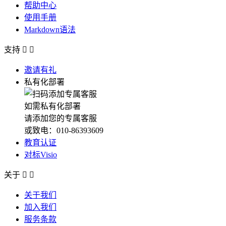
帮助中心
使用手册
Markdown语法
支持


邀请有礼
私有化部署
如需私有化部署
请添加您的专属客服
或致电：010-86393609
教育认证
对标Visio
关于


关于我们
加入我们
服务条款