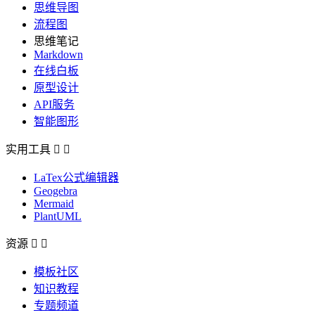
思维导图
流程图
思维笔记
Markdown
在线白板
原型设计
API服务
智能图形
实用工具


LaTex公式编辑器
Geogebra
Mermaid
PlantUML
资源


模板社区
知识教程
专题频道