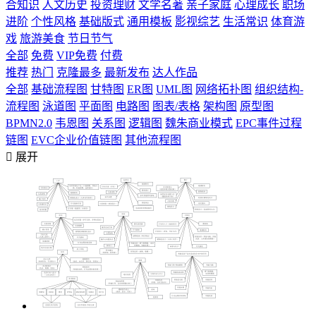
合知识
人文历史
投资理财
文学名著
亲子家庭
心理成长
职场
进阶
个性风格
基础版式
通用模板
影视综艺
生活常识
体育游
戏
旅游美食
节日节气
全部
免费
VIP免费
付费
推荐
热门
克隆最多
最新发布
达人作品
全部
基础流程图
甘特图
ER图
UML图
网络拓扑图
组织结构-
流程图
泳道图
平面图
电路图
图表/表格
架构图
原型图
BPMN2.0
韦恩图
关系图
逻辑图
魏朱商业模式
EPC事件过程
链图
EVC企业价值链图
其他流程图

展开