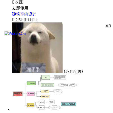

收藏
立即使用
建筑室内设计

2.5k

11

1
￥3
178165_PO