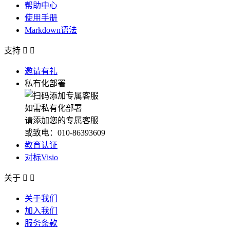
帮助中心
使用手册
Markdown语法
支持


邀请有礼
私有化部署
如需私有化部署
请添加您的专属客服
或致电：010-86393609
教育认证
对标Visio
关于


关于我们
加入我们
服务条款