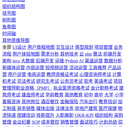
组织结构图
括号图
树形图
鱼骨图
时间轴
其他思维导图
全部
UI设计
用户旅程地图
交互设计
原型规划
项目管理
业务
流程
用户体验地图
需求分析
其他技术
云
php
算法
前端开发
架构
java
大数据
后端开发
运维
Python
AI
渠道运营
数据分析
新媒体运营
内容运营
短视频运营
活动运营
工具推荐
产品运
营
用户运营
电商运营
教师资格证考试
心理咨询师考试
计算
机考试
司法考试
研究生考试
公务员考试
软考
英语考试
项目
管理师职业资格（PMP）
执业医师资格考试
会计职称考试
建
筑师考试
建造师考试
学前教育
其他教育
初中
高中
大学
小学
客服咨询
其他岗位
酒店餐饮
金融保险
汽车出行
教育培训
加
工制造
商务销售
媒体出版
法律法务
房地产建筑
医疗保健
物
流快递
团建培训
技能提升
入职离职
OKR-KPI
组织结构
采购
管理
会议纪要
SOP
成本管控
销售管理
面试技巧
计划总结
综