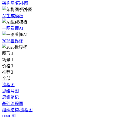
架构图/拓扑图
AI生成模板
一图看懂AI
2026世界杯
图形

场景

价格

推荐

全部
流程图
思维导图
思维笔记
基础流程图
组织结构-流程图
UML图