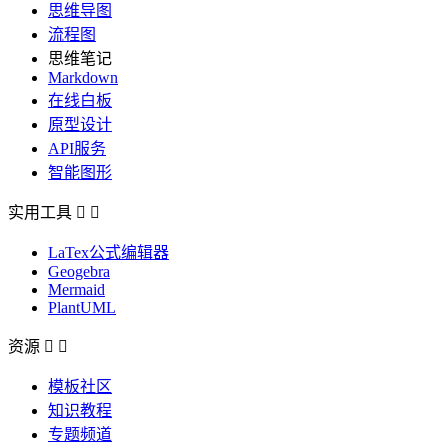
思维导图
流程图
思维笔记
Markdown
在线白板
原型设计
API服务
智能图形
实用工具


LaTex公式编辑器
Geogebra
Mermaid
PlantUML
资源


模板社区
知识教程
专题频道