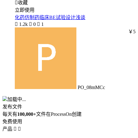

收藏
立即使用
化药仿制药临床BE试验设计浅谈

1.2k

0

1
￥5
PO_08mMCc
加载中...
发布文件
每天有
100,000+
文件在ProcessOn创建
免费使用
产品

