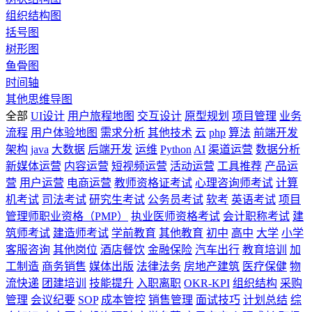
组织结构图
括号图
树形图
鱼骨图
时间轴
其他思维导图
全部
UI设计
用户旅程地图
交互设计
原型规划
项目管理
业务
流程
用户体验地图
需求分析
其他技术
云
php
算法
前端开发
架构
java
大数据
后端开发
运维
Python
AI
渠道运营
数据分析
新媒体运营
内容运营
短视频运营
活动运营
工具推荐
产品运
营
用户运营
电商运营
教师资格证考试
心理咨询师考试
计算
机考试
司法考试
研究生考试
公务员考试
软考
英语考试
项目
管理师职业资格（PMP）
执业医师资格考试
会计职称考试
建
筑师考试
建造师考试
学前教育
其他教育
初中
高中
大学
小学
客服咨询
其他岗位
酒店餐饮
金融保险
汽车出行
教育培训
加
工制造
商务销售
媒体出版
法律法务
房地产建筑
医疗保健
物
流快递
团建培训
技能提升
入职离职
OKR-KPI
组织结构
采购
管理
会议纪要
SOP
成本管控
销售管理
面试技巧
计划总结
综