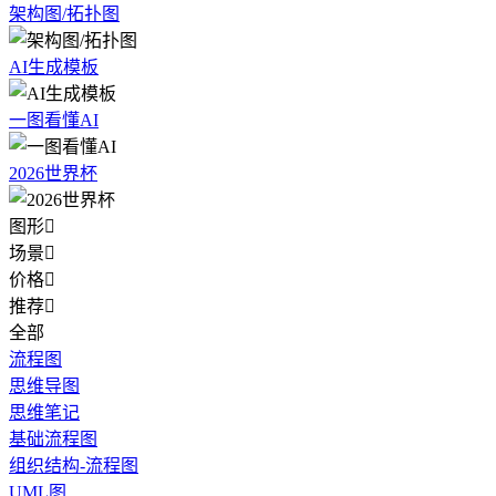
架构图/拓扑图
AI生成模板
一图看懂AI
2026世界杯
图形

场景

价格

推荐

全部
流程图
思维导图
思维笔记
基础流程图
组织结构-流程图
UML图