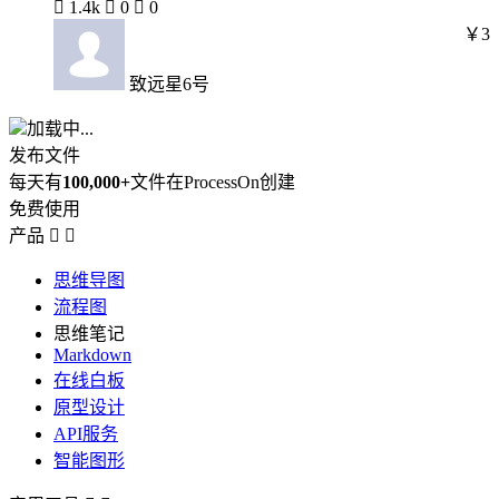

1.4k

0

0
￥3
致远星6号
加载中...
发布文件
每天有
100,000+
文件在ProcessOn创建
免费使用
产品


思维导图
流程图
思维笔记
Markdown
在线白板
原型设计
API服务
智能图形