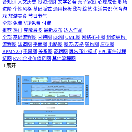
合知识
人文历史
投资理财
文学名著
亲子家庭
心理成长
职场
进阶
个性风格
基础版式
通用模板
影视综艺
生活常识
体育游
戏
旅游美食
节日节气
全部
免费
VIP免费
付费
推荐
热门
克隆最多
最新发布
达人作品
全部
基础流程图
甘特图
ER图
UML图
网络拓扑图
组织结构-
流程图
泳道图
平面图
电路图
图表/表格
架构图
原型图
BPMN2.0
韦恩图
关系图
逻辑图
魏朱商业模式
EPC事件过程
链图
EVC企业价值链图
其他流程图

展开