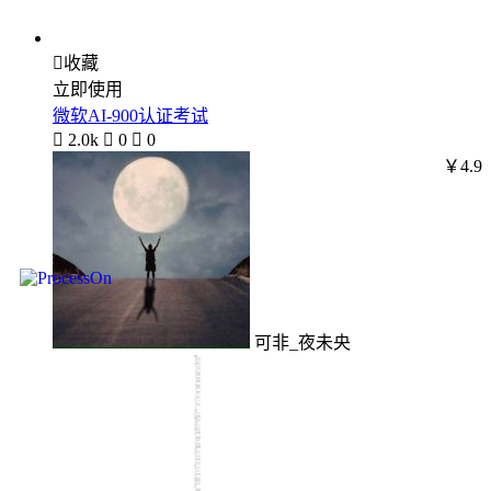

收藏
立即使用
微软AI-900认证考试

2.0k

0

0
￥4.9
可非_夜未央