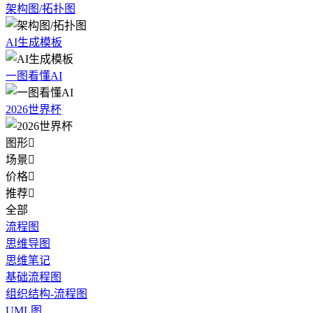
架构图/拓扑图
AI生成模板
一图看懂AI
2026世界杯
图形

场景

价格

推荐

全部
流程图
思维导图
思维笔记
基础流程图
组织结构-流程图
UML图