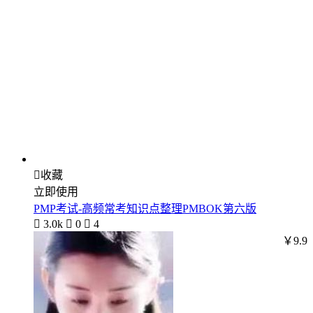

收藏
立即使用
PMP考试-高频常考知识点整理PMBOK第六版

3.0k

0

4
￥9.9