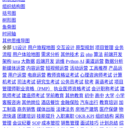
组织结构图
括号图
树形图
鱼骨图
时间轴
其他思维导图
全部
UI设计
用户旅程地图
交互设计
原型规划
项目管理
业务
流程
用户体验地图
需求分析
其他技术
云
php
算法
前端开发
架构
java
大数据
后端开发
运维
Python
AI
渠道运营
数据分析
新媒体运营
内容运营
短视频运营
活动运营
工具推荐
产品运
营
用户运营
电商运营
教师资格证考试
心理咨询师考试
计算
机考试
司法考试
研究生考试
公务员考试
软考
英语考试
项目
管理师职业资格（PMP）
执业医师资格考试
会计职称考试
建
筑师考试
建造师考试
学前教育
其他教育
初中
高中
大学
小学
客服咨询
其他岗位
酒店餐饮
金融保险
汽车出行
教育培训
加
工制造
商务销售
媒体出版
法律法务
房地产建筑
医疗保健
物
流快递
团建培训
技能提升
入职离职
OKR-KPI
组织结构
采购
管理
会议纪要
SOP
成本管控
销售管理
面试技巧
计划总结
综