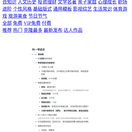
合知识
人文历史
投资理财
文学名著
亲子家庭
心理成长
职场
进阶
个性风格
基础版式
通用模板
影视综艺
生活常识
体育游
戏
旅游美食
节日节气
全部
免费
VIP免费
付费
推荐
热门
克隆最多
最新发布
达人作品