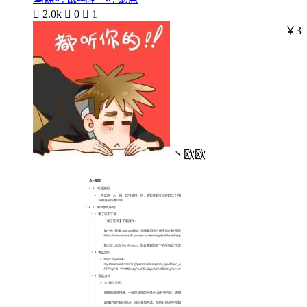

2.0k

0

1
￥3
丶欧欧