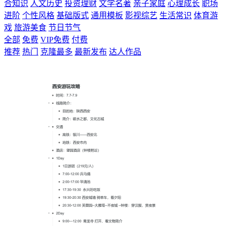
合知识
人文历史
投资理财
文学名著
亲子家庭
心理成长
职场
进阶
个性风格
基础版式
通用模板
影视综艺
生活常识
体育游
戏
旅游美食
节日节气
全部
免费
VIP免费
付费
推荐
热门
克隆最多
最新发布
达人作品