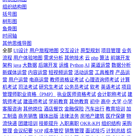
组织结构图
括号图
树形图
鱼骨图
时间轴
其他思维导图
全部
UI设计
用户旅程地图
交互设计
原型规划
项目管理
业务
流程
用户体验地图
需求分析
其他技术
云
php
算法
前端开发
架构
java
大数据
后端开发
运维
Python
AI
渠道运营
数据分析
新媒体运营
内容运营
短视频运营
活动运营
工具推荐
产品运
营
用户运营
电商运营
教师资格证考试
心理咨询师考试
计算
机考试
司法考试
研究生考试
公务员考试
软考
英语考试
项目
管理师职业资格（PMP）
执业医师资格考试
会计职称考试
建
筑师考试
建造师考试
学前教育
其他教育
初中
高中
大学
小学
客服咨询
其他岗位
酒店餐饮
金融保险
汽车出行
教育培训
加
工制造
商务销售
媒体出版
法律法务
房地产建筑
医疗保健
物
流快递
团建培训
技能提升
入职离职
OKR-KPI
组织结构
采购
管理
会议纪要
SOP
成本管控
销售管理
面试技巧
计划总结
综