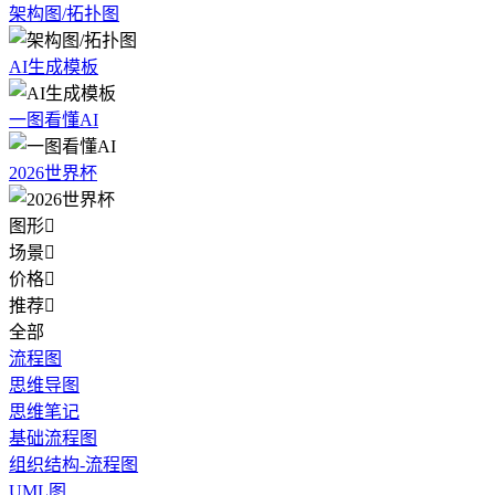
架构图/拓扑图
AI生成模板
一图看懂AI
2026世界杯
图形

场景

价格

推荐

全部
流程图
思维导图
思维笔记
基础流程图
组织结构-流程图
UML图