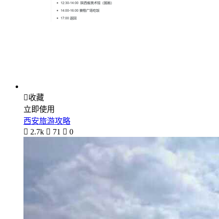

收藏
立即使用
西安旅游攻略

2.7k

71

0