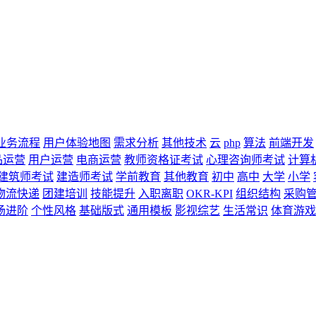
业务流程
用户体验地图
需求分析
其他技术
云
php
算法
前端开发
品运营
用户运营
电商运营
教师资格证考试
心理咨询师考试
计算
建筑师考试
建造师考试
学前教育
其他教育
初中
高中
大学
小学
物流快递
团建培训
技能提升
入职离职
OKR-KPI
组织结构
采购
场进阶
个性风格
基础版式
通用模板
影视综艺
生活常识
体育游戏