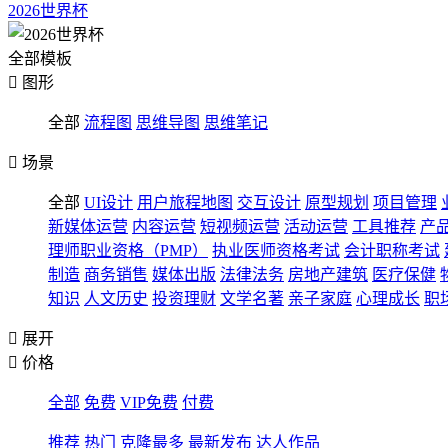
2026世界杯
全部模板

图形
全部
流程图
思维导图
思维笔记

场景
全部
UI设计
用户旅程地图
交互设计
原型规划
项目管理
新媒体运营
内容运营
短视频运营
活动运营
工具推荐
产
理师职业资格（PMP）
执业医师资格考试
会计职称考试
制造
商务销售
媒体出版
法律法务
房地产建筑
医疗保健
知识
人文历史
投资理财
文学名著
亲子家庭
心理成长
职

展开

价格
全部
免费
VIP免费
付费
推荐
热门
克隆最多
最新发布
达人作品