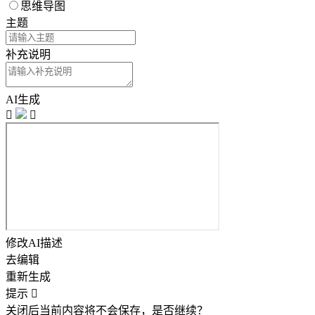
思维导图
主题
补充说明
AI生成


修改AI描述
去编辑
重新生成
提示

关闭后当前内容将不会保存，是否继续？