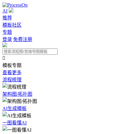
AI
推荐
模板社区
专题
登录
免费注册

模板专题
查看更多
流程梳理
架构图/拓扑图
AI生成模板
一图看懂AI