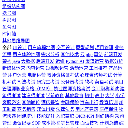
组织结构图
括号图
树形图
鱼骨图
时间轴
其他思维导图
全部
UI设计
用户旅程地图
交互设计
原型规划
项目管理
业务
流程
用户体验地图
需求分析
其他技术
云
php
算法
前端开发
架构
java
大数据
后端开发
运维
Python
AI
渠道运营
数据分析
新媒体运营
内容运营
短视频运营
活动运营
工具推荐
产品运
营
用户运营
电商运营
教师资格证考试
心理咨询师考试
计算
机考试
司法考试
研究生考试
公务员考试
软考
英语考试
项目
管理师职业资格（PMP）
执业医师资格考试
会计职称考试
建
筑师考试
建造师考试
学前教育
其他教育
初中
高中
大学
小学
客服咨询
其他岗位
酒店餐饮
金融保险
汽车出行
教育培训
加
工制造
商务销售
媒体出版
法律法务
房地产建筑
医疗保健
物
流快递
团建培训
技能提升
入职离职
OKR-KPI
组织结构
采购
管理
会议纪要
SOP
成本管控
销售管理
面试技巧
计划总结
综