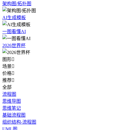
架构图/拓扑图
AI生成模板
一图看懂AI
2026世界杯
图形

场景

价格

推荐

全部
流程图
思维导图
思维笔记
基础流程图
组织结构-流程图
UML图