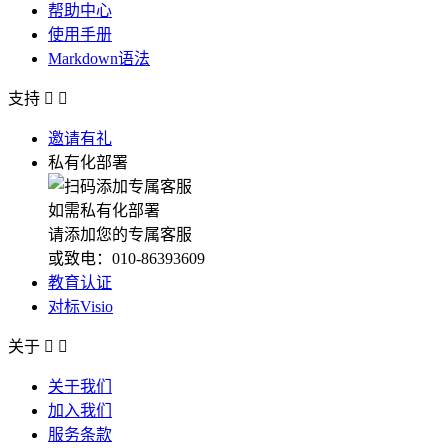
帮助中心
使用手册
Markdown语法
支持


邀请有礼
私有化部署
如需私有化部署
请添加您的专属客服
或致电：010-86393609
教育认证
对标Visio
关于


关于我们
加入我们
服务条款