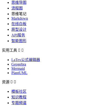
思维导图
流程图
思维笔记
Markdown
在线白板
原型设计
API服务
智能图形
实用工具


LaTex公式编辑器
Geogebra
Mermaid
PlantUML
资源


模板社区
知识教程
专题频道