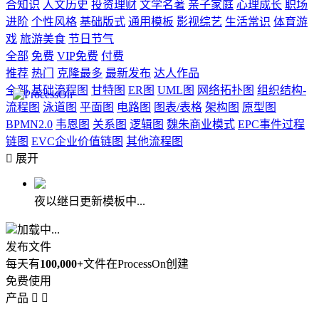
合知识
人文历史
投资理财
文学名著
亲子家庭
心理成长
职场
进阶
个性风格
基础版式
通用模板
影视综艺
生活常识
体育游
戏
旅游美食
节日节气
全部
免费
VIP免费
付费
推荐
热门
克隆最多
最新发布
达人作品
全部
基础流程图
甘特图
ER图
UML图
网络拓扑图
组织结构-
流程图
泳道图
平面图
电路图
图表/表格
架构图
原型图
BPMN2.0
韦恩图
关系图
逻辑图
魏朱商业模式
EPC事件过程
链图
EVC企业价值链图
其他流程图

展开
夜以继日更新模板中...
加载中...
发布文件
每天有
100,000+
文件在ProcessOn创建
免费使用
产品

