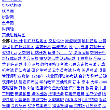
组织结构图
括号图
树形图
鱼骨图
时间轴
其他思维导图
全部
UI设计
用户旅程地图
交互设计
原型规划
项目管理
业务
流程
用户体验地图
需求分析
其他技术
云
php
算法
前端开发
架构
java
大数据
后端开发
运维
Python
AI
渠道运营
数据分析
新媒体运营
内容运营
短视频运营
活动运营
工具推荐
产品运
营
用户运营
电商运营
教师资格证考试
心理咨询师考试
计算
机考试
司法考试
研究生考试
公务员考试
软考
英语考试
项目
管理师职业资格（PMP）
执业医师资格考试
会计职称考试
建
筑师考试
建造师考试
学前教育
其他教育
初中
高中
大学
小学
客服咨询
其他岗位
酒店餐饮
金融保险
汽车出行
教育培训
加
工制造
商务销售
媒体出版
法律法务
房地产建筑
医疗保健
物
流快递
团建培训
技能提升
入职离职
OKR-KPI
组织结构
采购
管理
会议纪要
SOP
成本管控
销售管理
面试技巧
计划总结
综