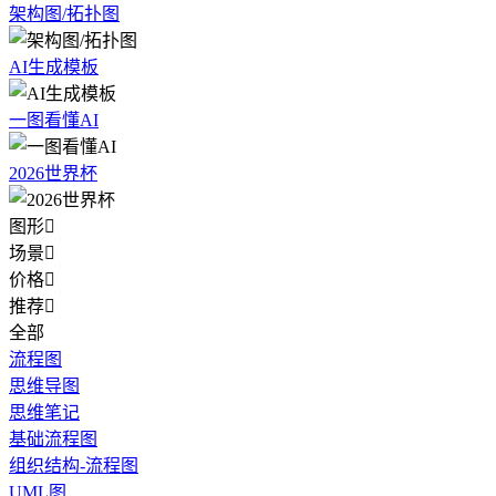
架构图/拓扑图
AI生成模板
一图看懂AI
2026世界杯
图形

场景

价格

推荐

全部
流程图
思维导图
思维笔记
基础流程图
组织结构-流程图
UML图