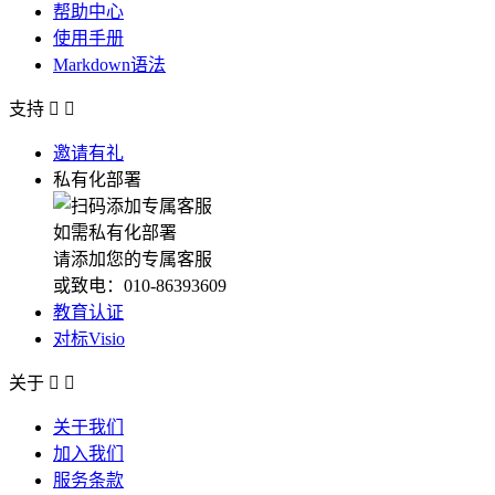
帮助中心
使用手册
Markdown语法
支持


邀请有礼
私有化部署
如需私有化部署
请添加您的专属客服
或致电：010-86393609
教育认证
对标Visio
关于


关于我们
加入我们
服务条款