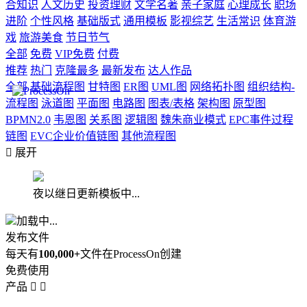
合知识
人文历史
投资理财
文学名著
亲子家庭
心理成长
职场
进阶
个性风格
基础版式
通用模板
影视综艺
生活常识
体育游
戏
旅游美食
节日节气
全部
免费
VIP免费
付费
推荐
热门
克隆最多
最新发布
达人作品
全部
基础流程图
甘特图
ER图
UML图
网络拓扑图
组织结构-
流程图
泳道图
平面图
电路图
图表/表格
架构图
原型图
BPMN2.0
韦恩图
关系图
逻辑图
魏朱商业模式
EPC事件过程
链图
EVC企业价值链图
其他流程图

展开
夜以继日更新模板中...
加载中...
发布文件
每天有
100,000+
文件在ProcessOn创建
免费使用
产品

