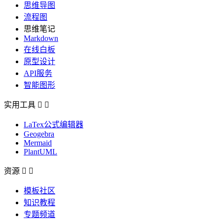
思维导图
流程图
思维笔记
Markdown
在线白板
原型设计
API服务
智能图形
实用工具


LaTex公式编辑器
Geogebra
Mermaid
PlantUML
资源


模板社区
知识教程
专题频道