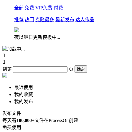
全部
免费
VIP免费
付费
推荐
热门
克隆最多
最新发布
达人作品
夜以继日更新模板中...
加载中...


到第
页
确定
最近使用
我的收藏
我的发布
发布文件
每天有
100,000+
文件在ProcessOn创建
免费使用