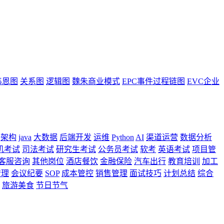
韦恩图
关系图
逻辑图
魏朱商业模式
EPC事件过程链图
EVC企业
架构
java
大数据
后端开发
运维
Python
AI
渠道运营
数据分析
机考试
司法考试
研究生考试
公务员考试
软考
英语考试
项目管
客服咨询
其他岗位
酒店餐饮
金融保险
汽车出行
教育培训
加工
管理
会议纪要
SOP
成本管控
销售管理
面试技巧
计划总结
综合
旅游美食
节日节气