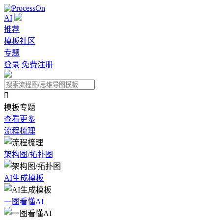
AI
推荐
模板社区
专题
登录
免费注册

模板专题
查看更多
流程梳理
架构图/拓扑图
AI生成模板
一图看懂AI