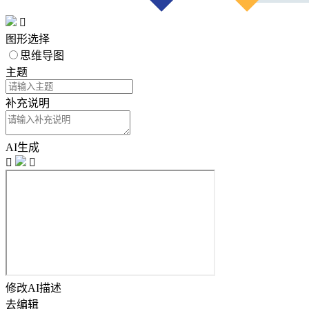

图形选择
思维导图
主题
补充说明
AI生成


修改AI描述
去编辑