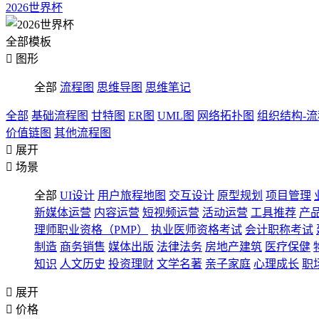
2026世界杯
全部模板

图形
全部
流程图
思维导图
思维笔记
全部
基础流程图
甘特图
ER图
UML图
网络拓扑图
组织结构-
价值链图
其他流程图

展开

场景
全部
UI设计
用户旅程地图
交互设计
原型规划
项目管理
新媒体运营
内容运营
短视频运营
活动运营
工具推荐
产
理师职业资格（PMP）
执业医师资格考试
会计职称考试
制造
商务销售
媒体出版
法律法务
房地产建筑
医疗保健
知识
人文历史
投资理财
文学名著
亲子家庭
心理成长
职

展开

价格