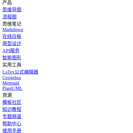
产品
思维导图
流程图
思维笔记
Markdown
在线白板
原型设计
API服务
智能图形
实用工具
LaTex公式编辑器
Geogebra
Mermaid
PlantUML
资源
模板社区
知识教程
专题频道
帮助中心
使用手册