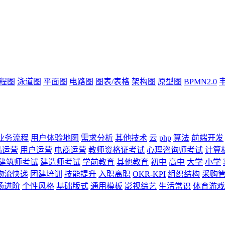
流程图
泳道图
平面图
电路图
图表/表格
架构图
原型图
BPMN2.0
业务流程
用户体验地图
需求分析
其他技术
云
php
算法
前端开发
品运营
用户运营
电商运营
教师资格证考试
心理咨询师考试
计算
建筑师考试
建造师考试
学前教育
其他教育
初中
高中
大学
小学
物流快递
团建培训
技能提升
入职离职
OKR-KPI
组织结构
采购
场进阶
个性风格
基础版式
通用模板
影视综艺
生活常识
体育游戏