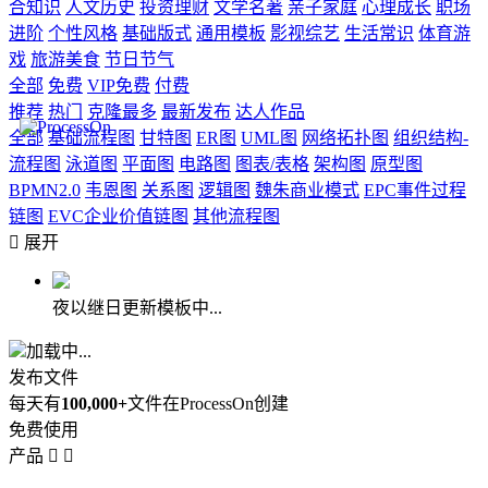
合知识
人文历史
投资理财
文学名著
亲子家庭
心理成长
职场
进阶
个性风格
基础版式
通用模板
影视综艺
生活常识
体育游
戏
旅游美食
节日节气
全部
免费
VIP免费
付费
推荐
热门
克隆最多
最新发布
达人作品
全部
基础流程图
甘特图
ER图
UML图
网络拓扑图
组织结构-
流程图
泳道图
平面图
电路图
图表/表格
架构图
原型图
BPMN2.0
韦恩图
关系图
逻辑图
魏朱商业模式
EPC事件过程
链图
EVC企业价值链图
其他流程图

展开
夜以继日更新模板中...
加载中...
发布文件
每天有
100,000+
文件在ProcessOn创建
免费使用
产品

