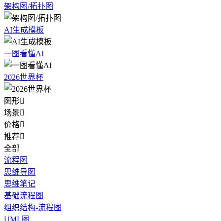
架构图/拓扑图
AI生成模板
一图看懂AI
2026世界杯
图形

场景

价格

推荐

全部
流程图
思维导图
思维笔记
基础流程图
组织结构-流程图
UML图