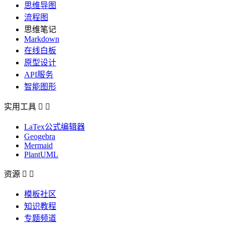
思维导图
流程图
思维笔记
Markdown
在线白板
原型设计
API服务
智能图形
实用工具


LaTex公式编辑器
Geogebra
Mermaid
PlantUML
资源


模板社区
知识教程
专题频道