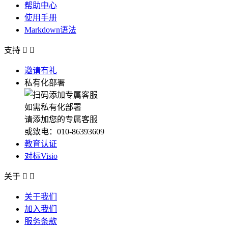
帮助中心
使用手册
Markdown语法
支持


邀请有礼
私有化部署
如需私有化部署
请添加您的专属客服
或致电：010-86393609
教育认证
对标Visio
关于


关于我们
加入我们
服务条款