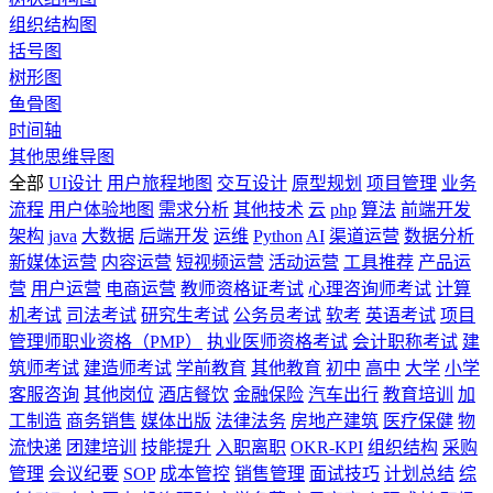
组织结构图
括号图
树形图
鱼骨图
时间轴
其他思维导图
全部
UI设计
用户旅程地图
交互设计
原型规划
项目管理
业务
流程
用户体验地图
需求分析
其他技术
云
php
算法
前端开发
架构
java
大数据
后端开发
运维
Python
AI
渠道运营
数据分析
新媒体运营
内容运营
短视频运营
活动运营
工具推荐
产品运
营
用户运营
电商运营
教师资格证考试
心理咨询师考试
计算
机考试
司法考试
研究生考试
公务员考试
软考
英语考试
项目
管理师职业资格（PMP）
执业医师资格考试
会计职称考试
建
筑师考试
建造师考试
学前教育
其他教育
初中
高中
大学
小学
客服咨询
其他岗位
酒店餐饮
金融保险
汽车出行
教育培训
加
工制造
商务销售
媒体出版
法律法务
房地产建筑
医疗保健
物
流快递
团建培训
技能提升
入职离职
OKR-KPI
组织结构
采购
管理
会议纪要
SOP
成本管控
销售管理
面试技巧
计划总结
综