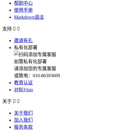
帮助中心
使用手册
Markdown语法
支持


邀请有礼
私有化部署
如需私有化部署
请添加您的专属客服
或致电：010-86393609
教育认证
对标Visio
关于


关于我们
加入我们
服务条款