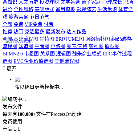
合知识
人文历史
投资理财
文学名著
亲子家庭
心理成长
职场
进阶
个性风格
基础版式
通用模板
影视综艺
生活常识
体育游
戏
旅游美食
节日节气
全部
免费
VIP免费
付费
推荐
热门
克隆最多
最新发布
达人作品
全部
基础流程图
甘特图
ER图
UML图
网络拓扑图
组织结构-
流程图
泳道图
平面图
电路图
图表/表格
架构图
原型图
BPMN2.0
韦恩图
关系图
逻辑图
魏朱商业模式
EPC事件过程
链图
EVC企业价值链图
其他流程图

展开
夜以继日更新模板中...
加载中...
发布文件
每天有
100,000+
文件在ProcessOn创建
免费使用
产品

