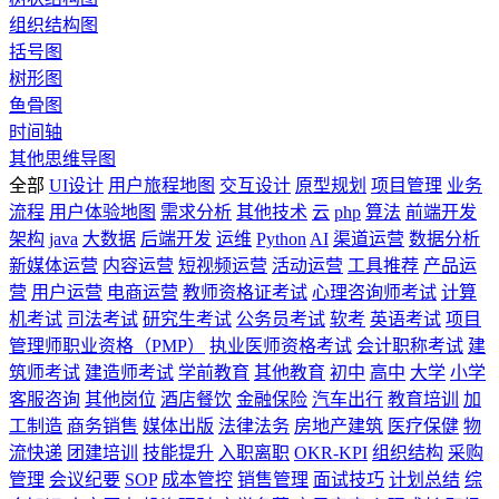
组织结构图
括号图
树形图
鱼骨图
时间轴
其他思维导图
全部
UI设计
用户旅程地图
交互设计
原型规划
项目管理
业务
流程
用户体验地图
需求分析
其他技术
云
php
算法
前端开发
架构
java
大数据
后端开发
运维
Python
AI
渠道运营
数据分析
新媒体运营
内容运营
短视频运营
活动运营
工具推荐
产品运
营
用户运营
电商运营
教师资格证考试
心理咨询师考试
计算
机考试
司法考试
研究生考试
公务员考试
软考
英语考试
项目
管理师职业资格（PMP）
执业医师资格考试
会计职称考试
建
筑师考试
建造师考试
学前教育
其他教育
初中
高中
大学
小学
客服咨询
其他岗位
酒店餐饮
金融保险
汽车出行
教育培训
加
工制造
商务销售
媒体出版
法律法务
房地产建筑
医疗保健
物
流快递
团建培训
技能提升
入职离职
OKR-KPI
组织结构
采购
管理
会议纪要
SOP
成本管控
销售管理
面试技巧
计划总结
综