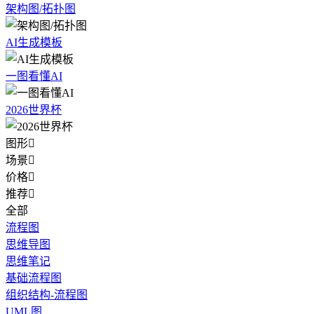
架构图/拓扑图
AI生成模板
一图看懂AI
2026世界杯
图形

场景

价格

推荐

全部
流程图
思维导图
思维笔记
基础流程图
组织结构-流程图
UML图