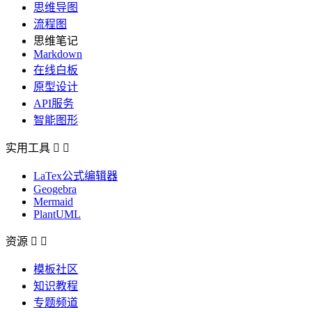
思维导图
流程图
思维笔记
Markdown
在线白板
原型设计
API服务
智能图形
实用工具


LaTex公式编辑器
Geogebra
Mermaid
PlantUML
资源


模板社区
知识教程
专题频道