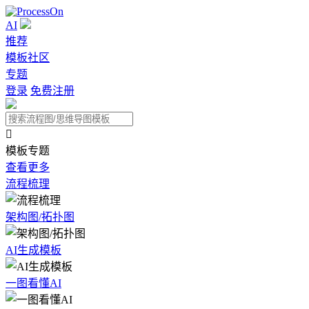
AI
推荐
模板社区
专题
登录
免费注册

模板专题
查看更多
流程梳理
架构图/拓扑图
AI生成模板
一图看懂AI