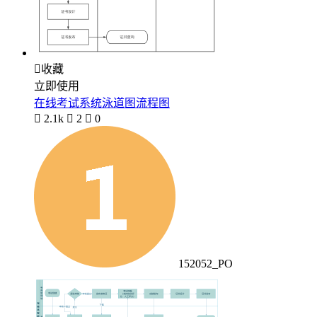

收藏
立即使用
在线考试系统泳道图流程图

2.1k

2

0
152052_PO