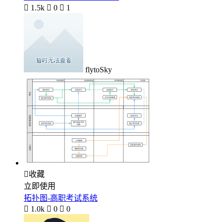

1.5k

0

1
flytoSky

收藏
立即使用
拓扑图-高职考试系统

1.0k

0

0