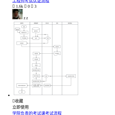
工程师考试认证流程

1.6k

0

3
z z

收藏
立即使用
学院负责的考试课考试流程