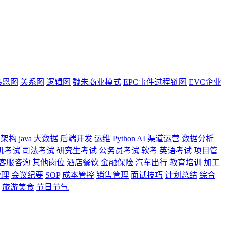
韦恩图
关系图
逻辑图
魏朱商业模式
EPC事件过程链图
EVC企业
架构
java
大数据
后端开发
运维
Python
AI
渠道运营
数据分析
机考试
司法考试
研究生考试
公务员考试
软考
英语考试
项目管
客服咨询
其他岗位
酒店餐饮
金融保险
汽车出行
教育培训
加工
管理
会议纪要
SOP
成本管控
销售管理
面试技巧
计划总结
综合
旅游美食
节日节气