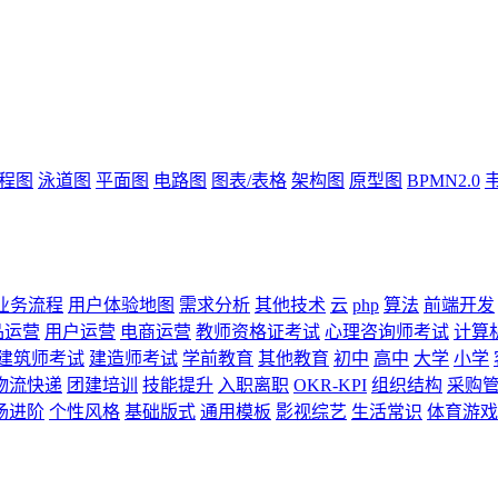
流程图
泳道图
平面图
电路图
图表/表格
架构图
原型图
BPMN2.0
业务流程
用户体验地图
需求分析
其他技术
云
php
算法
前端开发
品运营
用户运营
电商运营
教师资格证考试
心理咨询师考试
计算
建筑师考试
建造师考试
学前教育
其他教育
初中
高中
大学
小学
物流快递
团建培训
技能提升
入职离职
OKR-KPI
组织结构
采购
场进阶
个性风格
基础版式
通用模板
影视综艺
生活常识
体育游戏