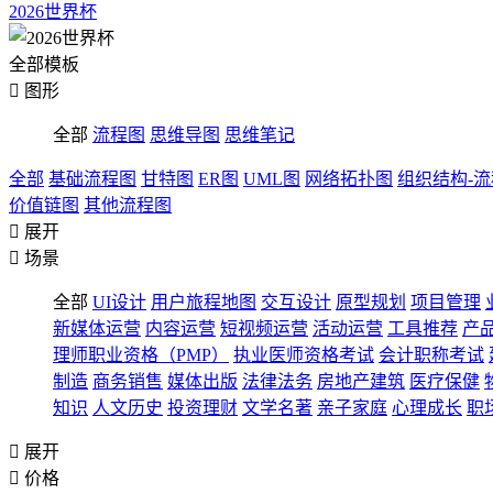
2026世界杯
全部模板

图形
全部
流程图
思维导图
思维笔记
全部
基础流程图
甘特图
ER图
UML图
网络拓扑图
组织结构-
价值链图
其他流程图

展开

场景
全部
UI设计
用户旅程地图
交互设计
原型规划
项目管理
新媒体运营
内容运营
短视频运营
活动运营
工具推荐
产
理师职业资格（PMP）
执业医师资格考试
会计职称考试
制造
商务销售
媒体出版
法律法务
房地产建筑
医疗保健
知识
人文历史
投资理财
文学名著
亲子家庭
心理成长
职

展开

价格