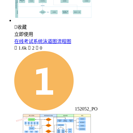

收藏
立即使用
在线考试系统泳道图流程图

1.6k

2

0
152052_PO