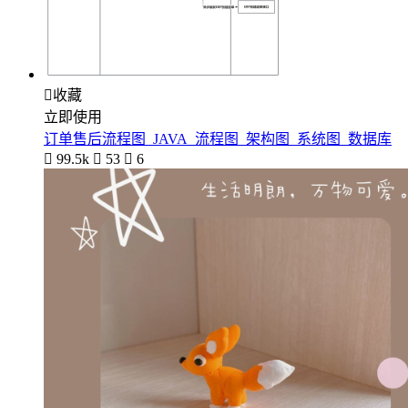

收藏
立即使用
订单售后流程图_JAVA_流程图_架构图_系统图_数据库

99.5k

53

6