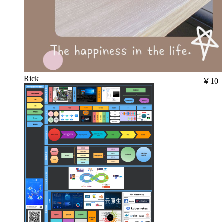
Rick
￥10