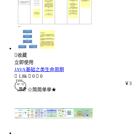

收藏
立即使用
JAVA基础之类生命周期

1.8k

0

0
￥3
☆简简单单★