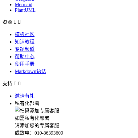
Mermaid
PlantUML
资源


模板社区
知识教程
专题频道
帮助中心
使用手册
Markdown语法
支持


邀请有礼
私有化部署
如需私有化部署
请添加您的专属客服
或致电：010-86393609