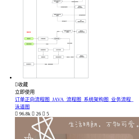

收藏
立即使用
订单正向流程图_JAVA_流程图_系统架构图_业务流程_
泳道图

96.8k

26

5