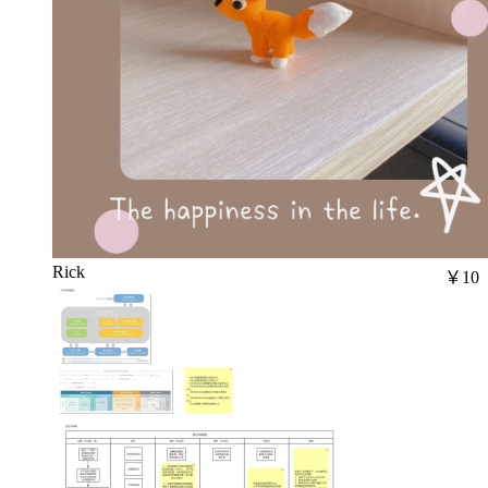
Rick
￥10