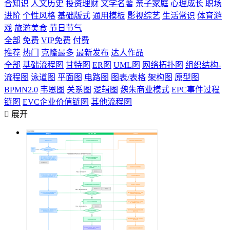
合知识
人文历史
投资理财
文学名著
亲子家庭
心理成长
职场
进阶
个性风格
基础版式
通用模板
影视综艺
生活常识
体育游
戏
旅游美食
节日节气
全部
免费
VIP免费
付费
推荐
热门
克隆最多
最新发布
达人作品
全部
基础流程图
甘特图
ER图
UML图
网络拓扑图
组织结构-
流程图
泳道图
平面图
电路图
图表/表格
架构图
原型图
BPMN2.0
韦恩图
关系图
逻辑图
魏朱商业模式
EPC事件过程
链图
EVC企业价值链图
其他流程图

展开