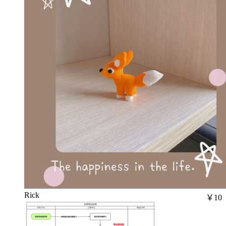
Rick
￥10