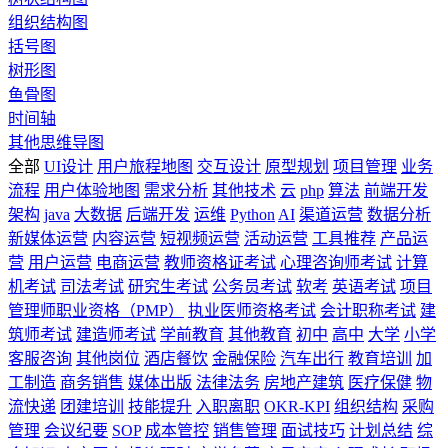
组织结构图
括号图
树形图
鱼骨图
时间轴
其他思维导图
全部
UI设计
用户旅程地图
交互设计
原型规划
项目管理
业务
流程
用户体验地图
需求分析
其他技术
云
php
算法
前端开发
架构
java
大数据
后端开发
运维
Python
AI
渠道运营
数据分析
新媒体运营
内容运营
短视频运营
活动运营
工具推荐
产品运
营
用户运营
电商运营
教师资格证考试
心理咨询师考试
计算
机考试
司法考试
研究生考试
公务员考试
软考
英语考试
项目
管理师职业资格（PMP）
执业医师资格考试
会计职称考试
建
筑师考试
建造师考试
学前教育
其他教育
初中
高中
大学
小学
客服咨询
其他岗位
酒店餐饮
金融保险
汽车出行
教育培训
加
工制造
商务销售
媒体出版
法律法务
房地产建筑
医疗保健
物
流快递
团建培训
技能提升
入职离职
OKR-KPI
组织结构
采购
管理
会议纪要
SOP
成本管控
销售管理
面试技巧
计划总结
综