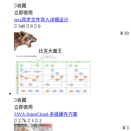

收藏
立即使用
java异步文件导入详细设计

540

0

0
￥10
比克大魔王

收藏
立即使用
JAVA-SringCloud-多级缓存方案

2.7k

1

2
￥3