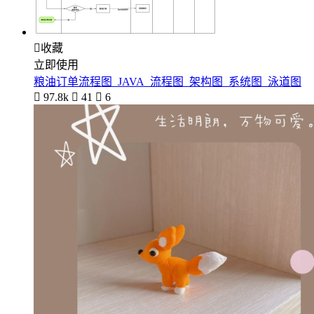

收藏
立即使用
粮油订单流程图_JAVA_流程图_架构图_系统图_泳道图

97.8k

41

6