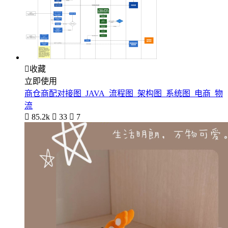

收藏
立即使用
商仓商配对接图_JAVA_流程图_架构图_系统图_电商_物
流

85.2k

33

7