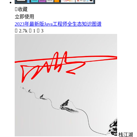

收藏
立即使用
2023年最新版Java工程师全生态知识图谱

2.7k

1

3
栈江湖