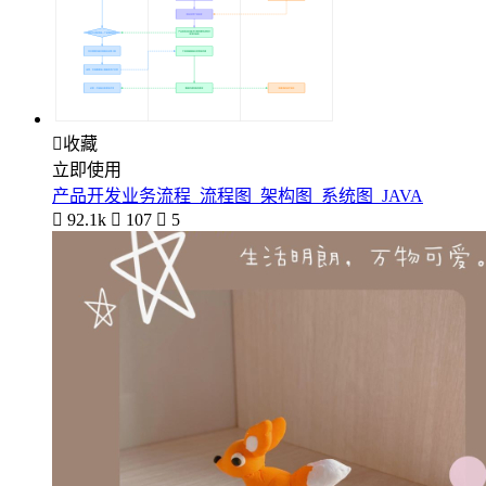

收藏
立即使用
产品开发业务流程_流程图_架构图_系统图_JAVA

92.1k

107

5