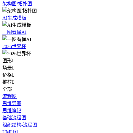
架构图/拓扑图
AI生成模板
一图看懂AI
2026世界杯
图形

场景

价格

推荐

全部
流程图
思维导图
思维笔记
基础流程图
组织结构-流程图
UML图