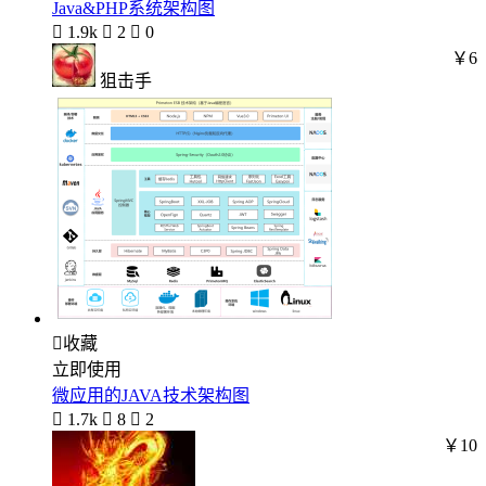
Java&PHP系统架构图

1.9k

2

0
￥6
狙击手

收藏
立即使用
微应用的JAVA技术架构图

1.7k

8

2
￥10