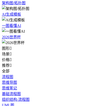
架构图/拓扑图
AI生成模板
一图看懂AI
2026世界杯
图形

场景

价格

推荐

全部
流程图
思维导图
思维笔记
基础流程图
组织结构-流程图
UML图