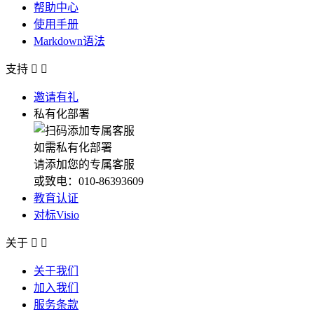
帮助中心
使用手册
Markdown语法
支持


邀请有礼
私有化部署
如需私有化部署
请添加您的专属客服
或致电：010-86393609
教育认证
对标Visio
关于


关于我们
加入我们
服务条款