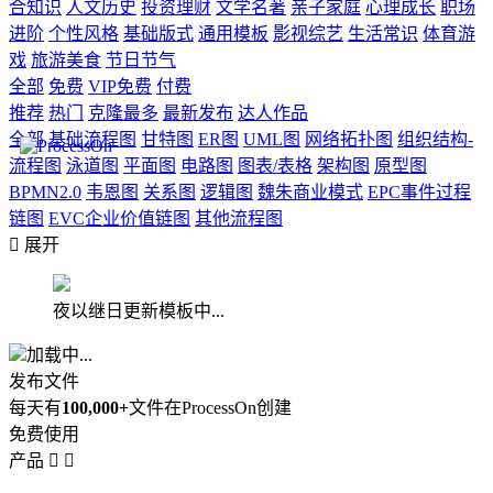
合知识
人文历史
投资理财
文学名著
亲子家庭
心理成长
职场
进阶
个性风格
基础版式
通用模板
影视综艺
生活常识
体育游
戏
旅游美食
节日节气
全部
免费
VIP免费
付费
推荐
热门
克隆最多
最新发布
达人作品
全部
基础流程图
甘特图
ER图
UML图
网络拓扑图
组织结构-
流程图
泳道图
平面图
电路图
图表/表格
架构图
原型图
BPMN2.0
韦恩图
关系图
逻辑图
魏朱商业模式
EPC事件过程
链图
EVC企业价值链图
其他流程图

展开
夜以继日更新模板中...
加载中...
发布文件
每天有
100,000+
文件在ProcessOn创建
免费使用
产品

