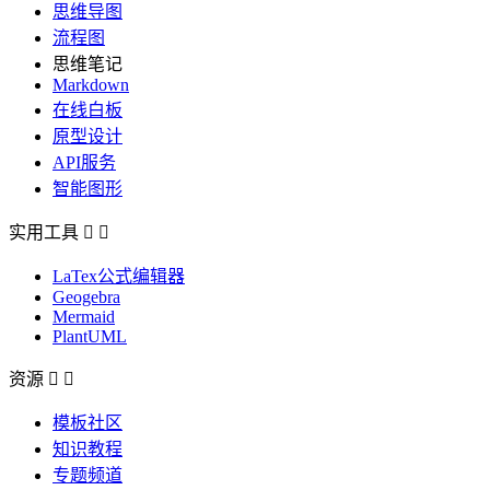
思维导图
流程图
思维笔记
Markdown
在线白板
原型设计
API服务
智能图形
实用工具


LaTex公式编辑器
Geogebra
Mermaid
PlantUML
资源


模板社区
知识教程
专题频道