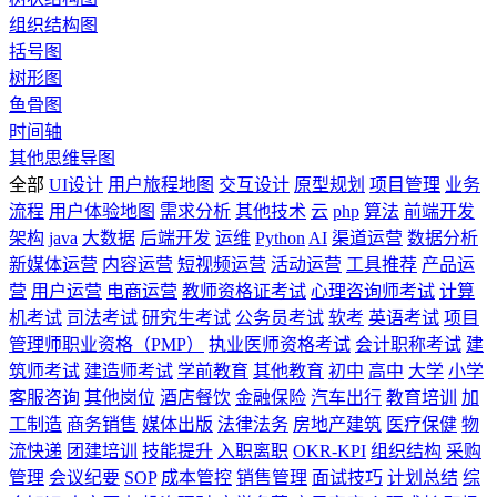
组织结构图
括号图
树形图
鱼骨图
时间轴
其他思维导图
全部
UI设计
用户旅程地图
交互设计
原型规划
项目管理
业务
流程
用户体验地图
需求分析
其他技术
云
php
算法
前端开发
架构
java
大数据
后端开发
运维
Python
AI
渠道运营
数据分析
新媒体运营
内容运营
短视频运营
活动运营
工具推荐
产品运
营
用户运营
电商运营
教师资格证考试
心理咨询师考试
计算
机考试
司法考试
研究生考试
公务员考试
软考
英语考试
项目
管理师职业资格（PMP）
执业医师资格考试
会计职称考试
建
筑师考试
建造师考试
学前教育
其他教育
初中
高中
大学
小学
客服咨询
其他岗位
酒店餐饮
金融保险
汽车出行
教育培训
加
工制造
商务销售
媒体出版
法律法务
房地产建筑
医疗保健
物
流快递
团建培训
技能提升
入职离职
OKR-KPI
组织结构
采购
管理
会议纪要
SOP
成本管控
销售管理
面试技巧
计划总结
综