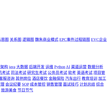
韦恩图
关系图
逻辑图
魏朱商业模式
EPC事件过程链图
EVC企业
架构
java
大数据
后端开发
运维
Python
AI
渠道运营
数据分析
机考试
司法考试
研究生考试
公务员考试
软考
英语考试
项目管
客服咨询
其他岗位
酒店餐饮
金融保险
汽车出行
教育培训
加工
管理
会议纪要
SOP
成本管控
销售管理
面试技巧
计划总结
综合
旅游美食
节日节气