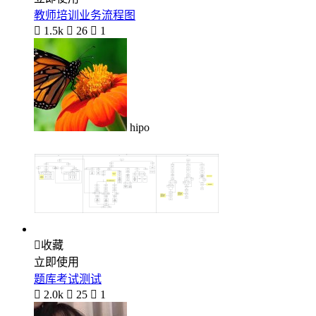
教师培训业务流程图

1.5k

26

1
hipo

收藏
立即使用
题库考试测试

2.0k

25

1