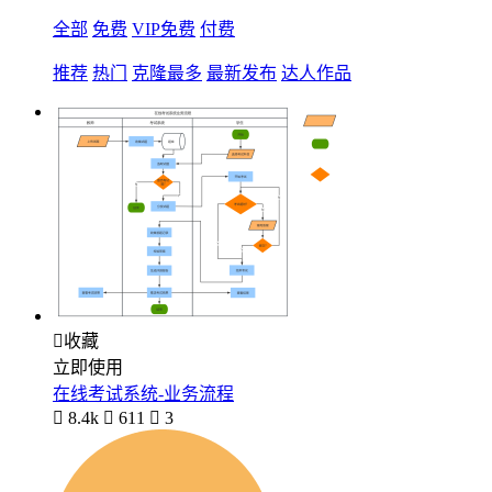
全部
免费
VIP免费
付费
推荐
热门
克隆最多
最新发布
达人作品

收藏
立即使用
在线考试系统-业务流程

8.4k

611

3