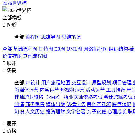
2026世界杯
全部模板

图形
全部
流程图
思维导图
思维笔记
全部
基础流程图
甘特图
ER图
UML图
网络拓扑图
组织结构-
价值链图
其他流程图

展开

场景
全部
UI设计
用户旅程地图
交互设计
原型规划
项目管理
新媒体运营
内容运营
短视频运营
活动运营
工具推荐
产
理师职业资格（PMP）
执业医师资格考试
会计职称考试
制造
商务销售
媒体出版
法律法务
房地产建筑
医疗保健
知识
人文历史
投资理财
文学名著
亲子家庭
心理成长
职

展开

价格