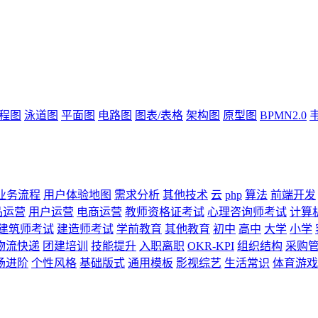
流程图
泳道图
平面图
电路图
图表/表格
架构图
原型图
BPMN2.0
业务流程
用户体验地图
需求分析
其他技术
云
php
算法
前端开发
品运营
用户运营
电商运营
教师资格证考试
心理咨询师考试
计算
建筑师考试
建造师考试
学前教育
其他教育
初中
高中
大学
小学
物流快递
团建培训
技能提升
入职离职
OKR-KPI
组织结构
采购
场进阶
个性风格
基础版式
通用模板
影视综艺
生活常识
体育游戏