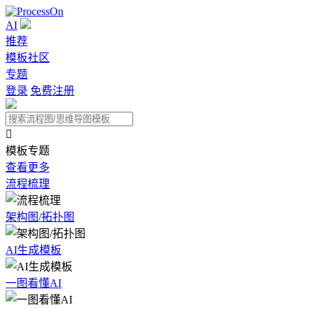
AI
推荐
模板社区
专题
登录
免费注册

模板专题
查看更多
流程梳理
架构图/拓扑图
AI生成模板
一图看懂AI