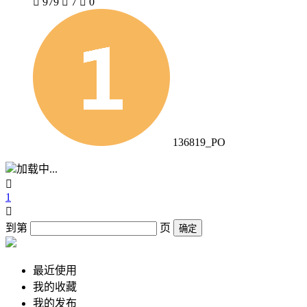

979

7

0
136819_PO
加载中...

1

到第
页
确定
最近使用
我的收藏
我的发布