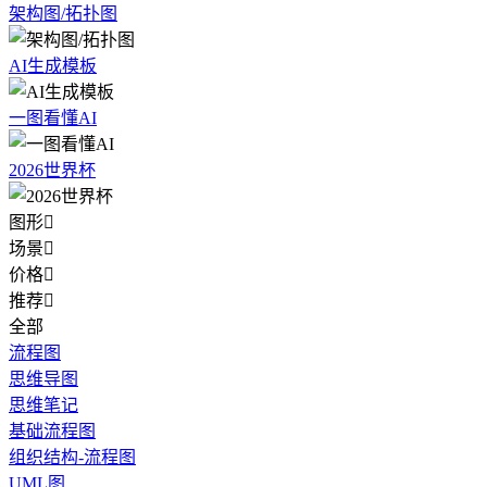
架构图/拓扑图
AI生成模板
一图看懂AI
2026世界杯
图形

场景

价格

推荐

全部
流程图
思维导图
思维笔记
基础流程图
组织结构-流程图
UML图