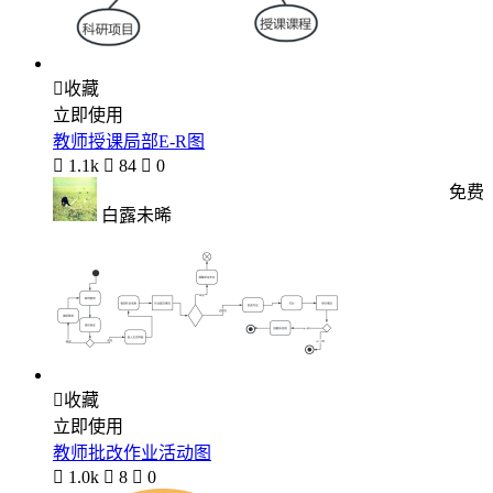

收藏
立即使用
教师授课局部E-R图

1.1k

84

0
免费
白露未晞

收藏
立即使用
教师批改作业活动图

1.0k

8

0