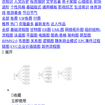
合知识
人文历史
投资理财
文学名著
亲子家庭
心理成长
职场
进阶
个性风格
基础版式
通用模板
影视综艺
生活常识
体育游
戏
旅游美食
节日节气
全部
免费
VIP免费
付费
推荐
热门
克隆最多
最新发布
达人作品
全部
基础流程图
甘特图
ER图
UML图
网络拓扑图
组织结构-
流程图
泳道图
平面图
电路图
图表/表格
架构图
原型图
BPMN2.0
韦恩图
关系图
逻辑图
魏朱商业模式
EPC事件过程
链图
EVC企业价值链图
其他流程图

展开

收藏
立即使用