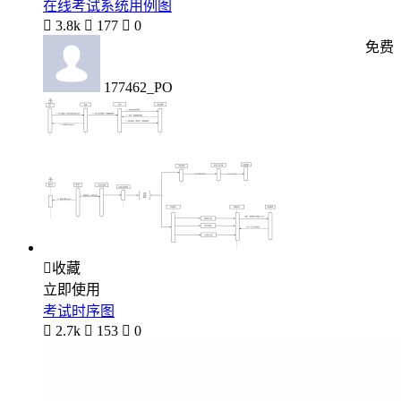
在线考试系统用例图

3.8k

177

0
免费
177462_PO

收藏
立即使用
考试时序图

2.7k

153

0