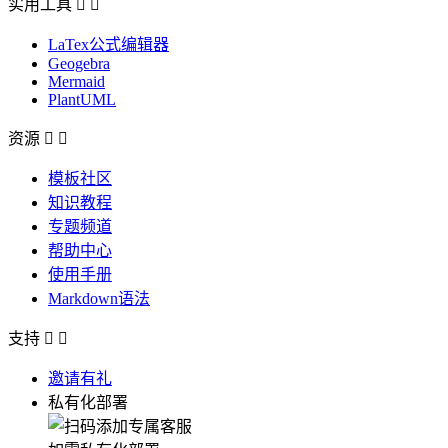
实用工具


LaTex公式编辑器
Geogebra
Mermaid
PlantUML
资源


模板社区
知识教程
专题频道
帮助中心
使用手册
Markdown语法
支持


邀请有礼
私有化部署