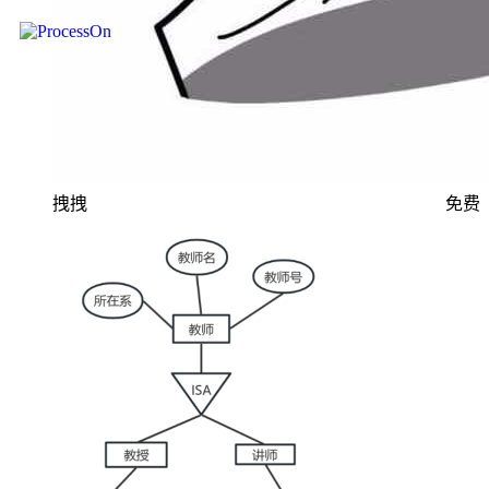
拽拽
免费