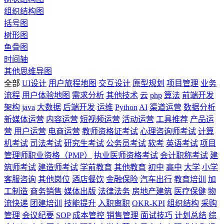
组织结构图
括号图
树形图
鱼骨图
时间轴
其他思维导图
全部
UI设计
用户旅程地图
交互设计
原型规划
项目管理
业务
流程
用户体验地图
需求分析
其他技术
云
php
算法
前端开发
架构
java
大数据
后端开发
运维
Python
AI
渠道运营
数据分析
新媒体运营
内容运营
短视频运营
活动运营
工具推荐
产品运
营
用户运营
电商运营
教师资格证考试
心理咨询师考试
计算
机考试
司法考试
研究生考试
公务员考试
软考
英语考试
项目
管理师职业资格（PMP）
执业医师资格考试
会计职称考试
建
筑师考试
建造师考试
学前教育
其他教育
初中
高中
大学
小学
客服咨询
其他岗位
酒店餐饮
金融保险
汽车出行
教育培训
加
工制造
商务销售
媒体出版
法律法务
房地产建筑
医疗保健
物
流快递
团建培训
技能提升
入职离职
OKR-KPI
组织结构
采购
管理
会议纪要
SOP
成本管控
销售管理
面试技巧
计划总结
综