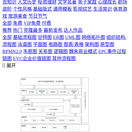
合知识
人文历史
投资理财
文学名著
亲子家庭
心理成长
职场
进阶
个性风格
基础版式
通用模板
影视综艺
生活常识
体育游
戏
旅游美食
节日节气
全部
免费
VIP免费
付费
推荐
热门
克隆最多
最新发布
达人作品
全部
基础流程图
甘特图
ER图
UML图
网络拓扑图
组织结构-
流程图
泳道图
平面图
电路图
图表/表格
架构图
原型图
BPMN2.0
韦恩图
关系图
逻辑图
魏朱商业模式
EPC事件过程
链图
EVC企业价值链图
其他流程图

展开