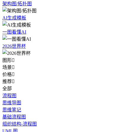
架构图/拓扑图
AI生成模板
一图看懂AI
2026世界杯
图形

场景

价格

推荐

全部
流程图
思维导图
思维笔记
基础流程图
组织结构-流程图
UML图