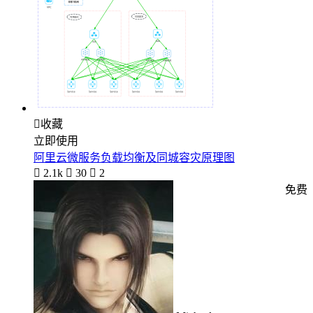

收藏
立即使用
阿里云微服务负载均衡及同城容灾原理图

2.1k

30

2
免费