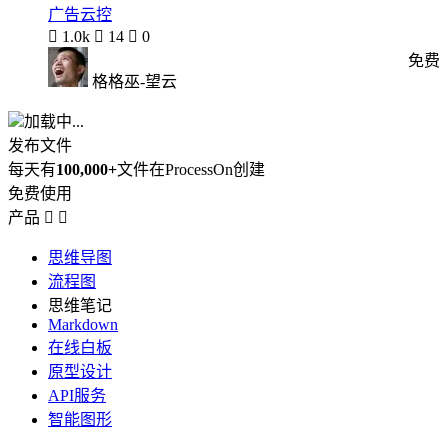
广告云控

1.0k

14

0
免费
格格巫-望云
加载中...
发布文件
每天有
100,000+
文件在ProcessOn创建
免费使用
产品


思维导图
流程图
思维笔记
Markdown
在线白板
原型设计
API服务
智能图形