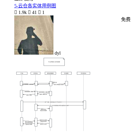
5-云仓各实体用例图

1.9k

41

1
免费
dyl