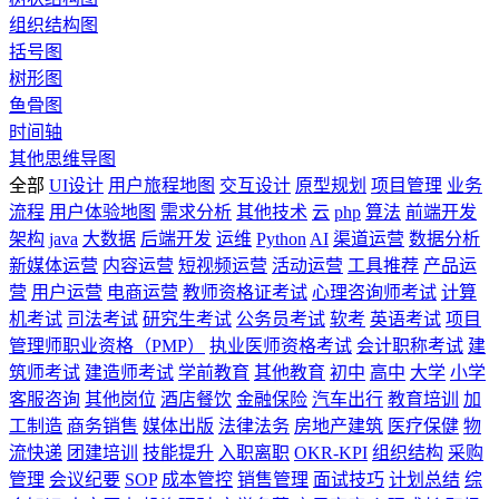
组织结构图
括号图
树形图
鱼骨图
时间轴
其他思维导图
全部
UI设计
用户旅程地图
交互设计
原型规划
项目管理
业务
流程
用户体验地图
需求分析
其他技术
云
php
算法
前端开发
架构
java
大数据
后端开发
运维
Python
AI
渠道运营
数据分析
新媒体运营
内容运营
短视频运营
活动运营
工具推荐
产品运
营
用户运营
电商运营
教师资格证考试
心理咨询师考试
计算
机考试
司法考试
研究生考试
公务员考试
软考
英语考试
项目
管理师职业资格（PMP）
执业医师资格考试
会计职称考试
建
筑师考试
建造师考试
学前教育
其他教育
初中
高中
大学
小学
客服咨询
其他岗位
酒店餐饮
金融保险
汽车出行
教育培训
加
工制造
商务销售
媒体出版
法律法务
房地产建筑
医疗保健
物
流快递
团建培训
技能提升
入职离职
OKR-KPI
组织结构
采购
管理
会议纪要
SOP
成本管控
销售管理
面试技巧
计划总结
综