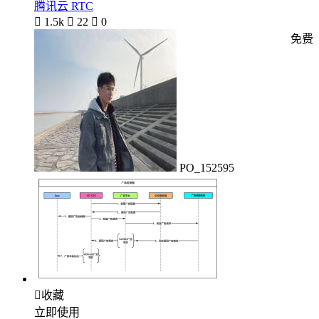
腾讯云 RTC

1.5k

22

0
免费
PO_152595

收藏
立即使用