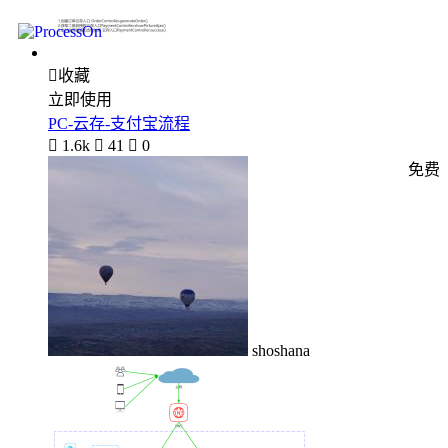

收藏
立即使用
PC-云存-支付宝流程

1.6k

41

0
免费
shoshana