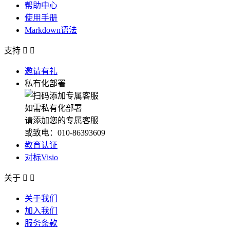
帮助中心
使用手册
Markdown语法
支持


邀请有礼
私有化部署
如需私有化部署
请添加您的专属客服
或致电：010-86393609
教育认证
对标Visio
关于


关于我们
加入我们
服务条款