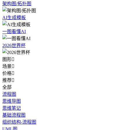
架构图/拓扑图
AI生成模板
一图看懂AI
2026世界杯
图形

场景

价格

推荐

全部
流程图
思维导图
思维笔记
基础流程图
组织结构-流程图
UML图