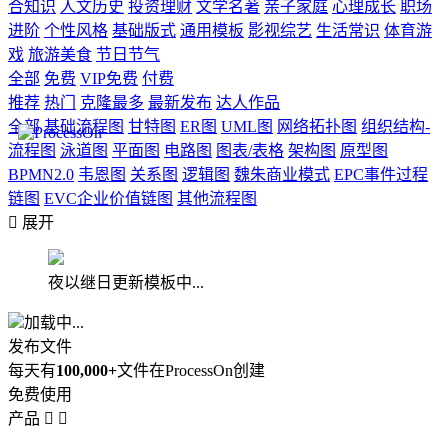
合知识
人文历史
投资理财
文学名著
亲子家庭
心理成长
职场
进阶
个性风格
基础版式
通用模板
影视综艺
生活常识
体育游
戏
旅游美食
节日节气
全部
免费
VIP免费
付费
推荐
热门
克隆最多
最新发布
达人作品
全部
基础流程图
甘特图
ER图
UML图
网络拓扑图
组织结构-
流程图
泳道图
平面图
电路图
图表/表格
架构图
原型图
BPMN2.0
韦恩图
关系图
逻辑图
魏朱商业模式
EPC事件过程
链图
EVC企业价值链图
其他流程图

展开
夜以继日更新模板中...
加载中...
发布文件
每天有
100,000+
文件在ProcessOn创建
免费使用
产品

