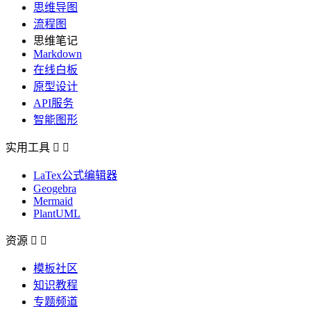
思维导图
流程图
思维笔记
Markdown
在线白板
原型设计
API服务
智能图形
实用工具


LaTex公式编辑器
Geogebra
Mermaid
PlantUML
资源


模板社区
知识教程
专题频道