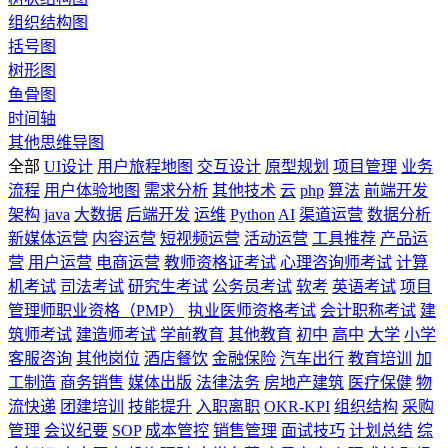
组织结构图
括号图
树形图
鱼骨图
时间轴
其他思维导图
全部
UI设计
用户旅程地图
交互设计
原型规划
项目管理
业务
流程
用户体验地图
需求分析
其他技术
云
php
算法
前端开发
架构
java
大数据
后端开发
运维
Python
AI
渠道运营
数据分析
新媒体运营
内容运营
短视频运营
活动运营
工具推荐
产品运
营
用户运营
电商运营
教师资格证考试
心理咨询师考试
计算
机考试
司法考试
研究生考试
公务员考试
软考
英语考试
项目
管理师职业资格（PMP）
执业医师资格考试
会计职称考试
建
筑师考试
建造师考试
学前教育
其他教育
初中
高中
大学
小学
客服咨询
其他岗位
酒店餐饮
金融保险
汽车出行
教育培训
加
工制造
商务销售
媒体出版
法律法务
房地产建筑
医疗保健
物
流快递
团建培训
技能提升
入职离职
OKR-KPI
组织结构
采购
管理
会议纪要
SOP
成本管控
销售管理
面试技巧
计划总结
综