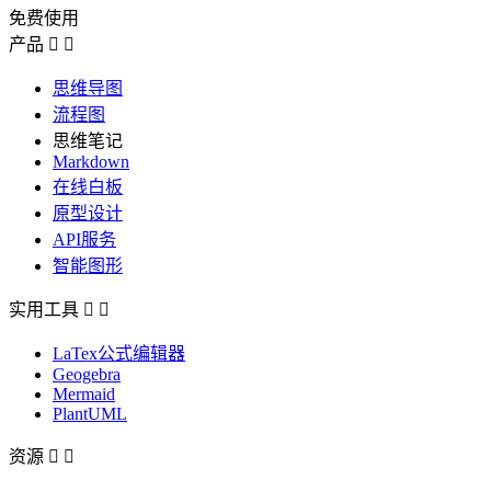
免费使用
产品


思维导图
流程图
思维笔记
Markdown
在线白板
原型设计
API服务
智能图形
实用工具


LaTex公式编辑器
Geogebra
Mermaid
PlantUML
资源

