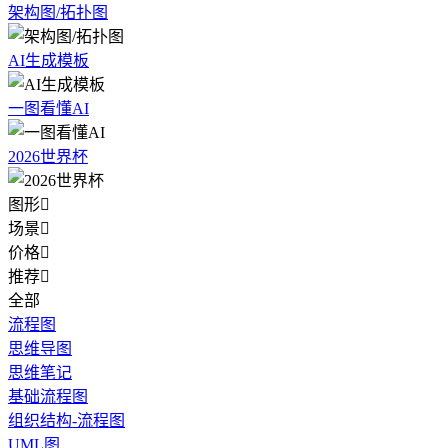
架构图/拓扑图
AI生成模板
一图看懂AI
2026世界杯
图形

场景

价格

推荐

全部
流程图
思维导图
思维笔记
基础流程图
组织结构-流程图
UML图