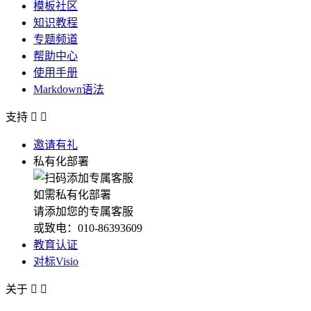
模板社区
知识教程
专题频道
帮助中心
使用手册
Markdown语法
支持


邀请有礼
私有化部署
如需私有化部署
请添加您的专属客服
或致电：010-86393609
教育认证
对标Visio
关于

