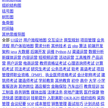
组织结构图
括号图
树形图
鱼骨图
时间轴
其他思维导图
全部
UI设计
用户旅程地图
交互设计
原型规划
项目管理
业务
流程
用户体验地图
需求分析
其他技术
云
php
算法
前端开发
架构
java
大数据
后端开发
运维
Python
AI
渠道运营
数据分析
新媒体运营
内容运营
短视频运营
活动运营
工具推荐
产品运
营
用户运营
电商运营
教师资格证考试
心理咨询师考试
计算
机考试
司法考试
研究生考试
公务员考试
软考
英语考试
项目
管理师职业资格（PMP）
执业医师资格考试
会计职称考试
建
筑师考试
建造师考试
学前教育
其他教育
初中
高中
大学
小学
客服咨询
其他岗位
酒店餐饮
金融保险
汽车出行
教育培训
加
工制造
商务销售
媒体出版
法律法务
房地产建筑
医疗保健
物
流快递
团建培训
技能提升
入职离职
OKR-KPI
组织结构
采购
管理
会议纪要
SOP
成本管控
销售管理
面试技巧
计划总结
综