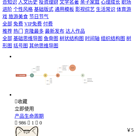
合知识
人文历史
投资理财
文学名著
亲子家庭
心理成长
职场
进阶
个性风格
基础版式
通用模板
影视综艺
生活常识
体育游
戏
旅游美食
节日节气
全部
免费
VIP免费
付费
推荐
热门
克隆最多
最新发布
达人作品
全部
基础思维导图
鱼骨图
树状结构图
时间轴
组织结构图
树
形图
括号图
其他思维导图

收藏
立即使用
产品生命周期

986

1

0
￥5