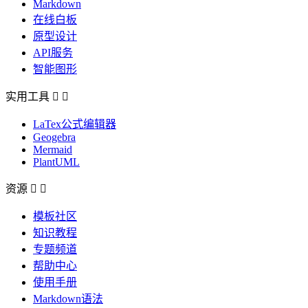
Markdown
在线白板
原型设计
API服务
智能图形
实用工具


LaTex公式编辑器
Geogebra
Mermaid
PlantUML
资源


模板社区
知识教程
专题频道
帮助中心
使用手册
Markdown语法