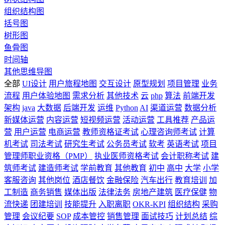
组织结构图
括号图
树形图
鱼骨图
时间轴
其他思维导图
全部
UI设计
用户旅程地图
交互设计
原型规划
项目管理
业务
流程
用户体验地图
需求分析
其他技术
云
php
算法
前端开发
架构
java
大数据
后端开发
运维
Python
AI
渠道运营
数据分析
新媒体运营
内容运营
短视频运营
活动运营
工具推荐
产品运
营
用户运营
电商运营
教师资格证考试
心理咨询师考试
计算
机考试
司法考试
研究生考试
公务员考试
软考
英语考试
项目
管理师职业资格（PMP）
执业医师资格考试
会计职称考试
建
筑师考试
建造师考试
学前教育
其他教育
初中
高中
大学
小学
客服咨询
其他岗位
酒店餐饮
金融保险
汽车出行
教育培训
加
工制造
商务销售
媒体出版
法律法务
房地产建筑
医疗保健
物
流快递
团建培训
技能提升
入职离职
OKR-KPI
组织结构
采购
管理
会议纪要
SOP
成本管控
销售管理
面试技巧
计划总结
综