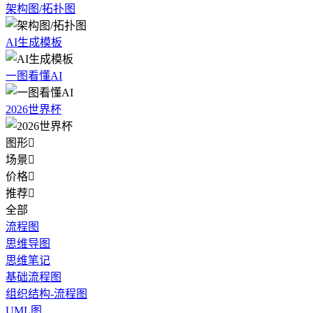
架构图/拓扑图
AI生成模板
一图看懂AI
2026世界杯
图形

场景

价格

推荐

全部
流程图
思维导图
思维笔记
基础流程图
组织结构-流程图
UML图