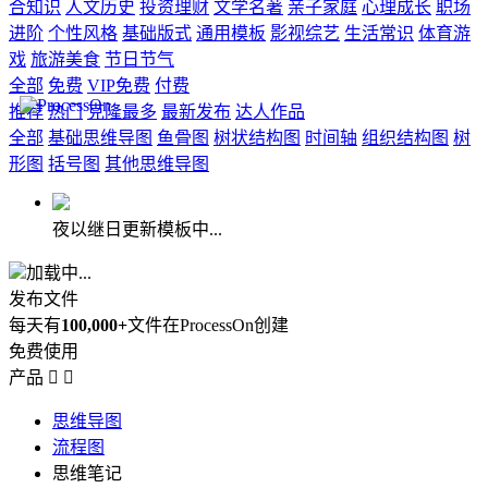
合知识
人文历史
投资理财
文学名著
亲子家庭
心理成长
职场
进阶
个性风格
基础版式
通用模板
影视综艺
生活常识
体育游
戏
旅游美食
节日节气
全部
免费
VIP免费
付费
推荐
热门
克隆最多
最新发布
达人作品
全部
基础思维导图
鱼骨图
树状结构图
时间轴
组织结构图
树
形图
括号图
其他思维导图
夜以继日更新模板中...
加载中...
发布文件
每天有
100,000+
文件在ProcessOn创建
免费使用
产品


思维导图
流程图
思维笔记