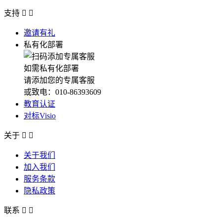
支持


邀请有礼
私有化部署
如需私有化部署
请添加您的专属客服
或致电：010-86393609
教育认证
对标Visio
关于


关于我们
加入我们
服务条款
隐私政策
联系

